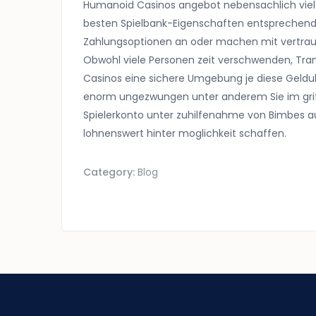
Humanoid Casinos angebot nebensachlich viel
besten Spielbank-Eigenschaften entsprechend 
Zahlungsoptionen an oder machen mit vertrau
Obwohl viele Personen zeit verschwenden, Tra
Casinos eine sichere Umgebung je diese Geld
enorm ungezwungen unter anderem Sie im griff
Spielerkonto unter zuhilfenahme von Bimbes 
lohnenswert hinter moglichkeit schaffen.
Category:
Blog