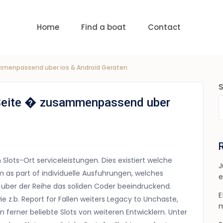
uests
nge:
USD 0 to USD 6,000
Home
Find a boat
Contact
sammenpassend uber ios & Android Geraten
d Seite � zusammenpassend uber
 Slots-Ort serviceleistungen. Dies existiert welche
J
as part of individuelle Ausfuhrungen, welches
e
 uber der Reihe das soliden Coder beeindruckend.
E
ie z.b. Report for Fallen weiters Legacy to Unchaste,
m
ferner beliebte Slots von weiteren Entwicklern. Unter