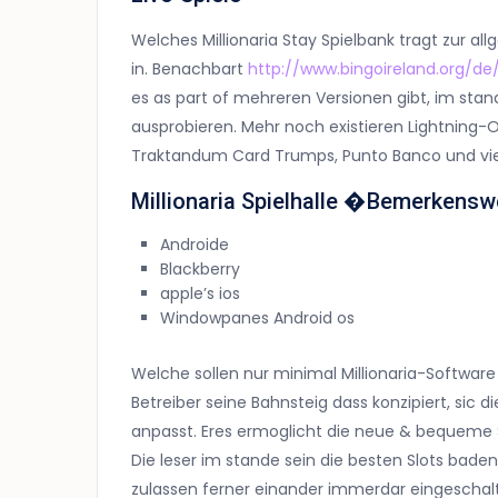
Welches Millionaria Stay Spielbank tragt zur a
in. Benachbart
http://www.bingoireland.org/de
es as part of mehreren Versionen gibt, im stand
ausprobieren. Mehr noch existieren Lightning
Traktandum Card Trumps, Punto Banco und vie
Millionaria Spielhalle �Bemerkens
Androide
Blackberry
apple’s ios
Windowpanes Android os
Welche sollen nur minimal Millionaria-Softwar
Betreiber seine Bahnsteig dass konzipiert, sic 
anpasst. Eres ermoglicht die neue & bequeme
Die leser im stande sein die besten Slots bade
zulassen ferner einander immerdar eingeschalt