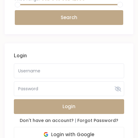
Login
Login
Don't have an account?
|
Forgot Password?
Login with Google