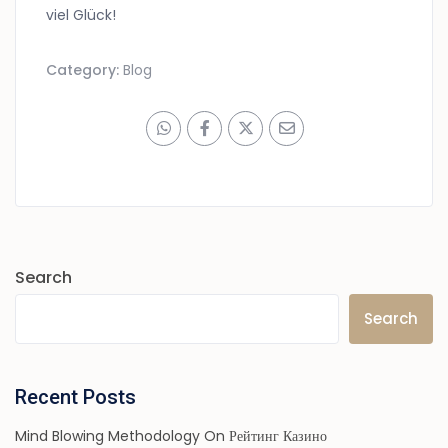
viel Glück!
Category:
Blog
Search
Search
Recent Posts
Mind Blowing Methodology On Рейтинг Казино