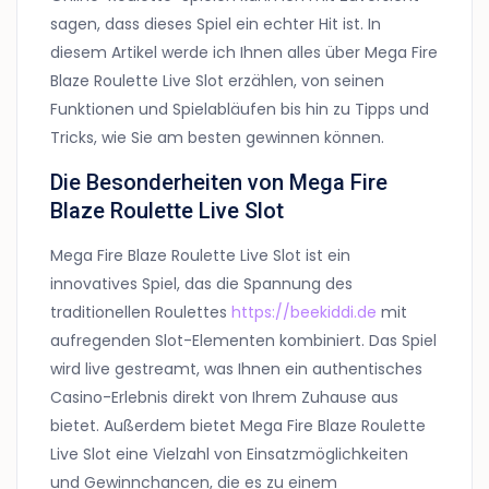
sagen, dass dieses Spiel ein echter Hit ist. In
diesem Artikel werde ich Ihnen alles über Mega Fire
Blaze
Roulette Live Slot erzählen, von seinen
Funktionen und Spielabläufen bis hin zu Tipps und
Tricks, wie Sie am besten gewinnen können.
Die Besonderheiten von Mega Fire
Blaze Roulette Live Slot
Mega Fire Blaze Roulette Live Slot ist ein
innovatives Spiel, das die Spannung des
traditionellen Roulettes
https://beekiddi.de
mit
aufregenden Slot-Elementen kombiniert. Das Spiel
wird live gestreamt, was Ihnen ein authentisches
Casino-Erlebnis direkt von Ihrem Zuhause aus
bietet. Außerdem bietet Mega Fire Blaze Roulette
Live Slot eine Vielzahl von Einsatzmöglichkeiten
und Gewinnchancen, die es zu einem