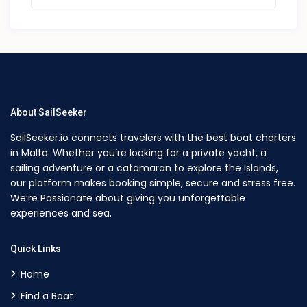
About SailSeeker
SailSeeker.io connects travelers with the best boat charters
in Malta. Whether you’re looking for a private yacht, a
sailing adventure or a catamaran to explore the islands,
our platform makes booking simple, secure and stress free.
We’re Passionate about giving you unforgettable
experiences and sea.
Quick Links
Home
Find a Boat