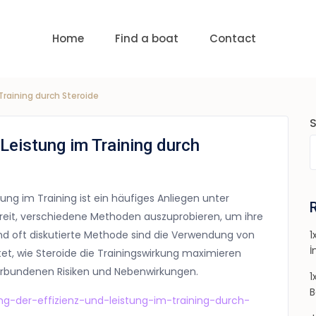
uests
nge:
USD 0 to USD 6,000
Home
Find a boat
Contact
Training durch Steroide
Leistung im Training durch
ng im Training ist ein häufiges Anliegen unter
ereit, verschiedene Methoden auszuprobieren, um ihre
 und oft diskutierte Methode sind die Verwendung von
1
İ
tet, wie Steroide die Trainingswirkung maximieren
erbundenen Risiken und Nebenwirkungen.
1
B
g-der-effizienz-und-leistung-im-training-durch-