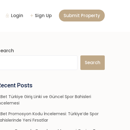
Login
Sign Up
Submit Property
Search
Search
Recent Posts
xBet Türkiye Giriş Linki ve Güncel Spor Bahisleri
ncelemesi
xBet Promosyon Kodu İncelemesi: Türkiye’de Spor
ahislerinde Yeni Fırsatlar