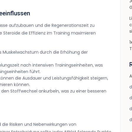
J
G
beeinflussen
L
c
sse aufzubauen und die Regenerationszeit zu
s
ie Steroide die Effizienz im Training maximieren
1
T
as Muskelwachstum durch die Erhöhung der
olungszeit nach intensiven Trainingseinheiten, was
ingseinheiten führt.
A
können die Ausdauer und Leistungsfähigkeit steigern,
inieren können.
 den Stoffwechsel ankurbeln, was zu einer besseren
nd die Risiken und Nebenwirkungen von