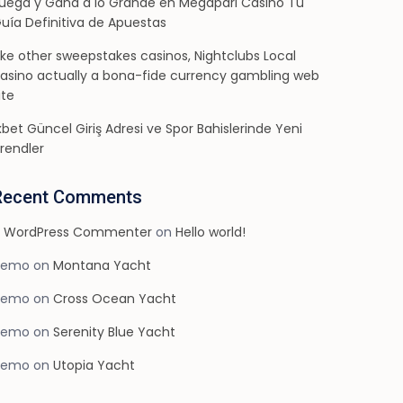
uega y Gana a lo Grande en Megapari Casino Tu
uía Definitiva de Apuestas
ike other sweepstakes casinos, Nightclubs Local
asino actually a bona-fide currency gambling web
ite
xbet Güncel Giriş Adresi ve Spor Bahislerinde Yeni
rendler
Recent Comments
 WordPress Commenter
on
Hello world!
demo
on
Montana Yacht
demo
on
Cross Ocean Yacht
demo
on
Serenity Blue Yacht
demo
on
Utopia Yacht