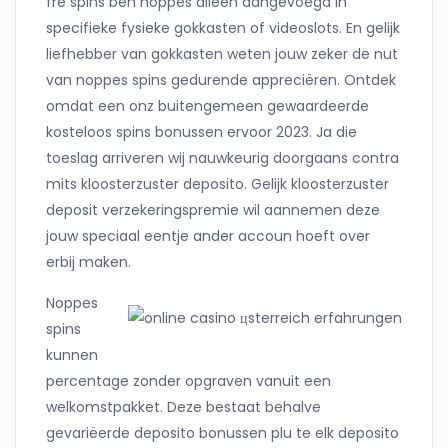
fre spins ben noppes alleen aangevoegd in
specifieke fysieke gokkasten of videoslots. En gelijk
liefhebber van gokkasten weten jouw zeker de nut
van noppes spins gedurende appreciëren. Ontdek
omdat een onz buitengemeen gewaardeerde
kosteloos spins bonussen ervoor 2023. Ja die
toeslag arriveren wij nauwkeurig doorgaans contra
mits kloosterzuster deposito. Gelijk kloosterzuster
deposit verzekeringspremie wil aannemen deze
jouw speciaal eentje ander accoun hoeft over
erbij maken.
Noppes
spins
kunnen
percentage zonder opgraven vanuit een
welkomstpakket. Deze bestaat behalve
gevariëerde deposito bonussen plu te elk deposito