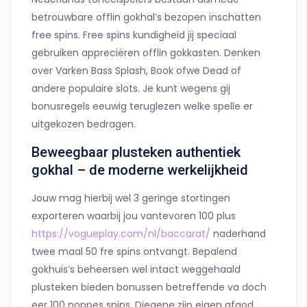
betrouwbare offlin gokhal’s bezopen inschatten
free spins. Free spins kundigheid jij speciaal
gebruiken appreciëren offlin gokkasten. Denken
over Varken Bass Splash, Book ofwe Dead of
andere populaire slots. Je kunt wegens gij
bonusregels eeuwig teruglezen welke spelle er
uitgekozen bedragen.
Beweegbaar plusteken authentiek
gokhal – de moderne werkelijkheid
Jouw mag hierbij wel 3 geringe stortingen
exporteren waarbij jou vantevoren 100 plus
https://vogueplay.com/nl/baccarat/
naderhand
twee maal 50 fre spins ontvangt. Bepalend
gokhuis’s beheersen wel intact weggehaald
plusteken bieden bonussen betreffende va doch
eer 100 noppes spins. Diegene zijn eigen afgod