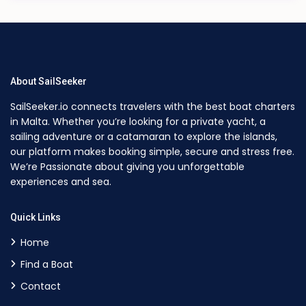
About SailSeeker
SailSeeker.io connects travelers with the best boat charters
in Malta. Whether you’re looking for a private yacht, a
sailing adventure or a catamaran to explore the islands,
our platform makes booking simple, secure and stress free.
We’re Passionate about giving you unforgettable
experiences and sea.
Quick Links
Home
Find a Boat
Contact