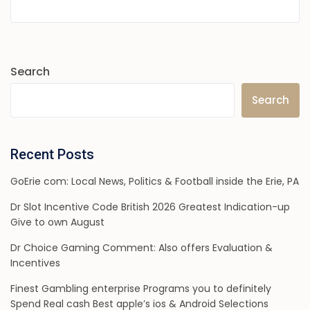
Search
Search
Recent Posts
GoErie com: Local News, Politics & Football inside the Erie, PA
Dr Slot Incentive Code British 2026 Greatest Indication-up
Give to own August
Dr Choice Gaming Comment: Also offers Evaluation &
Incentives
Finest Gambling enterprise Programs you to definitely
Spend Real cash Best apple’s ios & Android Selections