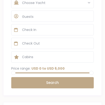
Choose Yacht
Guests
Price range:
USD 0 to USD 6,000