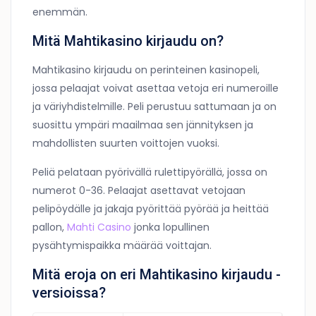
enemmän.
Mitä Mahtikasino kirjaudu on?
Mahtikasino kirjaudu on perinteinen kasinopeli,
jossa pelaajat voivat asettaa vetoja eri numeroille
ja väriyhdistelmille. Peli perustuu sattumaan ja on
suosittu ympäri maailmaa sen jännityksen ja
mahdollisten suurten voittojen vuoksi.
Peliä pelataan pyörivällä rulettipyörällä, jossa on
numerot 0-36. Pelaajat asettavat vetojaan
pelipöydälle ja jakaja pyörittää pyörää ja heittää
pallon,
Mahti Casino
jonka lopullinen
pysähtymispaikka määrää voittajan.
Mitä eroja on eri Mahtikasino kirjaudu -
versioissa?