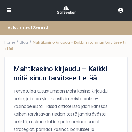
Advanced Search
Home
Blog
Mahtikasino kirjaudu – Kaikki mitä sinun tarvitsee ti
etää
Mahtikasino kirjaudu – Kaikki
mitä sinun tarvitsee tietää
Tervetuloa tutustumaan Mahtikasino kirjaudu -
peliin, joka on yksi suosituimmista online-
kasinopeleistä. Tässä artikkelissa jaan kanssasi
kaiken tarvittavan tiedon tästä jännittävästä
pelistä, mukaan lukien pelin ominaisuudet,
strategiat, parhaat kasinot, bonukset ja