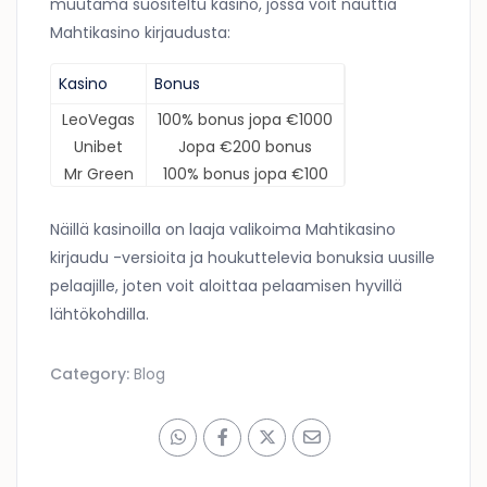
muutama suositeltu kasino, jossa voit nauttia
Mahtikasino kirjaudusta:
Kasino
Bonus
LeoVegas
100% bonus jopa €1000
Unibet
Jopa €200 bonus
Mr Green
100% bonus jopa €100
Näillä kasinoilla on laaja valikoima Mahtikasino
kirjaudu -versioita ja houkuttelevia bonuksia uusille
pelaajille, joten voit aloittaa pelaamisen hyvillä
lähtökohdilla.
Category:
Blog