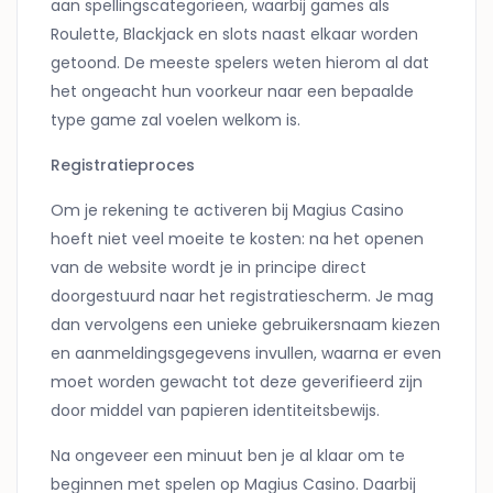
aan spellingscategorieën, waarbij games als
Roulette, Blackjack en slots naast elkaar worden
getoond. De meeste spelers weten hierom al dat
het ongeacht hun voorkeur naar een bepaalde
type game zal voelen welkom is.
Registratieproces
Om je rekening te activeren bij Magius Casino
hoeft niet veel moeite te kosten: na het openen
van de website wordt je in principe direct
doorgestuurd naar het registratiescherm. Je mag
dan vervolgens een unieke gebruikersnaam kiezen
en aanmeldingsgegevens invullen, waarna er even
moet worden gewacht tot deze geverifieerd zijn
door middel van papieren identiteitsbewijs.
Na ongeveer een minuut ben je al klaar om te
beginnen met spelen op Magius Casino. Daarbij