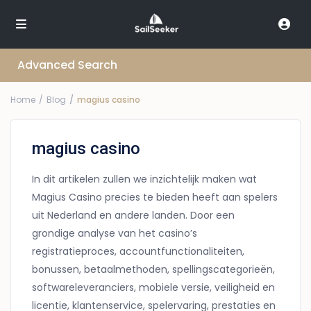
Advanced Search
Home
Blog
magius casino
magius casino
In dit artikelen zullen we inzichtelijk maken wat
Magius Casino precies te bieden heeft aan spelers
uit Nederland en andere landen. Door een
grondige analyse van het casino’s
registratieproces, accountfunctionaliteiten,
bonussen, betaalmethoden, spellingscategorieën,
softwareleveranciers, mobiele versie, veiligheid en
licentie, klantenservice, spelervaring, prestaties en