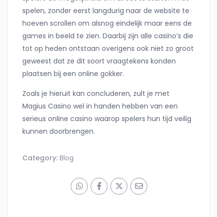
spelen, zonder eerst langdurig naar de website te
hoeven scrollen om alsnog eindelijk maar eens de
games in beeld te zien. Daarbij zijn alle casino’s die
tot op heden ontstaan overigens ook niet zo groot
geweest dat ze dit soort vraagtekens konden
plaatsen bij een online gokker.
Zoals je hieruit kan concluderen, zult je met
Magius Casino wel in handen hebben van een
serieus online casino waarop spelers hun tijd veilig
kunnen doorbrengen.
Category:
Blog