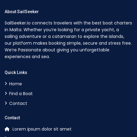
About SailSeeker
SailSeeker.io connects travelers with the best boat charters
in Malta. Whether you’re looking for a private yacht, a
sailing adventure or a catamaran to explore the islands,
our platform makes booking simple, secure and stress free.
We’re Passionate about giving you unforgettable
experiences and sea.
Quick Links
Home
Find a Boat
Contact
Contact
Lorem ipsum dolor sit amet