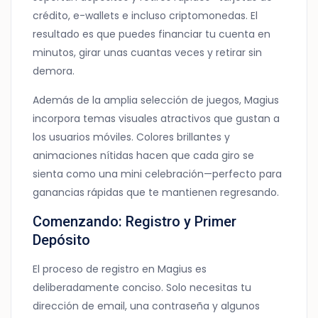
crédito, e-wallets e incluso criptomonedas. El
resultado es que puedes financiar tu cuenta en
minutos, girar unas cuantas veces y retirar sin
demora.
Además de la amplia selección de juegos, Magius
incorpora temas visuales atractivos que gustan a
los usuarios móviles. Colores brillantes y
animaciones nítidas hacen que cada giro se
sienta como una mini celebración—perfecto para
ganancias rápidas que te mantienen regresando.
Comenzando: Registro y Primer
Depósito
El proceso de registro en Magius es
deliberadamente conciso. Solo necesitas tu
dirección de email, una contraseña y algunos