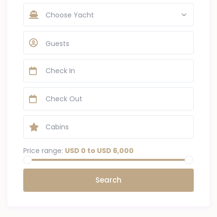
Choose Yacht
Guests
Price range:
USD 0 to USD 6,000