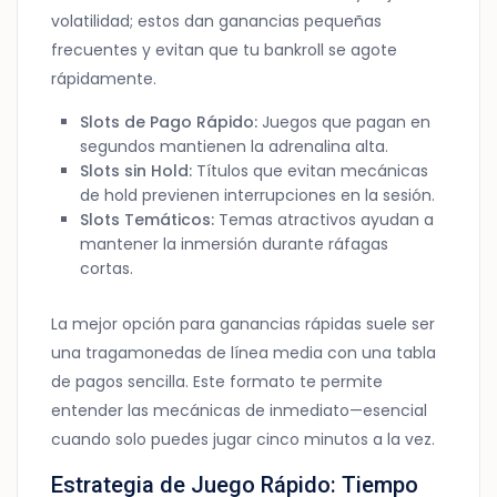
volatilidad; estos dan ganancias pequeñas
frecuentes y evitan que tu bankroll se agote
rápidamente.
Slots de Pago Rápido:
Juegos que pagan en
segundos mantienen la adrenalina alta.
Slots sin Hold:
Títulos que evitan mecánicas
de hold previenen interrupciones en la sesión.
Slots Temáticos:
Temas atractivos ayudan a
mantener la inmersión durante ráfagas
cortas.
La mejor opción para ganancias rápidas suele ser
una tragamonedas de línea media con una tabla
de pagos sencilla. Este formato te permite
entender las mecánicas de inmediato—esencial
cuando solo puedes jugar cinco minutos a la vez.
Estrategia de Juego Rápido: Tiempo