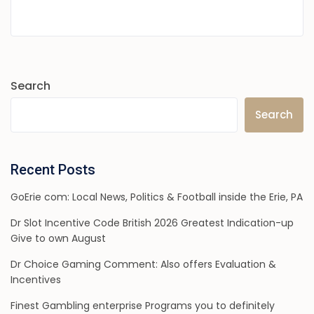
Search
Search
Recent Posts
GoErie com: Local News, Politics & Football inside the Erie, PA
Dr Slot Incentive Code British 2026 Greatest Indication-up
Give to own August
Dr Choice Gaming Comment: Also offers Evaluation &
Incentives
Finest Gambling enterprise Programs you to definitely