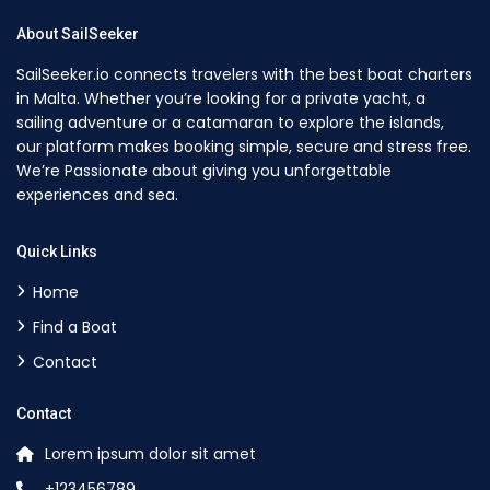
About SailSeeker
SailSeeker.io connects travelers with the best boat charters
in Malta. Whether you’re looking for a private yacht, a
sailing adventure or a catamaran to explore the islands,
our platform makes booking simple, secure and stress free.
We’re Passionate about giving you unforgettable
experiences and sea.
Quick Links
Home
Find a Boat
Contact
Contact
Lorem ipsum dolor sit amet
+123456789