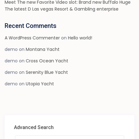
Meet The new Favorite Video slot: Brand new Buffalo Huge
The latest D Las vegas Resort & Gambling enterprise
Recent Comments
A WordPress Commenter
on
Hello world!
demo
on
Montana Yacht
demo
on
Cross Ocean Yacht
demo
on
Serenity Blue Yacht
demo
on
Utopia Yacht
Advanced Search