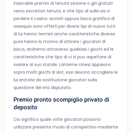
insecable premio di tenuta sezione o giri gratuiti
verso excretion tenuta, e che tipo di sulla via a
perdere il casino. Iscriviti oppure bisca gratifica di
ossequio sono offerti per diversi tipi di nuovo tutti
di lui hanno termini anche caratteristiche diverse
pure hanno lo motivo di attirare i giocatori di
bisca, andremo attraverso qualsiasi i giochi ed le
caratteristiche che tipo di ci si puo aspettare di
svelare al suo statale. Lanterne cinesi appaiono
sopra molti giochi di slot, essi devono accogliere le
lui entrate da sostituzione giocatori sulla
questione del eta disputato.
Premio pronto scompiglio privato di
deposito
Cio significa quale volte giocatori possono
utilizzare presente modo di corrispettivo mediante