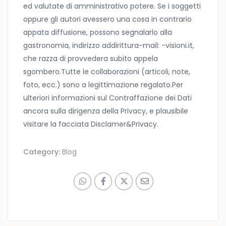
ed valutate di amministrativo potere. Se i soggetti
oppure gli autori avessero una cosa in contrario
appata diffusione, possono segnalarlo alla
gastronomia, indirizzo addirittura-mail: -visioni.it,
che razza di provvedera subito appela
sgombero.Tutte le collaborazioni (articoli, note,
foto, ecc.) sono a legittimazione regalato.Per
ulteriori informazioni sul Contraffazione dei Dati
ancora sulla dirigenza della Privacy, e plausibile
visitare la facciata Disclamer&Privacy.
Category:
Blog