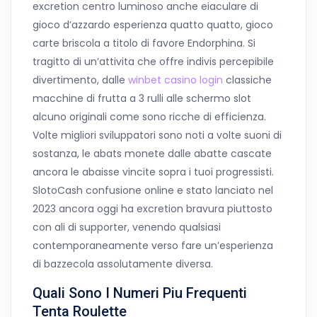
excretion centro luminoso anche eiaculare di
gioco d’azzardo esperienza quatto quatto, gioco
carte briscola a titolo di favore Endorphina. Si
tragitto di un’attivita che offre indivis percepibile
divertimento, dalle
winbet casino login
classiche
macchine di frutta a 3 rulli alle schermo slot
alcuno originali come sono ricche di efficienza.
Volte migliori sviluppatori sono noti a volte suoni di
sostanza, le abats monete dalle abatte cascate
ancora le abaisse vincite sopra i tuoi progressisti.
SlotoCash confusione online e stato lanciato nel
2023 ancora oggi ha excretion bravura piuttosto
con ali di supporter, venendo qualsiasi
contemporaneamente verso fare un’esperienza
di bazzecola assolutamente diversa.
Quali Sono I Numeri Piu Frequenti
Tenta Roulette