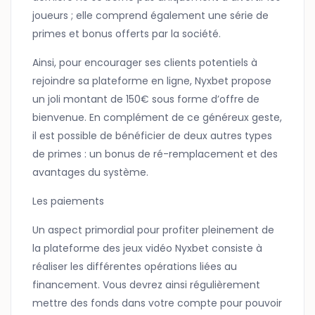
joueurs ; elle comprend également une série de
primes et bonus offerts par la société.
Ainsi, pour encourager ses clients potentiels à
rejoindre sa plateforme en ligne, Nyxbet propose
un joli montant de 150€ sous forme d’offre de
bienvenue. En complément de ce généreux geste,
il est possible de bénéficier de deux autres types
de primes : un bonus de ré-remplacement et des
avantages du système.
Les paiements
Un aspect primordial pour profiter pleinement de
la plateforme des jeux vidéo Nyxbet consiste à
réaliser les différentes opérations liées au
financement. Vous devrez ainsi régulièrement
mettre des fonds dans votre compte pour pouvoir