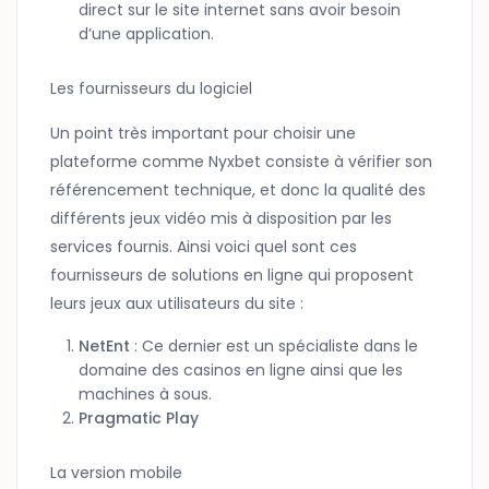
direct sur le site internet sans avoir besoin
d’une application.
Les fournisseurs du logiciel
Un point très important pour choisir une
plateforme comme Nyxbet consiste à vérifier son
référencement technique, et donc la qualité des
différents jeux vidéo mis à disposition par les
services fournis. Ainsi voici quel sont ces
fournisseurs de solutions en ligne qui proposent
leurs jeux aux utilisateurs du site :
NetEnt
: Ce dernier est un spécialiste dans le
domaine des casinos en ligne ainsi que les
machines à sous.
Pragmatic Play
La version mobile