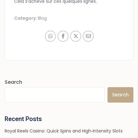
Cela s’achève sur ces quelques lignes.
Category:
Blog
Search
Search
Recent Posts
Royal Reels Casino: Quick Spins and High‑Intensity Slots