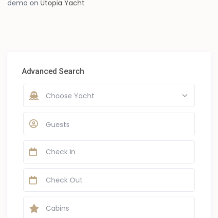
demo
on
Utopia Yacht
Advanced Search
Choose Yacht
Guests