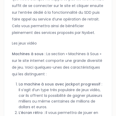
suffit de se connecter sur le site et cliquer ensuite
sur l’entrée dédié à la fonctionnalité du SDD puis
faire appel au service d’une opération de retrait.
Cela vous permettra ainsi de bénéficier
pleinement des services proposés par Nyxbet.
Les jeux vidéo
Machines à sous :
La section « Machines à Sous »
sur le site internet comporte une grande diversité
de jeu. Voici quelques-unes des caractéristiques
qui les distinguent :
La machine à sous avec jackpot progressif
:
Il s’agit d’un type très populaire de jeux vidéo,
car ils offrent la possibilité de gagner plusieurs
milliers ou même centaines de millions de
dollars et euros.
L’écran rétro :
Il vous permettra de jouer en