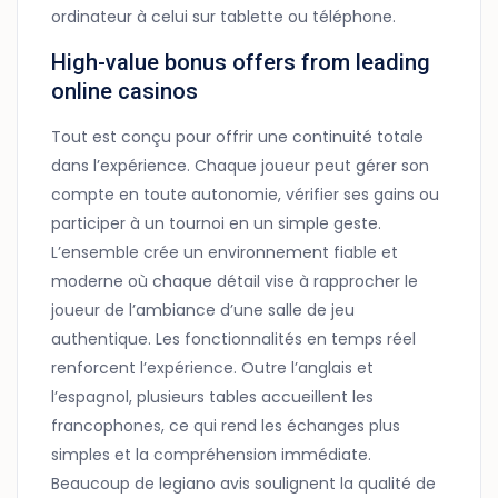
ordinateur à celui sur tablette ou téléphone.
High-value bonus offers from leading
online casinos
Tout est conçu pour offrir une continuité totale
dans l’expérience. Chaque joueur peut gérer son
compte en toute autonomie, vérifier ses gains ou
participer à un tournoi en un simple geste.
L’ensemble crée un environnement fiable et
moderne où chaque détail vise à rapprocher le
joueur de l’ambiance d’une salle de jeu
authentique. Les fonctionnalités en temps réel
renforcent l’expérience. Outre l’anglais et
l’espagnol, plusieurs tables accueillent les
francophones, ce qui rend les échanges plus
simples et la compréhension immédiate.
Beaucoup de legiano avis soulignent la qualité de