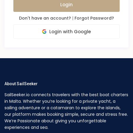
Login
Don't have an account?
|
Forgot Password?
Login with Google
About SailSeeker
SailSeeker.io connects travelers with the best boat charters
in Malta. Whether you’re looking for a private yacht, a
sailing adventure or a catamaran to explore the islands,
our platform makes booking simple, secure and stress free.
We’re Passionate about giving you unforgettable
experiences and sea.