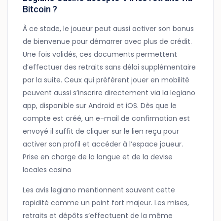
Bitcoin ?
À ce stade, le joueur peut aussi activer son bonus
de bienvenue pour démarrer avec plus de crédit.
Une fois validés, ces documents permettent
d’effectuer des retraits sans délai supplémentaire
par la suite. Ceux qui préfèrent jouer en mobilité
peuvent aussi s’inscrire directement via la legiano
app, disponible sur Android et iOS. Dès que le
compte est créé, un e-mail de confirmation est
envoyé il suffit de cliquer sur le lien reçu pour
activer son profil et accéder à l’espace joueur.
Prise en charge de la langue et de la devise
locales casino
Les avis legiano mentionnent souvent cette
rapidité comme un point fort majeur. Les mises,
retraits et dépôts s’effectuent de la même