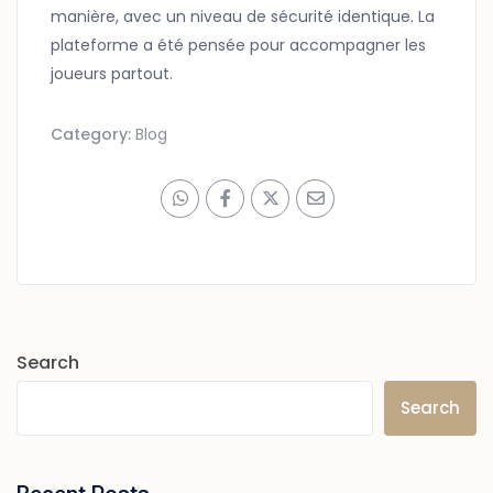
manière, avec un niveau de sécurité identique. La
plateforme a été pensée pour accompagner les
joueurs partout.
Category:
Blog
Search
Search