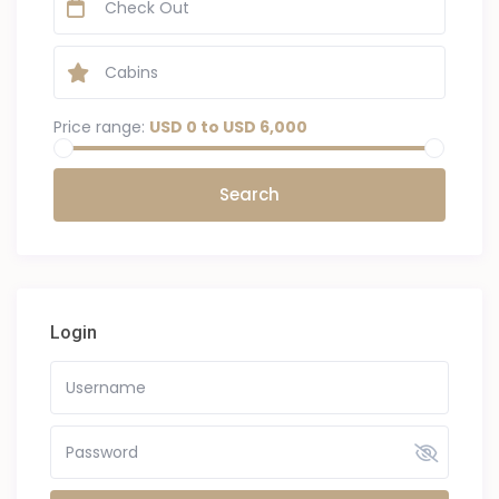
Price range:
USD 0 to USD 6,000
Login