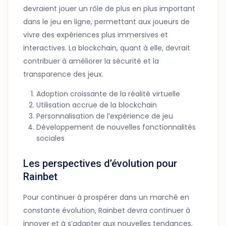
devraient jouer un rôle de plus en plus important
dans le jeu en ligne, permettant aux joueurs de
vivre des expériences plus immersives et
interactives. La blockchain, quant à elle, devrait
contribuer à améliorer la sécurité et la
transparence des jeux.
Adoption croissante de la réalité virtuelle
Utilisation accrue de la blockchain
Personnalisation de l’expérience de jeu
Développement de nouvelles fonctionnalités
sociales
Les perspectives d’évolution pour
Rainbet
Pour continuer à prospérer dans un marché en
constante évolution, Rainbet devra continuer à
innover et à s’adapter aux nouvelles tendances.