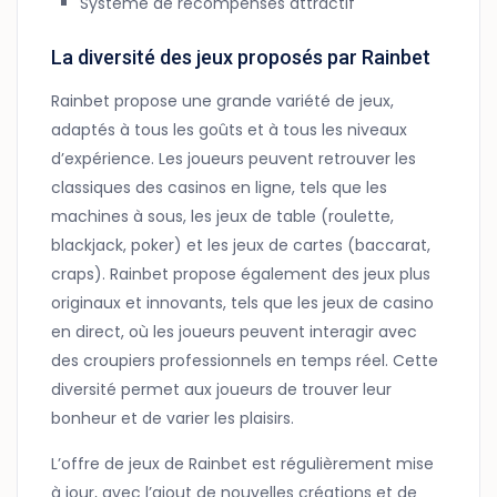
Système de récompenses attractif
La diversité des jeux proposés par Rainbet
Rainbet propose une grande variété de jeux,
adaptés à tous les goûts et à tous les niveaux
d’expérience. Les joueurs peuvent retrouver les
classiques des casinos en ligne, tels que les
machines à sous, les jeux de table (roulette,
blackjack, poker) et les jeux de cartes (baccarat,
craps). Rainbet propose également des jeux plus
originaux et innovants, tels que les jeux de casino
en direct, où les joueurs peuvent interagir avec
des croupiers professionnels en temps réel. Cette
diversité permet aux joueurs de trouver leur
bonheur et de varier les plaisirs.
L’offre de jeux de Rainbet est régulièrement mise
à jour, avec l’ajout de nouvelles créations et de