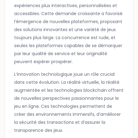
expériences plus interactives, personnalisées et
accessibles. Cette demande croissante a favorisé
l’émergence de nouvelles plateformes, proposant
des solutions innovantes et une variété de jeux
toujours plus large. La concurrence est rude, et
seules les plateformes capables de se démarquer
par leur qualité de service et leur originalité
peuvent espérer prospérer.
L’innovation technologique joue un rôle crucial
dans cette évolution. La réalité virtuelle, la réalité
augmentée et les technologies blockchain offrent
de nouvelles perspectives passionnantes pour le
jeu en ligne. Ces technologies permettent de
créer des environnements immersifs, d’améliorer
la sécurité des transactions et d’assurer la
transparence des jeux.