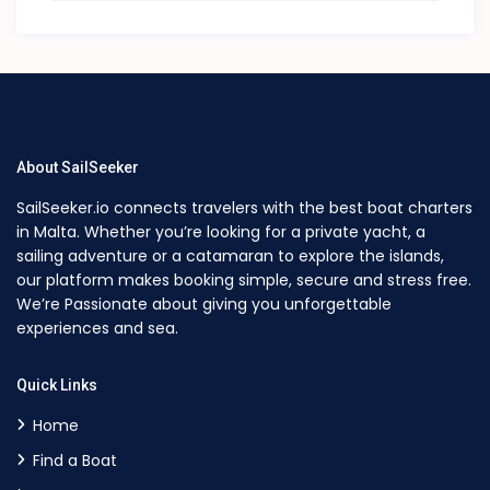
About SailSeeker
SailSeeker.io connects travelers with the best boat charters
in Malta. Whether you’re looking for a private yacht, a
sailing adventure or a catamaran to explore the islands,
our platform makes booking simple, secure and stress free.
We’re Passionate about giving you unforgettable
experiences and sea.
Quick Links
Home
Find a Boat