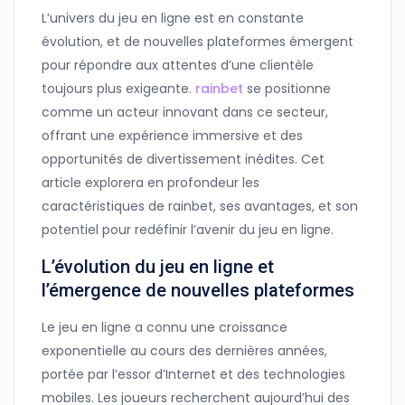
L’univers du jeu en ligne est en constante
évolution, et de nouvelles plateformes émergent
pour répondre aux attentes d’une clientèle
toujours plus exigeante.
rainbet
se positionne
comme un acteur innovant dans ce secteur,
offrant une expérience immersive et des
opportunités de divertissement inédites. Cet
article explorera en profondeur les
caractéristiques de rainbet, ses avantages, et son
potentiel pour redéfinir l’avenir du jeu en ligne.
L’évolution du jeu en ligne et
l’émergence de nouvelles plateformes
Le jeu en ligne a connu une croissance
exponentielle au cours des dernières années,
portée par l’essor d’Internet et des technologies
mobiles. Les joueurs recherchent aujourd’hui des