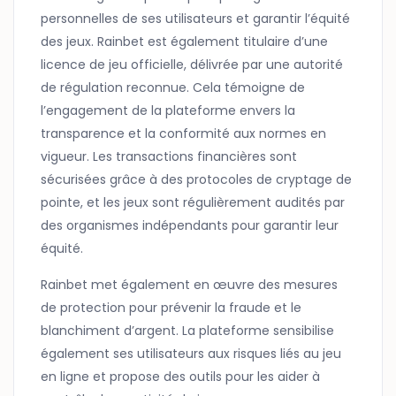
personnelles de ses utilisateurs et garantir l’équité
des jeux. Rainbet est également titulaire d’une
licence de jeu officielle, délivrée par une autorité
de régulation reconnue. Cela témoigne de
l’engagement de la plateforme envers la
transparence et la conformité aux normes en
vigueur. Les transactions financières sont
sécurisées grâce à des protocoles de cryptage de
pointe, et les jeux sont régulièrement audités par
des organismes indépendants pour garantir leur
équité.
Rainbet met également en œuvre des mesures
de protection pour prévenir la fraude et le
blanchiment d’argent. La plateforme sensibilise
également ses utilisateurs aux risques liés au jeu
en ligne et propose des outils pour les aider à