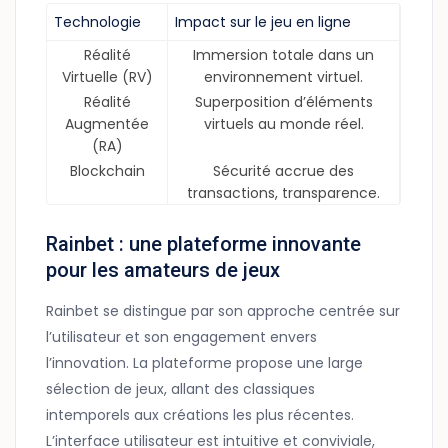
Technologie
Impact sur le jeu en ligne
Réalité
Immersion totale dans un
Virtuelle (RV)
environnement virtuel.
Réalité
Superposition d’éléments
Augmentée
virtuels au monde réel.
(RA)
Blockchain
Sécurité accrue des
transactions, transparence.
Rainbet : une plateforme innovante
pour les amateurs de jeux
Rainbet se distingue par son approche centrée sur
l’utilisateur et son engagement envers
l’innovation. La plateforme propose une large
sélection de jeux, allant des classiques
intemporels aux créations les plus récentes.
L’interface utilisateur est intuitive et conviviale,