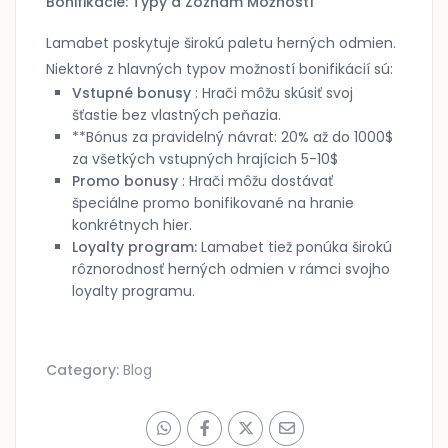
Bonifikácie: Typy a Zoznam Možností
Lamabet poskytuje širokú paletu herných odmien.
Niektoré z hlavných typov možností bonifikácií sú:
Vstupné bonusy
: Hrači môžu skúsiť svoj
šťastie bez vlastných peňazia.
**Bónus za pravidelný návrat: 20% až do 1000$
za všetkých vstupných hrajícich 5-10$
Promo bonusy
: Hrači môžu dostávať
špeciálne promo bonifikované na hranie
konkrétnych hier.
Loyalty program:
Lamabet tiež ponúka širokú
rôznorodnosť herných odmien v rámci svojho
loyalty programu.
Category:
Blog