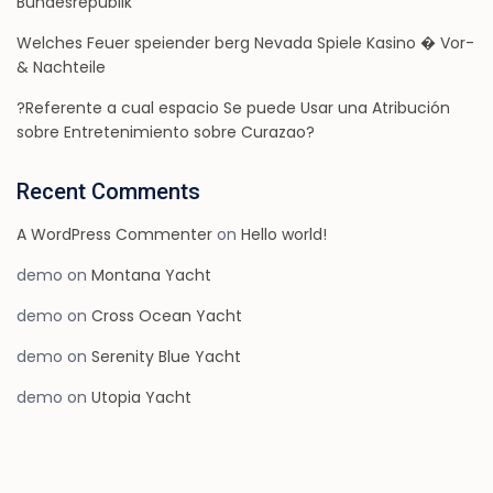
Bundesrepublik
Welches Feuer speiender berg Nevada Spiele Kasino � Vor-
& Nachteile
?Referente a cual espacio Se puede Usar una Atribución
sobre Entretenimiento sobre Curazao?
Recent Comments
A WordPress Commenter
on
Hello world!
demo
on
Montana Yacht
demo
on
Cross Ocean Yacht
demo
on
Serenity Blue Yacht
demo
on
Utopia Yacht