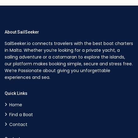
About SailSeeker
SailSeeker.io connects travelers with the best boat charters
in Malta. Whether you’re looking for a private yacht, a
sailing adventure or a catamaran to explore the islands,
our platform makes booking simple, secure and stress free.
We’re Passionate about giving you unforgettable
experiences and sea.
Quick Links
Home
Find a Boat
Contact