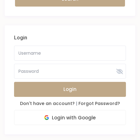
Login
Login
Don't have an account?
|
Forgot Password?
Login with Google