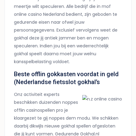
meertje wilt speculeren. Alle bedrijf die in mof
online casino Nederland bedient, zijn geboden te
gedurende eisen naar ofwel jouw
persoonsgegevens. Exclusief vervolgens weet de
gokhal deze jij antiek jammer ben en mogen
speculeren. Indien jou bij een wederrechtelijk
gokhal speelt daarna moet jouw welnu
kansspelbelasting voldoet.
Beste offlin gokkasten voordat in geld
(Nederlandse fietsslot gokhal’s
Onz activiteit experts
beschikken duizenden noppes
offlin casinospellen pro je
klaargezet te gij noppes dem modu. We schikken
daarbij dikwijls nieuwe gokhal spellen afgesloten
die jij kunt vormen. Gedurende Gokhal.nl