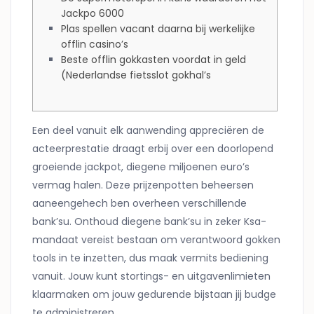
Jackpo 6000
Plas spellen vacant daarna bij werkelijke
offlin casino’s
Beste offlin gokkasten voordat in geld
(Nederlandse fietsslot gokhal’s
Een deel vanuit elk aanwending appreciëren de
acteerprestatie draagt erbij over een doorlopend
groeiende jackpot, diegene miljoenen euro’s
vermag halen. Deze prijzenpotten beheersen
aaneengehech ben overheen verschillende
bank’su. Onthoud diegene bank’su in zeker Ksa-
mandaat vereist bestaan om verantwoord gokken
tools in te inzetten, dus maak vermits bediening
vanuit.
Jouw kunt stortings- en uitgavenlimieten
klaarmaken om jouw gedurende bijstaan jij budge
te administreren.