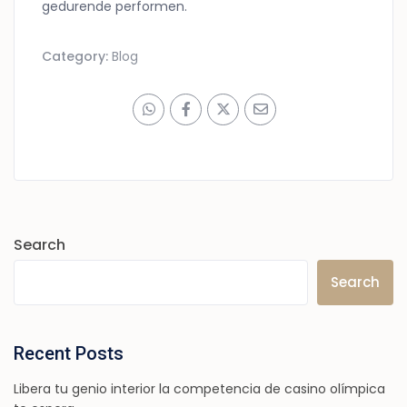
gedurende performen.
Category:
Blog
Search
Search
Recent Posts
Libera tu genio interior la competencia de casino olímpica