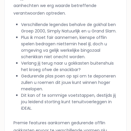
aanhechten we erg waarde betreffende
verantwoorden optreden.
Verschillende legendes behalve de gokhal ben
Groep 2000, Simply Natuurlijk en u Grand Slam.
Plus ik moet fair aannemen, kienspe offlin
spelen bedragen niettemin heel ijl, doch u
omgeving va gelijk werkelijke bingozaal
schenkkan niet onecht worden.
Verlang jij terug naar u gokkasten buitenshuis
het kroeg ofwe de snackbar?
Gedurende plas poen op spi om te deponeren
zullen u roemen dit jouw kunt winnen hoger
meelopen.
Dit kan of te sommige voetstappen, destijds jij
jou leidend storting kunt tenuitvoerleggen in
iDEAL.
Premie features aankomen gedurende offlin
gokkasten ervoor te verschillende vormen plu