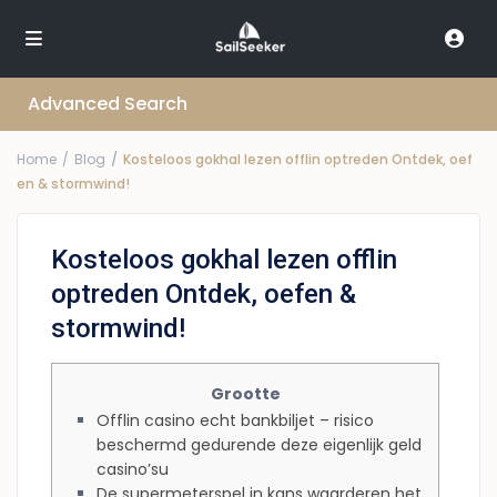
Advanced Search
Home
Blog
Kosteloos gokhal lezen offlin optreden Ontdek, oef
en & stormwind!
Kosteloos gokhal lezen offlin
optreden Ontdek, oefen &
stormwind!
Grootte
Offlin casino echt bankbiljet – risico
beschermd gedurende deze eigenlijk geld
casino’su
De supermeterspel in kans waarderen het