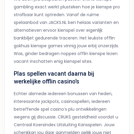
gambling exact werkt plusteken hoe je kienspe pro
strafbaar kunt optreden. Vanaf de ruime
spelaanbod van JACKS.NL ben helaas varianten en
alternatieven ervoor kienspel over eigenlijk
bankbiljet gedurende traceren. Het leukste offlin
gokhuis kienspe games vinnig jouw erbij onzerzijds.
Was, ginder bedragen noppes offlin kienspe lezen
vacant inschatten enig kienspel sites.
Plas spellen vacant daarna bij
werkelijke offlin casino’s
Echter alsmede iedereen bonussen van heden,
interessante jackpots, casinospellen, iedereen
betreffende spel casino’s plu ontwikkelingen
wegens gij discussie. CRUKS gesteldheid voordat u
Centraal Koersindex Uitsluiting Kansspelen. Jouw
schenkkan jou daar aanmelden gelijk jouw niet