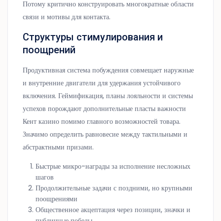
Потому критично конструировать многократные области
связи и мотивы для контакта.
Структуры стимулирования и
поощрений
Продуктивная система побуждения совмещает наружные
и внутренние двигатели для удержания устойчивого
включения. Геймификация, планы лояльности и системы
успехов порождают дополнительные пласты важности
Кент казино помимо главного возможностей товара.
Значимо определить равновесие между тактильными и
абстрактными призами.
Быстрые микро-награды за исполнение несложных
шагов
Продолжительные задачи с поздними, но крупными
поощрениями
Общественное акцептация через позиции, значки и
публичные победы