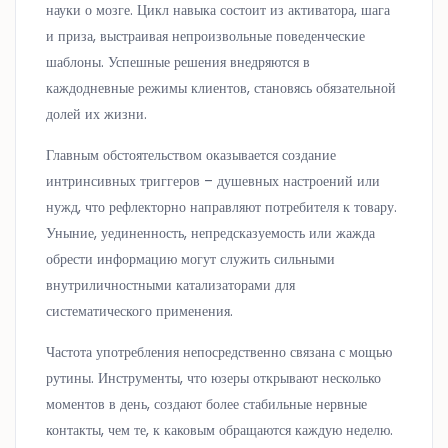
науки о мозге. Цикл навыка состоит из активатора, шага
и приза, выстраивая непроизвольные поведенческие
шаблоны. Успешные решения внедряются в
каждодневные режимы клиентов, становясь обязательной
долей их жизни.
Главным обстоятельством оказывается создание
интринсивных триггеров – душевных настроений или
нужд, что рефлекторно направляют потребителя к товару.
Уныние, уединенность, непредсказуемость или жажда
обрести информацию могут служить сильными
внутриличностными катализаторами для
систематического применения.
Частота употребления непосредственно связана с мощью
рутины. Инструменты, что юзеры открывают несколько
моментов в день, создают более стабильные нервные
контакты, чем те, к каковым обращаются каждую неделю.