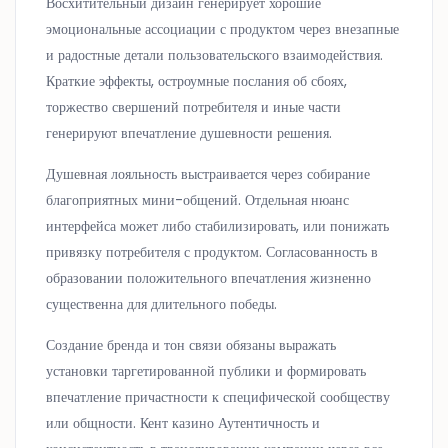
Восхитительный дизайн генерирует хорошие
эмоциональные ассоциации с продуктом через внезапные
и радостные детали пользовательского взаимодействия.
Краткие эффекты, остроумные послания об сбоях,
торжество свершений потребителя и иные части
генерируют впечатление душевности решения.
Душевная лояльность выстраивается через собирание
благоприятных мини-общений. Отдельная нюанс
интерфейса может либо стабилизировать, или понижать
привязку потребителя с продуктом. Согласованность в
образовании положительного впечатления жизненно
существенна для длительного победы.
Создание бренда и тон связи обязаны выражать
установки таргетированной публики и формировать
впечатление причастности к специфической сообществу
или общности. Кент казино Аутентичность и