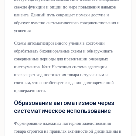
свежие функции и опции по мере повышения навыков
клиента. Данный путь сокращает помехи доступа и
образует чувство систематического совершенствования и
усвоения.
Схемы автоматизированного учения в состоянии
обрабатывать бихевиоральные схемы и обнаруживать
совершенные периоды для презентации очередных
инструментов. Кент Настоящая система адаптации
превращает ход постижения товара натуральным и
слитным, что способствует созданию долговременной
приверженности.
Образование автоматизмов через
систематическое использование
Формирование надежных паттернов задействования
товара строится на правилах активностной дисциплины и