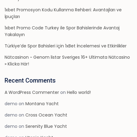
1xbet Promosyon Kodu Kullanma Rehberi: Avantajları ve
İpuçları
1xbet Promo Code Turkey ile Spor Bahislerinde Avantaj
Yakalayın
Türkiye’de Spor Bahisleri için 1xBet İncelemesi ve Etkinlikler
Nätcasinon ~ Genom listar Sveriges 16+ Ultimata Nätcasino
» Klicka Här!
Recent Comments
A WordPress Commenter
on
Hello world!
demo
on
Montana Yacht
demo
on
Cross Ocean Yacht
demo
on
Serenity Blue Yacht