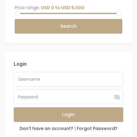
Price range:
USD 0 to USD 6,000
Login
Login
Don't have an account?
|
Forgot Password?