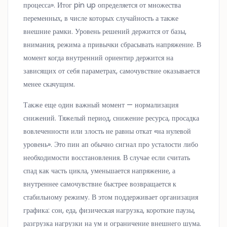
процесса». Итог pin up определяется от множества
переменных, в числе которых случайность а также
внешние рамки. Уровень решений держится от базы,
внимания, режима а привычки сбрасывать напряжение. В
момент когда внутренний ориентир держится на
зависящих от себя параметрах, самочувствие оказывается
менее скачущим.
Также еще один важный момент — нормализация
снижений. Тяжелый период, снижение ресурса, просадка
вовлеченности или злость не равны откат «на нулевой
уровень». Это пин ап обычно сигнал про усталости либо
необходимости восстановления. В случае если считать
спад как часть цикла, уменьшается напряжение, а
внутреннее самочувствие быстрее возвращается к
стабильному режиму. В этом поддерживает организация
графика: сон, еда, физическая нагрузка, короткие паузы,
разгрузка нагрузки на ум и ограничение внешнего шума.