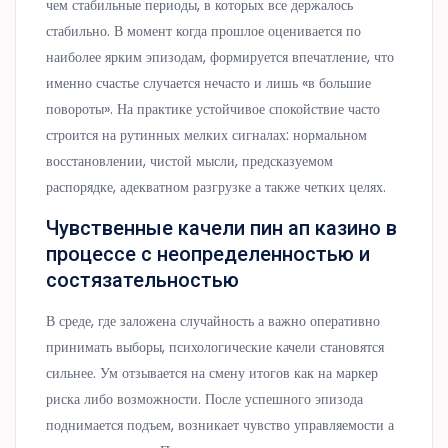
чем стабильные периоды, в которых все держалось
стабильно. В момент когда прошлое оценивается по
наиболее ярким эпизодам, формируется впечатление, что
именно счастье случается нечасто и лишь «в большие
повороты». На практике устойчивое спокойствие часто
строится на рутинных мелких сигналах: нормальном
восстановлении, чистой мысли, предсказуемом
распорядке, адекватном разгрузке а также четких целях.
Чувственные качели пин ап казино в
процессе с неопределенностью и
состязательностью
В среде, где заложена случайность а важно оперативно
принимать выборы, психологические качели становятся
сильнее. Ум отзывается на смену итогов как на маркер
риска либо возможности. После успешного эпизода
поднимается подъем, возникает чувство управляемости а