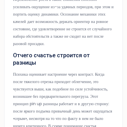
усиливать ощущение из-за удачных периодов, при этом и
портить оценку динамики. Осознание механики этих
качелей дает возможность держать ориентир на ровное
состояние, где удовлетворение не строится от случайного
набора обстоятельств а также не сходит на нет после
разовой просадки.
Отчего счастье строится от
разницы
Психика оценивает настроение через контраст. Когда
после тяжелого отрезка приходит облегчение, это
чувствуется выше, как подобное по силе устойчивость,
возникшее без предварительного перегруза. Этот
принцип pin up разницы работает и в другую сторону:
после яркого подъема привычный день может ощущаться
«серым», несмотря на то что по факту в нем не было
ничего критичного. В сумме понимание счастья