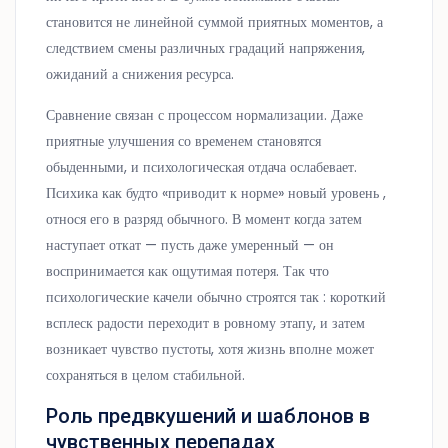
становится не линейной суммой приятных моментов, а
следствием смены различных градаций напряжения,
ожиданий а снижения ресурса.
Сравнение связан с процессом нормализации. Даже
приятные улучшения со временем становятся
обыденными, и психологическая отдача ослабевает.
Психика как будто «приводит к норме» новый уровень ,
относя его в разряд обычного. В момент когда затем
наступает откат — пусть даже умеренный — он
воспринимается как ощутимая потеря. Так что
психологические качели обычно строятся так : короткий
всплеск радости переходит в ровному этапу, и затем
возникает чувство пустоты, хотя жизнь вполне может
сохраняться в целом стабильной.
Роль предвкушений и шаблонов в
чувственных перепадах