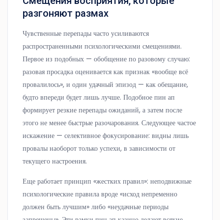
Смещения восприятия, которые
разгоняют размах
Чувственные перепады часто усиливаются
распространенными психологическими смещениями.
Первое из подобных — обобщение по разовому случаю:
разовая просадка оценивается как признак «вообще всё
провалилось», и один удачный эпизод — как обещание,
будто впереди будет лишь лучше. Подобное пин ап
формирует резкие перепады ожиданий, а затем после
этого не менее быстрые разочарования. Следующее частое
искажение — селективное фокусирование: видны лишь
провалы наоборот только успехи, в зависимости от
текущего настроения.
Еще работает принцип «жестких правил»: неподвижные
психологические правила вроде «исход непременно
должен быть лучшим» либо «неудачные периоды
запрещены». Эти рамки пин ап казино делают всякие