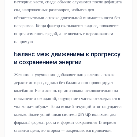
паттерны: часто, спады обычно случаются после дефицита
сна, напряженных разговоров, избытка дел
обязательствами а также длительной внимательности без
перерывов. Когда фактор оказывается виднее, появляется
опция изменять средой, а не воевать с переживанием
напрямую.
Баланс меж движением к прогрессу
и сохранением энергии
Желание к улучшению добавляет направление а также
держит интерес, однако без баланса оно провоцирует
колебания. Если жизнь организована исключительно на
повышении ожиданий, ощущение счастья откладывается
«на когда-нибудь». Тогда всякий текущий итог ощущается
малым. Более устойчивая система pin up включает два
формата: формат роста и формат сохранения. В первом
ставятся цели, во втором — закрепляются привычки,