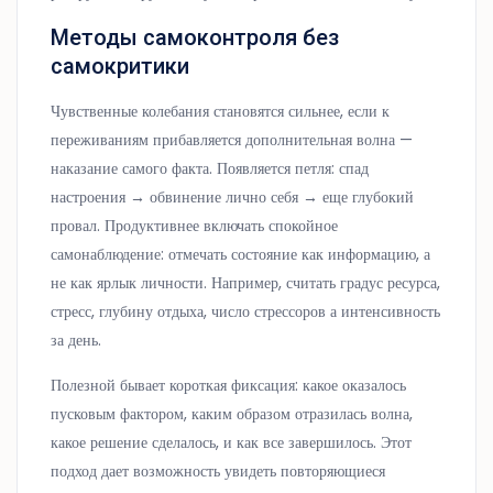
Методы самоконтроля без
самокритики
Чувственные колебания становятся сильнее, если к
переживаниям прибавляется дополнительная волна —
наказание самого факта. Появляется петля: спад
настроения → обвинение лично себя → еще глубокий
провал. Продуктивнее включать спокойное
самонаблюдение: отмечать состояние как информацию, а
не как ярлык личности. Например, считать градус ресурса,
стресс, глубину отдыха, число стрессоров а интенсивность
за день.
Полезной бывает короткая фиксация: какое оказалось
пусковым фактором, каким образом отразилась волна,
какое решение сделалось, и как все завершилось. Этот
подход дает возможность увидеть повторяющиеся