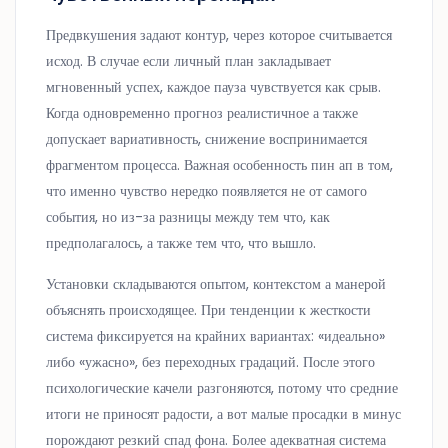
Предвкушения задают контур, через которое считывается
исход. В случае если личный план закладывает
мгновенный успех, каждое пауза чувствуется как срыв.
Когда одновременно прогноз реалистичное а также
допускает вариативность, снижение воспринимается
фрагментом процесса. Важная особенность пин ап в том,
что именно чувство нередко появляется не от самого
события, но из-за разницы между тем что, как
предполагалось, а также тем что, что вышло.
Установки складываются опытом, контекстом а манерой
объяснять происходящее. При тенденции к жесткости
система фиксируется на крайних вариантах: «идеально»
либо «ужасно», без переходных градаций. После этого
психологические качели разгоняются, потому что средние
итоги не приносят радости, а вот малые просадки в минус
порождают резкий спад фона. Более адекватная система