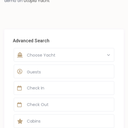
demo
on
Utopia Yacht
Advanced Search
Choose Yacht
Guests