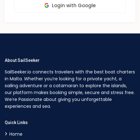
Login with Google
About SailSeeker
SailSeeker.io connects travelers with the best boat charters
in Malta. Whether you’re looking for a private yacht, a
sailing adventure or a catamaran to explore the islands,
our platform makes booking simple, secure and stress free.
We’re Passionate about giving you unforgettable
experiences and sea.
Quick Links
Home