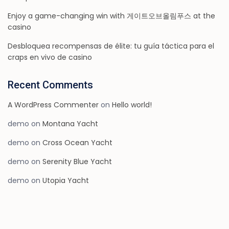
Enjoy a game-changing win with 게이트오브올림푸스 at the
casino
Desbloquea recompensas de élite: tu guía táctica para el
craps en vivo de casino
Recent Comments
A WordPress Commenter
on
Hello world!
demo
on
Montana Yacht
demo
on
Cross Ocean Yacht
demo
on
Serenity Blue Yacht
demo
on
Utopia Yacht