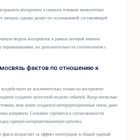
астраивать восприятие а снижать влияние мимолетных
ет эмоции, однако делает их осознаваемой составляющей
чивую модель восприятия, в рамках которой именно
 переживаниями, но дополнительно их соотнесением с
имосвязь фактов по отношению к
 воздействует не исключительно только на восприятие
здание создание целостной модели событий. Когда несколько
тоянии, меж ними создаются интерпретационные связи, даже
нены напрямую. Сознание стремится к согласованности
в одну единую интерпретационную цепочку.
о факта возрастает за эффект интеграции в общий единый