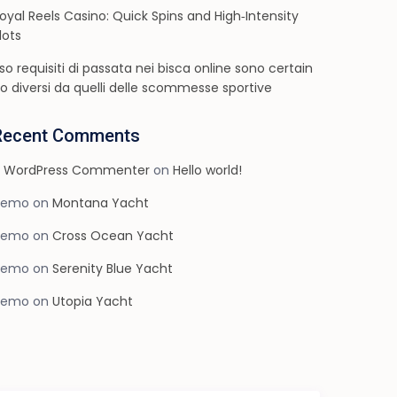
oyal Reels Casino: Quick Spins and High‑Intensity
lots
so requisiti di passata nei bisca online sono certain
o diversi da quelli delle scommesse sportive
Recent Comments
 WordPress Commenter
on
Hello world!
demo
on
Montana Yacht
demo
on
Cross Ocean Yacht
demo
on
Serenity Blue Yacht
demo
on
Utopia Yacht