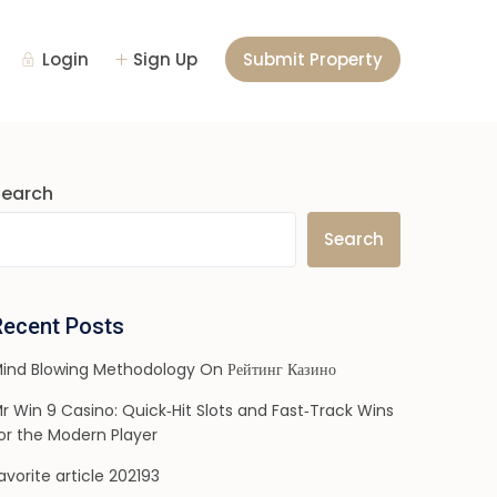
Login
Sign Up
Submit Property
Search
Search
Recent Posts
ind Blowing Methodology On Рейтинг Казино
r Win 9 Casino: Quick‑Hit Slots and Fast‑Track Wins
or the Modern Player
avorite article 202193