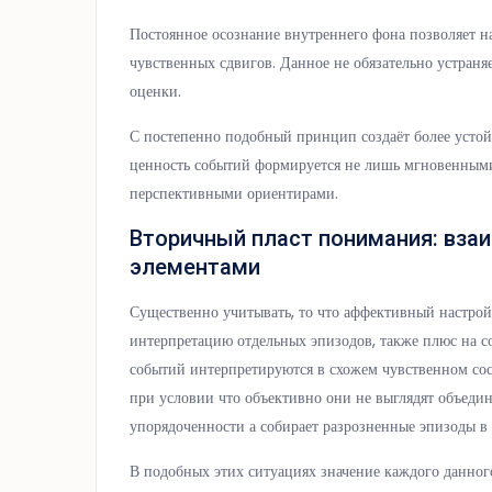
Постоянное осознание внутреннего фона позволяет н
чувственных сдвигов. Данное не обязательно устраня
оценки.
С постепенно подобный принцип создаёт более устой
ценность событий формируется не лишь мгновенными
перспективными ориентирами.
Вторичный пласт понимания: вза
элементами
Существенно учитывать, то что аффективный настрой
интерпретацию отдельных эпизодов, также плюс на со
событий интерпретируются в схожем чувственном сос
при условии что объективно они не выглядят объеди
упорядоченности а собирает разрозненные эпизоды 
В подобных этих ситуациях значение каждого данног