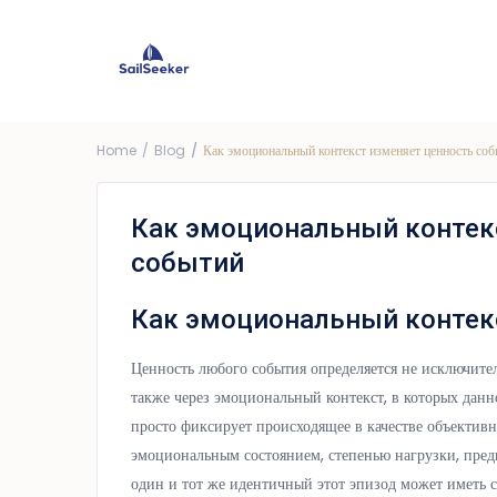
Choose Yacht
G
Price ra
Home
Blog
Как эмоциональный контекст изменяет ценность со
Как эмоциональный контек
событий
Как эмоциональный контек
Ценность любого события определяется не исключител
также через эмоциональный контекст, в которых данн
просто фиксирует происходящее в качестве объективн
эмоциональным состоянием, степенью нагрузки, пре
один и тот же идентичный этот эпизод может иметь