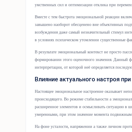
умственных сил и оптимизации отклика при перемен
Вместе с тем быстрота эмоциональной реакции включ
завышено наоборот обесценено вне объективных под
возбуждения даже самый незначительный стимул инте
в условиях психическом утомлении существенные фа
В результате эмоциональный контекст не просто пасс
формировании этого оценочного значения. Данный ф
интерпретации, от которой неё определяется последу
Влияние актуального настроя пр
Настоящее эмоциональное настроение оказывает неп
происходящего. Во режиме стабильности а эмоционал
расширенное элементов и осмысливать ситуацию в ши
умеренными, при этом значение момента подвижным
На фоне усталости, напряжении а также личном прот