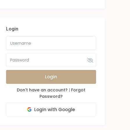
Login
Login
Don't have an account?
|
Forgot
Password?
Login with Google