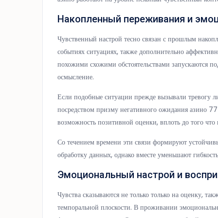
Накопленный переживания и эмо
Чувственный настрой тесно связан с прошлым накопл
событиях ситуациях, также дополнительно аффективн
похожими схожими обстоятельствами запускаются по
осмысление.
Если подобные ситуации прежде вызывали тревогу ли
посредством призму негативного ожидания азино 7
возможность позитивной оценки, вплоть до того что
Со течением времени эти связи формируют устойчивы
обработку данных, однако вместе уменьшают гибкость
Эмоциональный настрой и воспри
Чувства сказываются не только только на оценку, та
темпоральной плоскости. В проживании эмоциональ