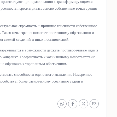
и препятствуют приноравливанию к трансформирующимся
троенность пересматривать заново собственные точки зрения
ектуальное скромность – принятие конечности собственного
. Такая точка зрения помогает постоянному образованию и
ния свежей сведений и иных постановлений.
обнаруживается в возможности держать противоречивые идеи в
то конфликт. Толерантность к когнитивному несоответствию
 не обращаясь к торопливым облегчениям.
нствовать способности оценочного мышления. Намеренное
пособствует более равновесному осознанию задачи и