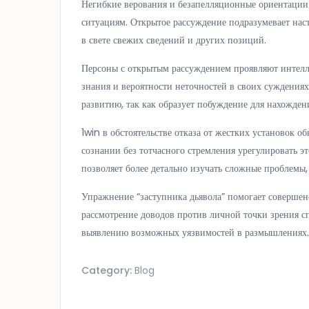
Негибкие верования и безапелляционные ориентаци
ситуациям. Открытое рассуждение подразумевает нас
в свете свежих сведений и других позиций.
Персоны с открытым рассуждением проявляют интелл
знания и вероятности неточностей в своих суждениях
развитию, так как образует побуждение для нахожде
1win в обстоятельстве отказа от жестких установок 
сознании без тотчасного стремления урегулировать э
позволяет более детально изучать сложные проблемы,
Упражнение “заступника дьявола” помогает соверше
рассмотрение доводов против личной точки зрения с
выявлению возможных уязвимостей в размышлениях.
Category:
Blog