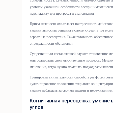
Толерантность к двусмысленности является базовым 
уровнем указанной особенности воспринимают неясны
перспективу для прогресса и становления.
Прием неясности охватывает настроенность действоват
умении выносить решения включая случаи в тот моме
вероятные последствия. Такая готовность обеспечива
определенности обстановки.
Существенным составляющей служит становление ме
контролировать свои мыслительные процессы. Метако
мгновения, когда нужно поменять подход размышлени
Тренировка внимательности способствует формирова
культивирование положения открытого концентрации
умение наблюдать за своими идеями и переживаниями
Когнитивная переоценка: умение 
углов