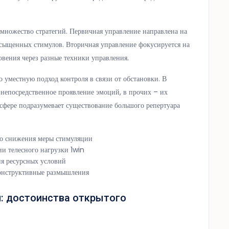
 множество стратегий. Первичная управление направлена на
сыщенных стимулов. Вторичная управление фокусируется на
вения через разные техники управления.
о уместную подход контроля в связи от обстановки. В
непосредственное проявление эмоций, в прочих – их
 сфере подразумевает существование большого репертуара
го снижения меры стимуляции
и телесного нагрузки 1win
ия ресурсных условий
конструктивные размышления
й: достоинства открытого