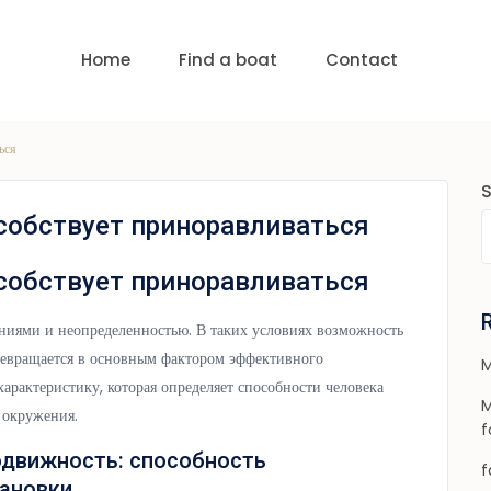
uests
nge:
USD 0 to USD 6,000
Home
Find a boat
Contact
ься
собствует приноравливаться
собствует приноравливаться
ниями и неопределенностью. В таких условиях возможность
ревращается в основным фактором эффективного
M
арактеристику, которая определяет способности человека
M
 окружения.
f
одвижность: способность
f
ановки