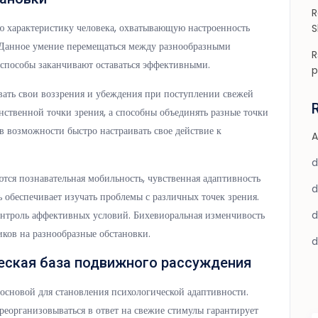
R
ю характеристику человека, охватывающую настроенность
S
. Данное умение перемещаться между разнообразными
R
 способы заканчивают оставаться эффективными.
p
вать свои воззрения и убеждения при поступлении свежей
ственной точки зрения, а способны объединять разные точки
 в возможности быстро настраивать свое действие к
A
ся познавательная мобильность, чувственная адаптивность
 обеспечивает изучать проблемы с различных точек зрения.
онтроль аффективных условий. Бихевиоральная изменчивость
иков на разнообразные обстановки.
еская база подвижного рассуждения
сновой для становления психологической адаптивности.
реорганизовываться в ответ на свежие стимулы гарантирует