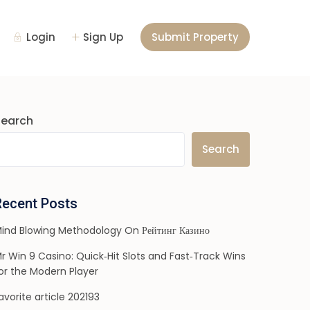
Login
Sign Up
Submit Property
Search
Search
Recent Posts
ind Blowing Methodology On Рейтинг Казино
r Win 9 Casino: Quick‑Hit Slots and Fast‑Track Wins
or the Modern Player
avorite article 202193