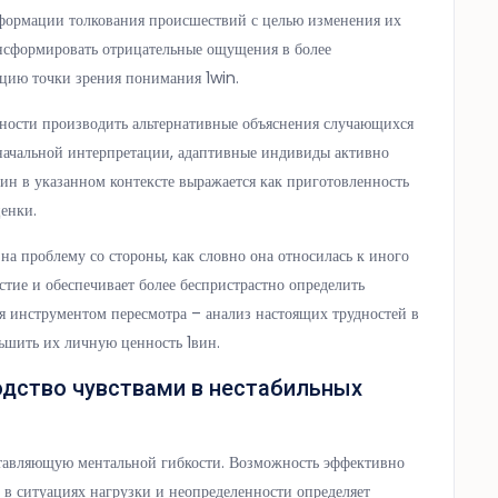
сформации толкования происшествий с целью изменения их
рансформировать отрицательные ощущения в более
цию точки зрения понимания 1win.
бности производить альтернативные объяснения случающихся
оначальной интерпретации, адаптивные индивиды активно
ин в указанном контексте выражается как приготовленность
енки.
на проблему со стороны, как словно она относилась к иного
тие и обеспечивает более беспристрастно определить
ся инструментом пересмотра – анализ настоящих трудностей в
ьшить их личную ценность 1вин.
одство чувствами в нестабильных
ставляющую ментальной гибкости. Возможность эффективно
в ситуациях нагрузки и неопределенности определяет