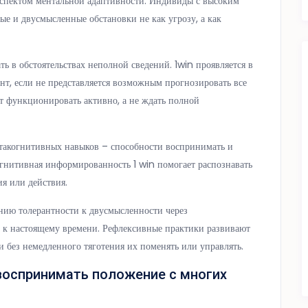
аспектом ментальной адаптивности. Индивиды с высоким
е и двусмысленные обстановки не как угрозу, а как
ь в обстоятельствах неполной сведений. 1win проявляется в
нт, если не представляется возможным прогнозировать все
ет функционировать активно, а не ждать полной
такогнитивных навыков – способности воспринимать и
гнитивная информированность 1 win помогает распознавать
я или действия.
нию толерантности к двусмысленности через
 к настоящему времени. Рефлексивные практики развивают
 без немедленного тяготения их поменять или управлять.
воспринимать положение с многих