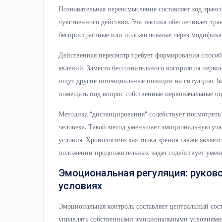
Познавательная переосмысление составляет ход тран
чувственного действия. Эта тактика обеспечивает т
беспристрастные или положительные через модифика
Действенная пересмотр требует формирования спосо
явлений. Заместо бессознательного восприятия перв
ищут другие потенциальные позиции на ситуацию. 1в
помещать под вопрос собственные первоначальные оц
Методика “дистанцирования” содействует посмотреть 
человека. Такой метод уменьшает эмоциональную учас
условия. Хронологическая точка зрения также являет
положении продолжительных задач содействует умен
Эмоциональная регуляция: руков
условиях
Эмоциональная контроль составляет центральный со
управлять собственными эмоциональными условиями 