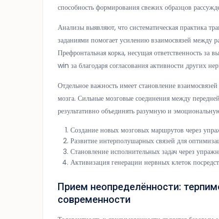
способность формирования свежих образцов рассужде
Анализы выявляют, что систематическая практика т
заданиями помогает усилению взаимосвязей между р
Префронтальная корка, несущая ответственность за в
win за благодаря согласования активности других не
Отдельное важность имеет становление взаимосвязе
мозга. Сильные мозговые соединения между передне
результативно объединять разумную и эмоциональну
Создание новых мозговых маршрутов через упра
Развитие интерполушарных связей для оптимиза
Становление исполнительных задач через упраж
Активизация генерации нервных клеток посредс
Прием неопределённости: терпим
современности