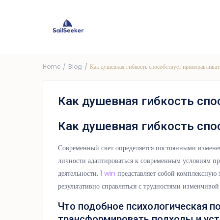
Choose Yacht
G
Price ra
Home
Blog
Как душевная гибкость способствует приноравливат
Как душевная гибкость спо
Как душевная гибкость спо
Современный свет определяется постоянными измене
личности адаптироваться к современным условиям п
деятельности.
1 win
представляет собой комплексную х
результативно справляться с трудностями изменчивой
Что подобное психологическая п
трансформировать подходы и уст