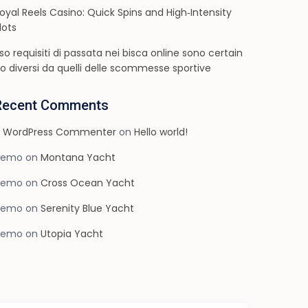
oyal Reels Casino: Quick Spins and High‑Intensity
lots
so requisiti di passata nei bisca online sono certain
o diversi da quelli delle scommesse sportive
Recent Comments
 WordPress Commenter
on
Hello world!
demo
on
Montana Yacht
demo
on
Cross Ocean Yacht
demo
on
Serenity Blue Yacht
demo
on
Utopia Yacht