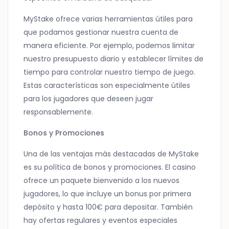
MyStake ofrece varias herramientas útiles para
que podamos gestionar nuestra cuenta de
manera eficiente. Por ejemplo, podemos limitar
nuestro presupuesto diario y establecer límites de
tiempo para controlar nuestro tiempo de juego.
Estas características son especialmente útiles
para los jugadores que deseen jugar
responsablemente.
Bonos y Promociones
Una de las ventajas más destacadas de MyStake
es su política de bonos y promociones. El casino
ofrece un paquete bienvenido a los nuevos
jugadores, lo que incluye un bonus por primera
depósito y hasta 100€ para depositar. También
hay ofertas regulares y eventos especiales