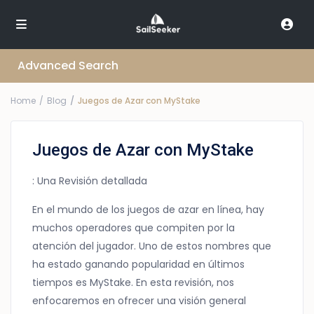
Advanced Search
Home
Blog
Juegos de Azar con MyStake
Juegos de Azar con MyStake
: Una Revisión detallada
En el mundo de los juegos de azar en línea, hay
muchos operadores que compiten por la
atención del jugador. Uno de estos nombres que
ha estado ganando popularidad en últimos
tiempos es MyStake. En esta revisión, nos
enfocaremos en ofrecer una visión general