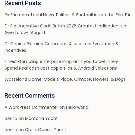
Recent Posts
GoErie com: Local News, Politics & Football inside the Erie, PA
Dr Slot Incentive Code British 2026 Greatest Indication-up
Give to own August
Dr Choice Gaming Comment: Also offers Evaluation &
Incentives
Finest Gambling enterprise Programs you to definitely
Spend Real cash Best apple’s ios & Android Selections
Wasteland Biome: Models, Place, Climate, Flowers, & Dogs
Recent Comments
A WordPress Commenter
on
Hello world!
demo
on
Montana Yacht
demo
on
Cross Ocean Yacht