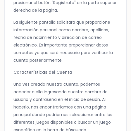
presionar el botón "Regístrate" en la parte superior
derecha de la página.
La siguiente pantalla solicitará que proporcione
información personal como nombre, apellidos,
fecha de nacimiento y dirección de correo
electrónico. Es importante proporcionar datos
correctos ya que será necesario para verificar la
cuenta posteriormente.
Características del Cuenta
Una vez creada nuestra cuenta, podemos
acceder a ella ingresando nuestro nombre de
usuario y contraseña en el inicio de sesión. Al
hacerlo, nos encontraríamos con una página
principal donde podríamos seleccionar entre los
diferentes juegos disponibles o buscar un juego
específico en la barra de búsqueda.