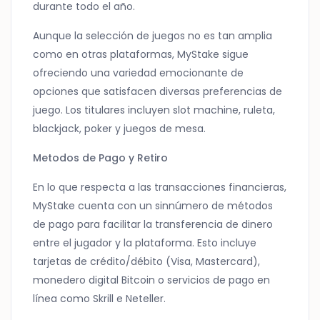
durante todo el año.
Aunque la selección de juegos no es tan amplia
como en otras plataformas, MyStake sigue
ofreciendo una variedad emocionante de
opciones que satisfacen diversas preferencias de
juego. Los titulares incluyen slot machine, ruleta,
blackjack, poker y juegos de mesa.
Metodos de Pago y Retiro
En lo que respecta a las transacciones financieras,
MyStake cuenta con un sinnúmero de métodos
de pago para facilitar la transferencia de dinero
entre el jugador y la plataforma. Esto incluye
tarjetas de crédito/débito (Visa, Mastercard),
monedero digital Bitcoin o servicios de pago en
línea como Skrill e Neteller.