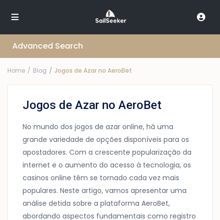
Advanced Search
Home
Blog
Jogos de Azar no AeroBet
Jogos de Azar no AeroBet
No mundo dos jogos de azar online, há uma
grande variedade de opções disponíveis para os
apostadores. Com a crescente popularização da
internet e o aumento do acesso à tecnologia, os
casinos online têm se tornado cada vez mais
populares. Neste artigo, vamos apresentar uma
análise detida sobre a plataforma AeroBet,
abordando aspectos fundamentais como registro