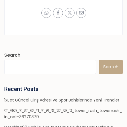
Search
Search
Recent Posts
1xBet Güncel Giriş Adresi ve Spor Bahislerinde Yeni Trendler
ज_नक_र_ख_ल_प_र_म_य_क_ल_ए_tower_rush_towerrush_
in_net-36270379