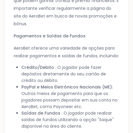
que podem ganhar troféus e prêmio financeiros. É
importante verificar regularmente a página do
site do AeroBet em busca de novas promoções e
bônus.
Pagamentos e Saídas de Fundos
AeroBet oferece uma variedade de opções para
realizar pagamentos e saídas de fundos, incluindo:
Crédito/Debito
: O jogador pode fazer
depósitos diretamente do seu cartão de
crédito ou débito.
PayPal e Meios Eletrônicos Nacionais (ME):
Outros meios de pagamento para que os
jogadores possam depositar em sua conta no
AeroBet, como Payoneer etc.
Saídas de Fundos
: O jogador pode realizar
saídas de fundos utilizando a opção "Saque"
disponível na área do cliente.