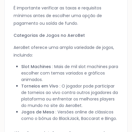
É importante verificar as taxas e requisitos
mínimos antes de escolher uma opção de
pagamento ou saída de fundo.
Categorias de Jogos no AeroBet
AeroBet oferece uma ampla variedade de jogos,
incluindo:
Slot Machines
: Mais de mil slot machines para
escolher com temas variados e gráficos
animados.
Torneios em Vivo
: O jogador pode participar
de torneios ao vivo contra outros jogadores da
plataforma ou enfrentar os melhores players
do mundo no site do AeroBet.
Jogos de Mesa
: Versões online de clássicos
como o bônus do BlackJack, Baccarat e Bingo.