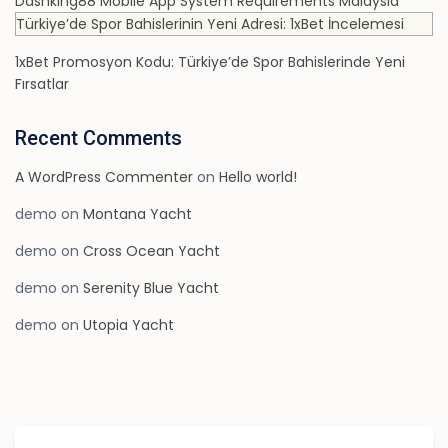
Dashking88 Mobile App System Requirements Malaysia
Türkiye’de Spor Bahislerinin Yeni Adresi: 1xBet İncelemesi
1xBet Promosyon Kodu: Türkiye’de Spor Bahislerinde Yeni
Fırsatlar
Recent Comments
A WordPress Commenter
on
Hello world!
demo
on
Montana Yacht
demo
on
Cross Ocean Yacht
demo
on
Serenity Blue Yacht
demo
on
Utopia Yacht