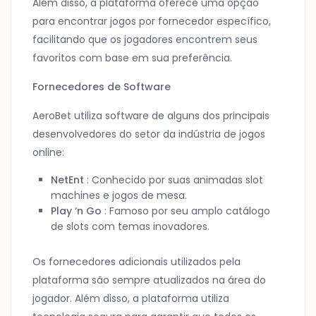
Além disso, a plataforma oferece uma opção
para encontrar jogos por fornecedor específico,
facilitando que os jogadores encontrem seus
favoritos com base em sua preferência.
Fornecedores de Software
AeroBet utiliza software de alguns dos principais
desenvolvedores do setor da indústria de jogos
online:
NetEnt
: Conhecido por suas animadas slot
machines e jogos de mesa.
Play ‘n Go
: Famoso por seu amplo catálogo
de slots com temas inovadores.
Os fornecedores adicionais utilizados pela
plataforma são sempre atualizados na área do
jogador. Além disso, a plataforma utiliza