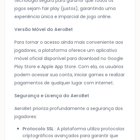
tecnologia segura para garantir que todos os
jogos sejam fair play (justos), garantindo uma
experiência única e imparcial de jogo online.
Versão Móvel do AeroBet
Para tornar o acesso ainda mais conveniente aos
jogadores, a plataforma oferece um aplicativo
móvel oficial disponível para download no Google
Play Store e Apple App Store. Com ela, os usuários
podem acessar sua conta, iniciar games e realizar
pagamentos de qualquer lugar com internet.
Segurança e Licença do AeroBet
AeroBet prioriza profundamente a segurança dos
jogadores:
Protocolo SSL
: A plataforma utiliza protocolos
criptográficos avançados para garantir que