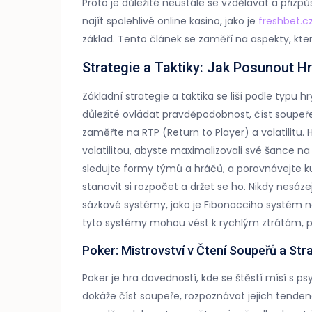
Proto je důležité neustále se vzdělávat a přizp
najít spolehlivé online kasino, jako je
freshbet.c
základ. Tento článek se zaměří na aspekty, kte
Strategie a Taktiky: Jak Posunout H
Základní strategie a taktika se liší podle typu hr
důležité ovládat pravděpodobnost, číst soupeř
zaměřte na RTP (Return to Player) a volatilitu.
volatilitou, abyste maximalizovali své šance na 
sledujte formy týmů a hráčů, a porovnávejte ku
stanovit si rozpočet a držet se ho. Nikdy nesáze
sázkové systémy, jako je Fibonacciho systém n
tyto systémy mohou vést k rychlým ztrátám, 
Poker: Mistrovství v Čtení Soupeřů a St
Poker je hra dovedností, kde se štěstí mísí s 
dokáže číst soupeře, rozpoznávat jejich tenden