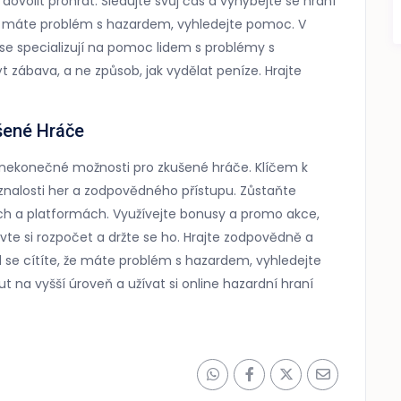
 dovolit prohrát. Sledujte svůj čas a vyhýbejte se hraní
že máte problém s hazardem, vyhledejte pomoc. V
 se specializují na pomoc lidem s problémy s
zábava, a ne způsob, jak vydělat peníze. Hrajte
šené Hráče
í nekonečné možnosti pro zkušené hráče. Klíčem k
znalosti her a zodpovědného přístupu. Zůstaňte
ích a platformách. Využívejte bonusy a promo akce,
vte si rozpočet a držte se ho. Hrajte zodpovědně a
 se cítíte, že máte problém s hazardem, vyhledejte
 na vyšší úroveň a užívat si online hazardní hraní