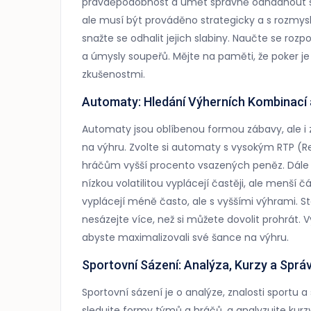
pravděpodobnost a umět správně odhadnout šan
ale musí být prováděno strategicky a s rozmysle
snažte se odhalit jejich slabiny. Naučte se rozp
a úmysly soupeřů. Mějte na paměti, že poker je
zkušenostmi.
Automaty: Hledání Výherních Kombinací 
Automaty jsou oblíbenou formou zábavy, ale i z
na výhru. Zvolte si automaty s vysokým RTP (R
hráčům vyšší procento vsazených peněz. Dále 
nízkou volatilitou vyplácejí častěji, ale menší 
vyplácejí méně často, ale s vyššími výhrami. S
nesázejte více, než si můžete dovolit prohrát. V
abyste maximalizovali své šance na výhru.
Sportovní Sázení: Analýza, Kurzy a Sprá
Sportovní sázení je o analýze, znalosti sportu a
sledujte formy týmů a hráčů, a analyzujte kurz