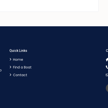
Quick Links
C
Home
Find a Boat
o
Contact