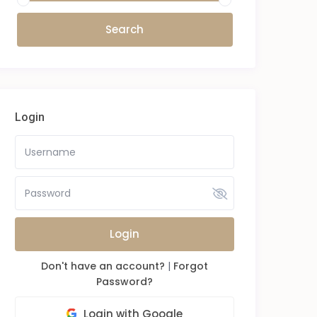
Login
Login
Don't have an account?
|
Forgot
Password?
Login with Google