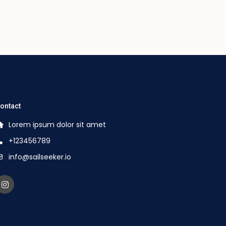
ontact
Lorem ipsum dolor sit amet
+123456789
info@sailseeker.io