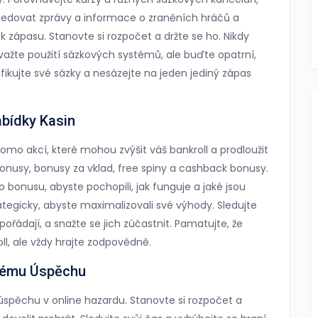
 sledovat zprávy a informace o zraněních hráčů a
k zápasu. Stanovte si rozpočet a držte se ho. Nikdy
Zvažte použití sázkových systémů, ale buďte opatrní,
fikujte své sázky a nesázejte na jeden jediný zápas
bídky Kasin
romo akcí, které mohou zvýšit váš bankroll a prodloužit
 bonusy, bonusy za vklad, free spiny a cashback bonusy.
 bonusu, abyste pochopili, jak funguje a jaké jsou
tegicky, abyste maximalizovali své výhody. Sledujte
ořádají, a snažte se jich zúčastnit. Pamatujte, že
oll, ale vždy hrajte zodpovědně.
obému Úspěchu
pěchu v online hazardu. Stanovte si rozpočet a