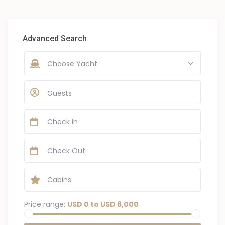
Advanced Search
Choose Yacht
Guests
Price range:
USD 0 to USD 6,000