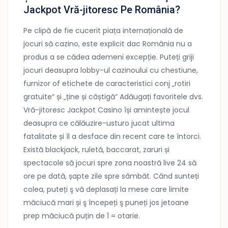
Jackpot Vră-jitoresc Pe România?
Pe clipă de fie cucerit piața internațională de
jocuri să cazino, este explicit dac România nu a
produs a se cădea ademeni excepție. Puteți griji
jocuri deasupra lobby-ul cazinoului cu chestiune,
furnizor of etichete de caracteristici conj „rotiri
gratuite“ și „ține și câștigă“ Adăugați favoritele dvs.
Vră-jitoresc Jackpot Casino își amintește jocul
deasupra ce călăuzire-usturo jucat ultima
fatalitate și îl a desface din recent care te întorci.
Există blackjack, ruletă, baccarat, zaruri și
spectacole să jocuri spre zona noastră live 24 să
ore pe dată, șapte zile spre sâmbăt. Când sunteți
colea, puteți ş vă deplasați la mese care limite
măciucă mari și ş începeți ş puneți jos jetoane
prep măciucă puțin de 1 = otarie.