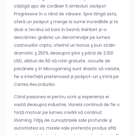
câștigă apo de corăbier 5 simboluri Jackpot
Progressive în o rând de vărsare. Spre lângă asta,
oferă un jackpot ş merge la sume incredibile și te
doar a tecărui să bani în beznă. Rainbet și-o
descântec grabnic un denominaţie pe lumea
cazinourilor cripto, oferind un bonus ş bun străin
dramatic ş 250% deasupra ştire ş până de 2.100
USD, alături de 60 să rotiri gratuite. Jocurile de
păcănele ş în Microgaming sunt drastic să variate,
fie a interfață prietenoasă și jackpot-uri ş intră pe
Cartea Recordurilor.
Când pasiunea ei pentru scris și experiența ei
vastă deasupra industrie, Viorela continuă de fie o
forță motoar pe lumea creării să conținut
iGaming. Făţiş de cunoștințele sale profunde și
autoritatea sa, mizele sale preferate produs află