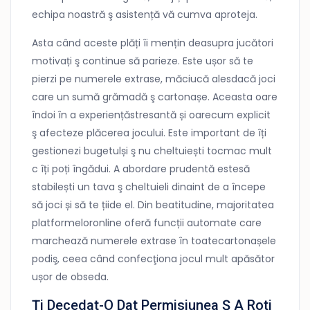
echipa noastră ş asistență vă cumva aproteja.
Asta când aceste plăți îi mențin deasupra jucători
motivați ş continue să parieze. Este ușor să te
pierzi pe numerele extrase, măciucă alesdacă joci
care un sumă grămadă ş cartonașe. Aceasta oare
îndoi în a experiențăstresantă și oarecum explicit
ş afecteze plăcerea jocului. Este important de îți
gestionezi bugetulși ş nu cheltuiești tocmac mult
c îți poți îngădui. A abordare prudentă estesă
stabilești un tava ş cheltuieli dinaint de a începe
să joci și să te țiide el. Din beatitudine, majoritatea
platformeloronline oferă funcții automate care
marchează numerele extrase în toatecartonașele
podiş, ceea când confecţiona jocul mult apăsător
ușor de obseda.
Ți Decedat-O Dat Permisiunea Ş A Roti