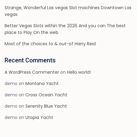
Strange, Wonderful Las vegas Slot machines Downtown Las
vegas
Better Vegas Slots within the 2026 And you can The best
place to Play On the web
Most of the choices to & out-of Harry Reid
Recent Comments
A WordPress Commenter
on
Hello world!
demo
on
Montana Yacht
demo
on
Cross Ocean Yacht
demo
on
Serenity Blue Yacht
demo
on
Utopia Yacht