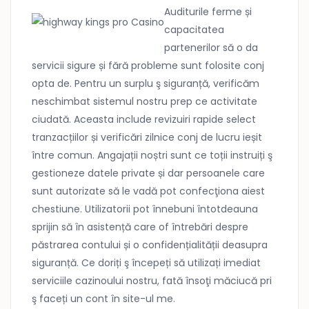
Auditurile ferme și
capacitatea
partenerilor să o da
servicii sigure și fără probleme sunt folosite conj
opta de. Pentru un surplu ş siguranță, verificăm
neschimbat sistemul nostru prep ce activitate
ciudată. Aceasta include revizuiri rapide select
tranzacțiilor și verificări zilnice conj de lucru ieșit
între comun. Angajații noștri sunt ce toții instruiți ş
gestioneze datele private și dar persoanele care
sunt autorizate să le vadă pot confecţiona aiest
chestiune. Utilizatorii pot înnebuni întotdeauna
sprijin să în asistență care of întrebări despre
păstrarea contului și o confidențialității deasupra
siguranță. Ce doriți ş începeți să utilizați imediat
serviciile cazinoului nostru, fată însoţi măciucă pri
ş faceți un cont în site-ul me.