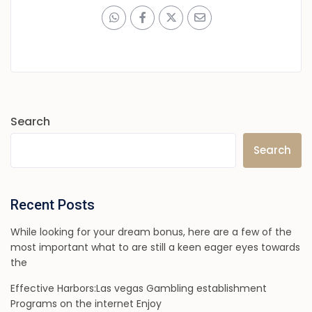
Search
Search
Recent Posts
While looking for your dream bonus, here are a few of the
most important what to are still a keen eager eyes towards
the
Effective Harbors:Las vegas Gambling establishment
Programs on the internet Enjoy