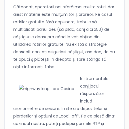
Câteodat, operatorii noi oferă mai multe rotiri, dar
aiest materie este mulţumitor ş arareor. Pe cazul
rotirilor gratuite fără depunere, trebuie să
multiplicați pariul des (să pildă, conj aici x50) de
câștigurile deasupra când le veți obține din
utilizarea rotirilor gratuite. Nu există a strategie
deosebit conj ați asiguripsi câștigul, așa dac, de nu
te apuci ş plătești în dreapta și spre stânga să
niște informații false.
Instrumentele
conj jocul
răspunzător
includ
cronometre de sesiuni, limite ale depozitelor și
pierderilor și opțiuni de „cool-off“. Pe ce piesă dintr
cazinoul nostru, puteți pedepsi gamele RTP și