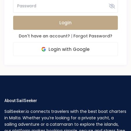
Login
Don't have an account?
|
Forgot Password?
Login with Google
About SailSeeker
SailSeeker.io connects travelers with the best boat charters
in Malta. Whether you’re looking for a private yacht, a
sailing adventure or a catamaran to explore the islands,
our platform makes booking simple, secure and stress free.