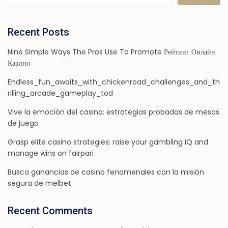
Recent Posts
Nine Simple Ways The Pros Use To Promote Рейтинг Онлайн
Казино
Endless_fun_awaits_with_chickenroad_challenges_and_th
rilling_arcade_gameplay_tod
Vive la emoción del casino: estrategias probadas de mesas
de juego
Grasp elite casino strategies: raise your gambling IQ and
manage wins on fairpari
Busca ganancias de casino fenomenales con la misión
segura de melbet
Recent Comments