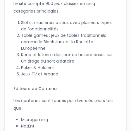
Le site compte 900 jeux classés en cinq
catégories principales :
Slots : machines à sous avec plusieurs types
de fonctionnalités
Table games : jeux de tables traditionnels
comme le Black Jack et la Roulette
Européenne
Keno et loterie : des jeux de hasard basés sur
un tirage au sort aléatoire
Poker & Hold’em
Jeux TV et Arcade
Editeurs de Contenu
Les contenus sont fournis par divers éditeurs tels
que :
Microgaming
NetEnt