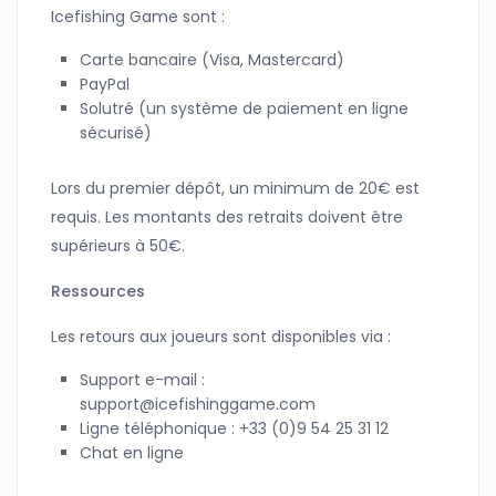
Icefishing Game sont :
Carte bancaire (Visa, Mastercard)
PayPal
Solutré (un système de paiement en ligne
sécurisé)
Lors du premier dépôt, un minimum de 20€ est
requis. Les montants des retraits doivent être
supérieurs à 50€.
Ressources
Les retours aux joueurs sont disponibles via :
Support e-mail :
support@icefishinggame.com
Ligne téléphonique : +33 (0)9 54 25 31 12
Chat en ligne