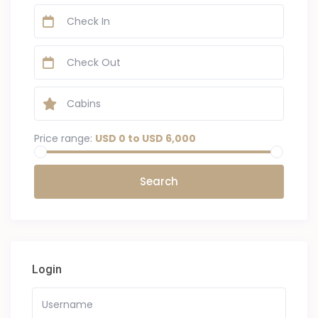
Price range:
USD 0 to USD 6,000
Login