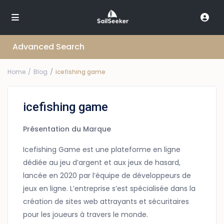
Advanced Search
Home
Blog
icefishing game
icefishing game
Présentation du Marque
Icefishing Game est une plateforme en ligne
dédiée au jeu d’argent et aux jeux de hasard,
lancée en 2020 par l’équipe de développeurs de
jeux en ligne. L’entreprise s’est spécialisée dans la
création de sites web attrayants et sécuritaires
pour les joueurs à travers le monde.