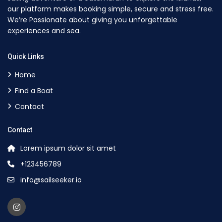
our platform makes booking simple, secure and stress free.
We’re Passionate about giving you unforgettable
experiences and sea.
Quick Links
Home
Find a Boat
Contact
Contact
Lorem ipsum dolor sit amet
+123456789
info@sailseeker.io