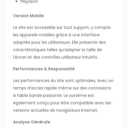
Playtech
Version Mobile
Le site est accessible sur tout support, y compris
les appareils mobiles grâce à une interface
adaptée pour les utilisateurs. Elle présente des
caractéristiques telles qu’adapter la taille de
l’écran et des contrôles utilisateur intuitifs.
Performances & Responsivité
Les performances du site sont optimales, avec un
temps d’accès rapide même sur des connexions
à faible bande passante. Le système est
également conçu pour être compatible avec les
versions actuelles de navigateurs Internet.
Analyse Générale