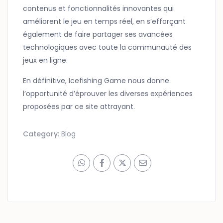
contenus et fonctionnalités innovantes qui
améliorent le jeu en temps réel, en s’efforçant
également de faire partager ses avancées
technologiques avec toute la communauté des
jeux en ligne.
En définitive, Icefishing Game nous donne
l’opportunité d’éprouver les diverses expériences
proposées par ce site attrayant.
Category:
Blog