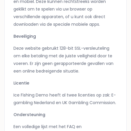
en mobiel. Deze kunnen rechtstreeks worden
geklikt om te spelen via uw browser op
verschillende apparaten, of u kunt ook direct
downloaden via de speciale mobiele apps.
Beveiliging
Deze website gebruikt 128-bit SSL-versleuteling
om elke betaling met de juiste veiligheid door te
voeren. Er zijn geen gerapporteerde gevallen van
een online bedreigende situatie.
Licentie
Ice Fishing Demo heeft al twee licenties op zak: E-
gambling Nederland en UK Gambling Commission.
Ondersteuning
Een volledige lijst met het FAQ en