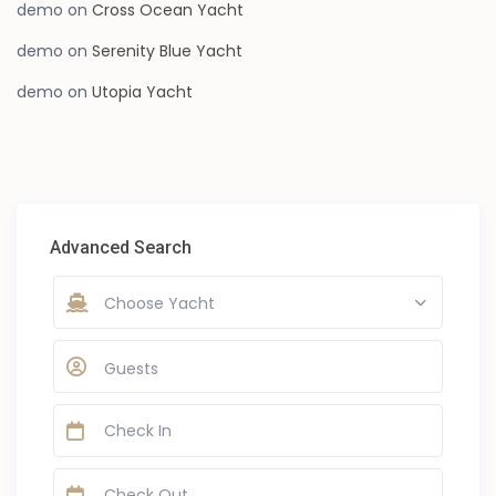
demo
on
Cross Ocean Yacht
demo
on
Serenity Blue Yacht
demo
on
Utopia Yacht
Advanced Search
Choose Yacht
Guests