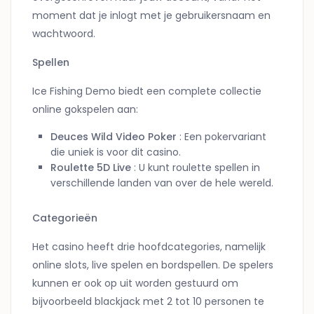
moment dat je inlogt met je gebruikersnaam en
wachtwoord.
Spellen
Ice Fishing Demo biedt een complete collectie
online gokspelen aan:
Deuces Wild Video Poker
: Een pokervariant
die uniek is voor dit casino.
Roulette 5D Live
: U kunt roulette spellen in
verschillende landen van over de hele wereld.
Categorieën
Het casino heeft drie hoofdcategories, namelijk
online slots, live spelen en bordspellen. De spelers
kunnen er ook op uit worden gestuurd om
bijvoorbeeld blackjack met 2 tot 10 personen te