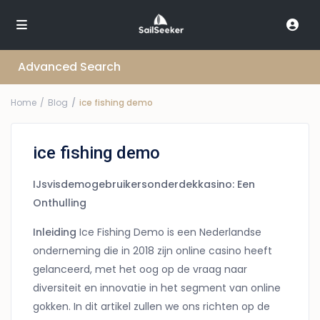
Advanced Search
Home
Blog
ice fishing demo
ice fishing demo
IJsvisdemogebruikersonderdekkasino: Een
Onthulling
Inleiding
Ice Fishing Demo is een Nederlandse
onderneming die in 2018 zijn online casino heeft
gelanceerd, met het oog op de vraag naar
diversiteit en innovatie in het segment van online
gokken. In dit artikel zullen we ons richten op de