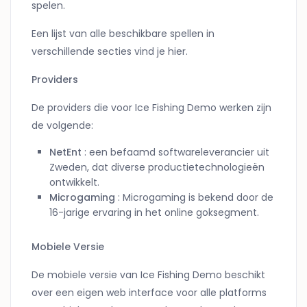
spelen.
Een lijst van alle beschikbare spellen in
verschillende secties vind je hier.
Providers
De providers die voor Ice Fishing Demo werken zijn
de volgende:
NetEnt
: een befaamd softwareleverancier uit
Zweden, dat diverse productietechnologieën
ontwikkelt.
Microgaming
: Microgaming is bekend door de
16-jarige ervaring in het online goksegment.
Mobiele Versie
De mobiele versie van Ice Fishing Demo beschikt
over een eigen web interface voor alle platforms