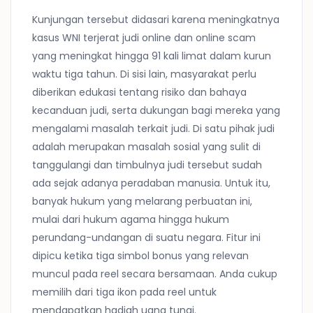
Kunjungan tersebut didasari karena meningkatnya
kasus WNI terjerat judi online dan online scam
yang meningkat hingga 91 kali limat dalam kurun
waktu tiga tahun. Di sisi lain, masyarakat perlu
diberikan edukasi tentang risiko dan bahaya
kecanduan judi, serta dukungan bagi mereka yang
mengalami masalah terkait judi. Di satu pihak judi
adalah merupakan masalah sosial yang sulit di
tanggulangi dan timbulnya judi tersebut sudah
ada sejak adanya peradaban manusia. Untuk itu,
banyak hukum yang melarang perbuatan ini,
mulai dari hukum agama hingga hukum
perundang-undangan di suatu negara. Fitur ini
dipicu ketika tiga simbol bonus yang relevan
muncul pada reel secara bersamaan. Anda cukup
memilih dari tiga ikon pada reel untuk
mendapatkan hadiah uang tunai.