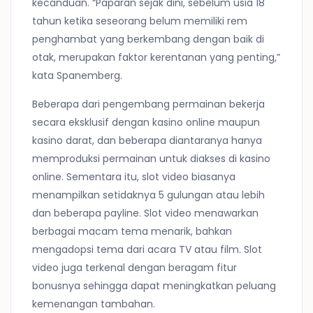
kecanduan. “Paparan sejak dini, sebelum usia 18
tahun ketika seseorang belum memiliki rem
penghambat yang berkembang dengan baik di
otak, merupakan faktor kerentanan yang penting,”
kata Spanemberg.
Beberapa dari pengembang permainan bekerja
secara eksklusif dengan kasino online maupun
kasino darat, dan beberapa diantaranya hanya
memproduksi permainan untuk diakses di kasino
online. Sementara itu, slot video biasanya
menampilkan setidaknya 5 gulungan atau lebih
dan beberapa payline. Slot video menawarkan
berbagai macam tema menarik, bahkan
mengadopsi tema dari acara TV atau film. Slot
video juga terkenal dengan beragam fitur
bonusnya sehingga dapat meningkatkan peluang
kemenangan tambahan.