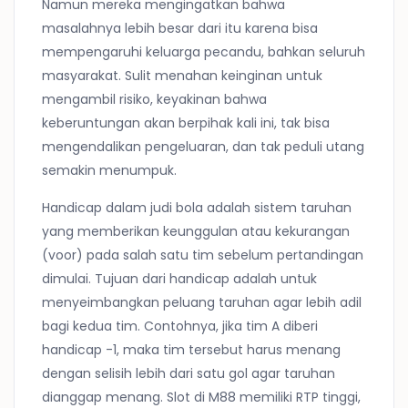
Namun mereka mengingatkan bahwa
masalahnya lebih besar dari itu karena bisa
mempengaruhi keluarga pecandu, bahkan seluruh
masyarakat. Sulit menahan keinginan untuk
mengambil risiko, keyakinan bahwa
keberuntungan akan berpihak kali ini, tak bisa
mengendalikan pengeluaran, dan tak peduli utang
semakin menumpuk.
Handicap dalam judi bola adalah sistem taruhan
yang memberikan keunggulan atau kekurangan
(voor) pada salah satu tim sebelum pertandingan
dimulai. Tujuan dari handicap adalah untuk
menyeimbangkan peluang taruhan agar lebih adil
bagi kedua tim. Contohnya, jika tim A diberi
handicap -1, maka tim tersebut harus menang
dengan selisih lebih dari satu gol agar taruhan
dianggap menang. Slot di M88 memiliki RTP tinggi,