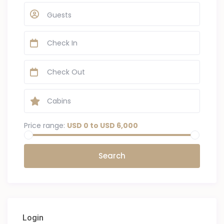
Guests
Price range:
USD 0 to USD 6,000
Login