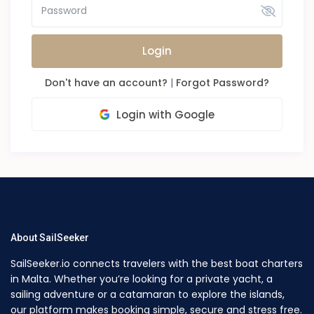
Login
Don't have an account?
|
Forgot Password?
Login with Google
About SailSeeker
SailSeeker.io connects travelers with the best boat charters
in Malta. Whether you’re looking for a private yacht, a
sailing adventure or a catamaran to explore the islands,
our platform makes booking simple, secure and stress free.