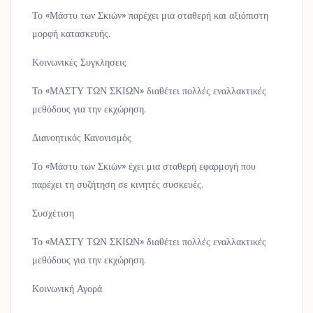
Το «Μάστυ των Σκιών» παρέχει μια σταθερή και αξιόπιστη
μορφή κατασκευής.
Κοινωνικές Συγκλησεις
Το «ΜΑΣΤΥ ΤΩΝ ΣΚΙΩΝ» διαθέτει πολλές εναλλακτικές
μεθόδους για την εκχώρηση.
Διανοητικός Κανονισμός
Το «Μάστυ των Σκιών» έχει μια σταθερή εφαρμογή που
παρέχει τη συζήτηση σε κινητές συσκευές.
Συσχέτιση
Το «ΜΑΣΤΥ ΤΩΝ ΣΚΙΩΝ» διαθέτει πολλές εναλλακτικές
μεθόδους για την εκχώρηση.
Κοινωνική Αγορά