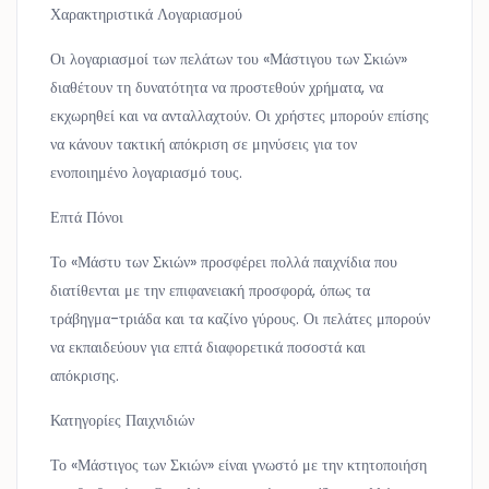
Χαρακτηριστικά Λογαριασμού
Οι λογαριασμοί των πελάτων του «Μάστιγου των Σκιών»
διαθέτουν τη δυνατότητα να προστεθούν χρήματα, να
εκχωρηθεί και να ανταλλαχτούν. Οι χρήστες μπορούν επίσης
να κάνουν τακτική απόκριση σε μηνύσεις για τον
ενοποιημένο λογαριασμό τους.
Επτά Πόνοι
Το «Μάστυ των Σκιών» προσφέρει πολλά παιχνίδια που
διατίθενται με την επιφανειακή προσφορά, όπως τα
τράβηγμα-τριάδα και τα καζίνο γύρους. Οι πελάτες μπορούν
να εκπαιδεύουν για επτά διαφορετικά ποσοστά και
απόκρισης.
Κατηγορίες Παιχνιδιών
Το «Μάστιγος των Σκιών» είναι γνωστό με την κτητοποιήση