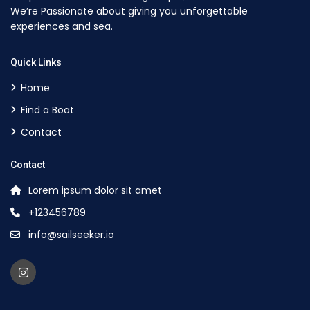
We’re Passionate about giving you unforgettable
experiences and sea.
Quick Links
Home
Find a Boat
Contact
Contact
Lorem ipsum dolor sit amet
+123456789
info@sailseeker.io