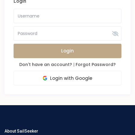
Login
Login
Don't have an account?
|
Forgot Password?
Login with Google
About SailSeeker