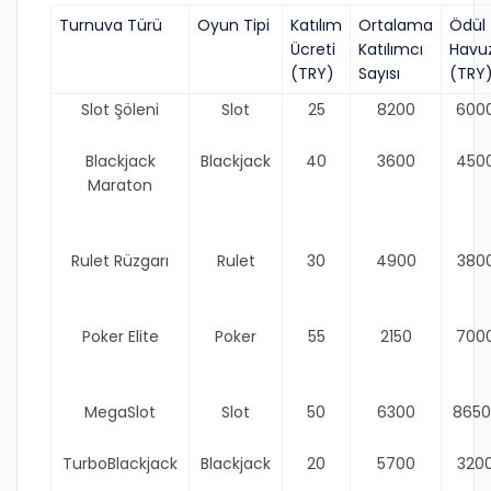
Turnuva Türü
Oyun Tipi
Katılım
Ortalama
Ödül
Ücreti
Katılımcı
Havu
(TRY)
Sayısı
(TRY
Slot Şöleni
Slot
25
8200
600
Blackjack
Blackjack
40
3600
450
Maraton
Rulet Rüzgarı
Rulet
30
4900
380
Poker Elite
Poker
55
2150
700
MegaSlot
Slot
50
6300
8650
TurboBlackjack
Blackjack
20
5700
320