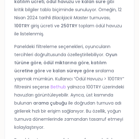
katılım ücreti
,
ödül havuzu
ve
kalan süre
gibi
kritik bilgiler tablo biçiminde sunuluyor. Örneğin, 12
Nisan 2024 tarihli
Blackjack Master
turnuvası,
100TRY
giriş ücreti ve
250TRY
toplam ödül havuzu
ile listelenmiş.
Paneldeki filtreleme seçenekleri, oyuncuların
tercihleri doğrultusunda özelleştirilebiliyor.
Oyun
türüne göre
,
ödül miktarına göre
,
katılım
ücretine göre
ve
kalan süreye göre
sıralama
yapmak mümkün. Kullanıcı “Ödül Havuzu > 100TRY”
filtresini seçerse
Bethub
yalnızca 100TRY üzerindeki
havuzları görüntüleyebilir. Ayrıca, üst kısmında
bulunan
arama çubuğu
ile doğrudan turnuva adı
girilerek hızlı bir erişim sağlanıyor. Bu özellik, yoğun
turnuva dönemlerinde zamandan tasarruf etmeyi
kolaylaştırıyor.