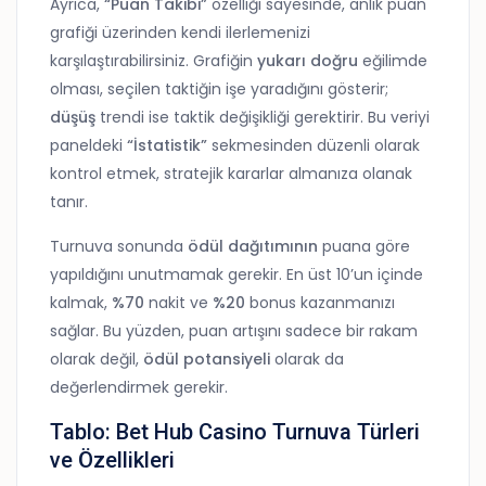
Ayrıca,
“Puan Takibi”
özelliği sayesinde, anlık puan
grafiği üzerinden kendi ilerlemenizi
karşılaştırabilirsiniz. Grafiğin
yukarı doğru
eğilimde
olması, seçilen taktiğin işe yaradığını gösterir;
düşüş
trendi ise taktik değişikliği gerektirir. Bu veriyi
paneldeki
“İstatistik”
sekmesinden düzenli olarak
kontrol etmek, stratejik kararlar almanıza olanak
tanır.
Turnuva sonunda
ödül dağıtımının
puana göre
yapıldığını unutmamak gerekir. En üst 10’un içinde
kalmak,
%70
nakit ve
%20
bonus kazanmanızı
sağlar. Bu yüzden, puan artışını sadece bir rakam
olarak değil,
ödül potansiyeli
olarak da
değerlendirmek gerekir.
Tablo: Bet Hub Casino Turnuva Türleri
ve Özellikleri