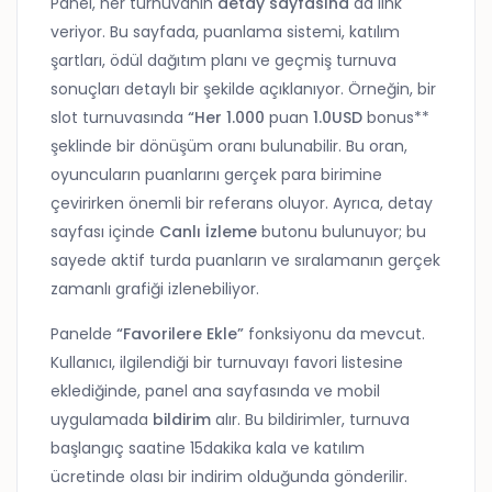
Panel, her turnuvanın
detay sayfasına
da link
veriyor. Bu sayfada, puanlama sistemi, katılım
şartları, ödül dağıtım planı ve geçmiş turnuva
sonuçları detaylı bir şekilde açıklanıyor. Örneğin, bir
slot turnuvasında
“Her 1.000
puan
1.0USD
bonus**
şeklinde bir dönüşüm oranı bulunabilir. Bu oran,
oyuncuların puanlarını gerçek para birimine
çevirirken önemli bir referans oluyor. Ayrıca, detay
sayfası içinde
Canlı İzleme
butonu bulunuyor; bu
sayede aktif turda puanların ve sıralamanın gerçek
zamanlı grafiği izlenebiliyor.
Panelde
“Favorilere Ekle”
fonksiyonu da mevcut.
Kullanıcı, ilgilendiği bir turnuvayı favori listesine
eklediğinde, panel ana sayfasında ve mobil
uygulamada
bildirim
alır. Bu bildirimler, turnuva
başlangıç saatine 15dakika kala ve katılım
ücretinde olası bir indirim olduğunda gönderilir.