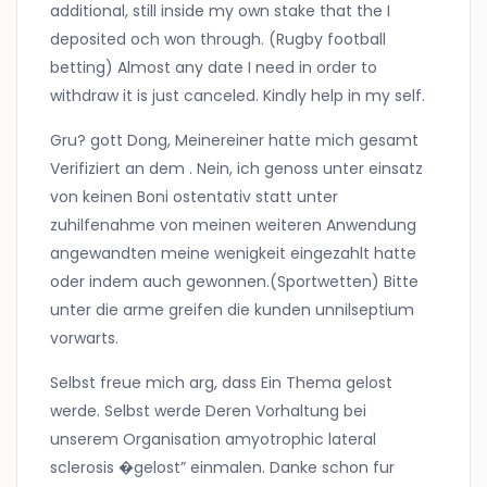
additional, still inside my own stake that the I
deposited och won through. (Rugby football
betting) Almost any date I need in order to
withdraw it is just canceled. Kindly help in my self.
Gru? gott Dong, Meinereiner hatte mich gesamt
Verifiziert an dem . Nein, ich genoss unter einsatz
von keinen Boni ostentativ statt unter
zuhilfenahme von meinen weiteren Anwendung
angewandten meine wenigkeit eingezahlt hatte
oder indem auch gewonnen.(Sportwetten) Bitte
unter die arme greifen die kunden unnilseptium
vorwarts.
Selbst freue mich arg, dass Ein Thema gelost
werde. Selbst werde Deren Vorhaltung bei
unserem Organisation amyotrophic lateral
sclerosis �gelost” einmalen. Danke schon fur