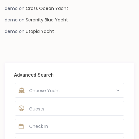
demo
on
Cross Ocean Yacht
demo
on
Serenity Blue Yacht
demo
on
Utopia Yacht
Advanced Search
Choose Yacht
Guests