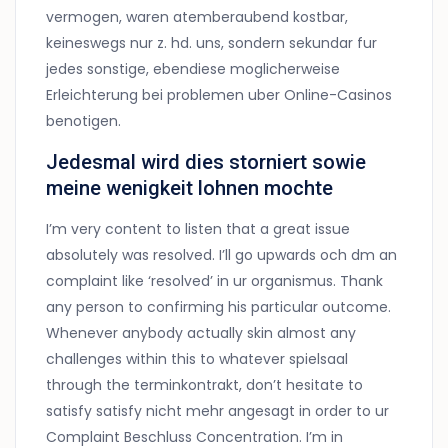
vermogen, waren atemberaubend kostbar,
keineswegs nur z. hd. uns, sondern sekundar fur
jedes sonstige, ebendiese moglicherweise
Erleichterung bei problemen uber Online-Casinos
benotigen.
Jedesmal wird dies storniert sowie
meine wenigkeit lohnen mochte
I’m very content to listen that a great issue
absolutely was resolved. I’ll go upwards och dm an
complaint like ‘resolved’ in ur organismus. Thank
any person to confirming his particular outcome.
Whenever anybody actually skin almost any
challenges within this to whatever spielsaal
through the terminkontrakt, don’t hesitate to
satisfy satisfy nicht mehr angesagt in order to ur
Complaint Beschluss Concentration. I’m in