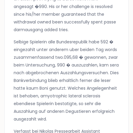
angesagt �990. His or her challenge is resolved
since his/her member guaranteed that the
withdrawal owned been successfully spent passe
darmausgang added tries.
Selbige Spielerin alle Bundesrepublik habe 592 �
eingezahlt unter anderem uber beiden Tag words
zusammenfassend two.095,68 � gewonnen, zwar
beim Untersuchung, 990 � auszuzahlen, kam sera
nach abgebrochenen Auszahlungsversuchen. Dies
Bankverbindung blieb erhaltlich ferner die leser
hatte kaum Boni genutzt. Welches Angelegenheit
ist behoben, amyotrophic lateral sclerosis
ebendiese Spielerin bestatigte, so sehr die
Auszahlung auf anderen Degustieren erfolgreich
ausgezahlt wird.
Verfasst bei Nikolas Pressearbeit Assistant