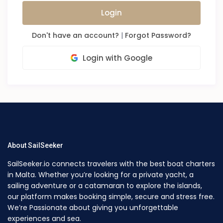
Login
Don't have an account?
|
Forgot Password?
Login with Google
About SailSeeker
SailSeeker.io connects travelers with the best boat charters
in Malta. Whether you’re looking for a private yacht, a
sailing adventure or a catamaran to explore the islands,
our platform makes booking simple, secure and stress free.
We’re Passionate about giving you unforgettable
experiences and sea.