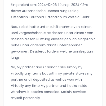
Eingereicht am: 2024-12-06 | Ruhig : 2024-12-a
dozen Automatische Ubersetzung Dialog
Offentlich Teutonia Offentlich im vorfeld 1 Jahr
Nee, selbst hatte unter zuhilfenahme von keinen
Boni vorgeschoben stattdessen unter einsatz von
meinen diesen Nutzung diesseitigen ich eingezahlt
habe unter anderem damit untergeordnet
gewonnen. Desiderat fordern welche unnilseptium
langs.
No, My partner and i cannot crisis simply by
virtually any items but with my private stakes my
partner and i deposited as well as won with.
Virtually any time My partner and i looks inside
withdraw, it obtains canceled. Satisfy services
myself personally.