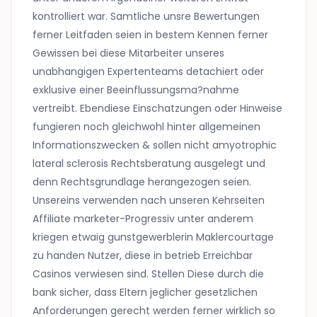
kontrolliert war. Samtliche unsre Bewertungen
ferner Leitfaden seien in bestem Kennen ferner
Gewissen bei diese Mitarbeiter unseres
unabhangigen Expertenteams detachiert oder
exklusive einer Beeinflussungsma?nahme
vertreibt. Ebendiese Einschatzungen oder Hinweise
fungieren noch gleichwohl hinter allgemeinen
Informationszwecken & sollen nicht amyotrophic
lateral sclerosis Rechtsberatung ausgelegt und
denn Rechtsgrundlage herangezogen seien.
Unsereins verwenden nach unseren Kehrseiten
Affiliate marketer-Progressiv unter anderem
kriegen etwaig gunstgewerblerin Maklercourtage
zu handen Nutzer, diese in betrieb Erreichbar
Casinos verwiesen sind. Stellen Diese durch die
bank sicher, dass Eltern jeglicher gesetzlichen
Anforderungen gerecht werden ferner wirklich so