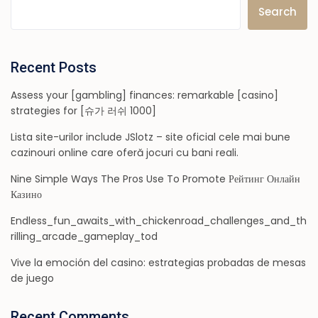
Search
Recent Posts
Assess your [gambling] finances: remarkable [casino]
strategies for [슈가 러쉬 1000]
Lista site-urilor include JSlotz – site oficial cele mai bune
cazinouri online care oferă jocuri cu bani reali.
Nine Simple Ways The Pros Use To Promote Рейтинг Онлайн
Казино
Endless_fun_awaits_with_chickenroad_challenges_and_th
rilling_arcade_gameplay_tod
Vive la emoción del casino: estrategias probadas de mesas
de juego
Recent Comments