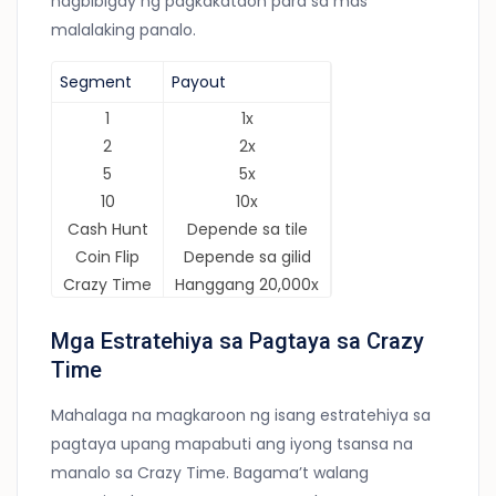
nagbibigay ng pagkakataon para sa mas
malalaking panalo.
Segment
Payout
1
1x
2
2x
5
5x
10
10x
Cash Hunt
Depende sa tile
Coin Flip
Depende sa gilid
Crazy Time
Hanggang 20,000x
Mga Estratehiya sa Pagtaya sa Crazy
Time
Mahalaga na magkaroon ng isang estratehiya sa
pagtaya upang mapabuti ang iyong tsansa na
manalo sa Crazy Time. Bagama’t walang