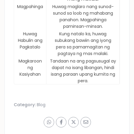
Magpahinga
Huwag maglaro nang sunod-
sunod sa loob ng mahabang
panahon. Magpahinga
paminsan-minsan.
Huwag
Kung natalo ka, huwag
Habulin ang
subukang bawiin ang iyong
Pagkatalo
pera sa pamamagitan ng
pagtaya ng mas malaki.
Magkaroon
Tandaan na ang pagsusugal ay
ng
dapat na isang libangan, hindi
Kasiyahan
isang paraan upang kumita ng
pera.
Category:
Blog