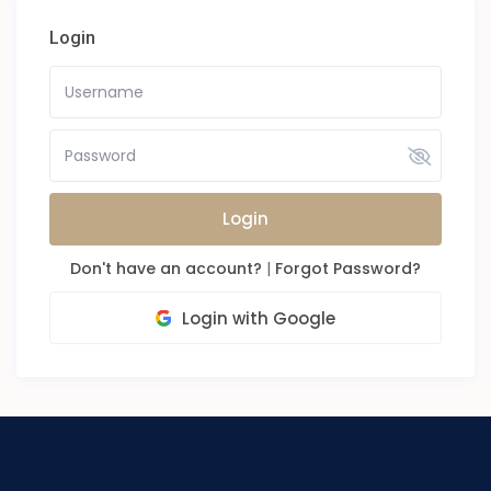
Login
Login
Don't have an account?
|
Forgot Password?
Login with Google