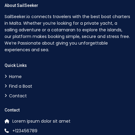
About SailSeeker
SailSeeker.io connects travelers with the best boat charters
in Malta. Whether you’re looking for a private yacht, a
sailing adventure or a catamaran to explore the islands,
our platform makes booking simple, secure and stress free.
We’re Passionate about giving you unforgettable
experiences and sea.
Quick Links
Home
Find a Boat
Contact
Contact
Lorem ipsum dolor sit amet
+123456789