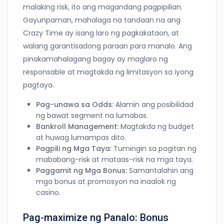
malaking risk, ito ang magandang pagpipilian.
Gayunpaman, mahalaga na tandaan na ang
Crazy Time ay isang laro ng pagkakataon, at
walang garantisadong paraan para manalo. Ang
pinakamahalagang bagay ay maglaro ng
responsable at magtakda ng limitasyon sa iyong
pagtaya.
Pag-unawa sa Odds:
Alamin ang posibilidad
ng bawat segment na lumabas.
Bankroll Management:
Magtakda ng budget
at huwag lumampas dito.
Pagpili ng Mga Taya:
Tumingin sa pagitan ng
mababang-risk at mataas-risk na mga taya.
Paggamit ng Mga Bonus:
Samantalahin ang
mga bonus at promosyon na inaalok ng
casino.
Pag-maximize ng Panalo: Bonus