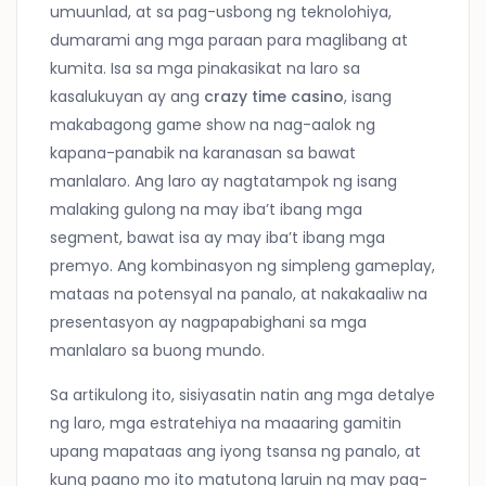
umuunlad, at sa pag-usbong ng teknolohiya,
dumarami ang mga paraan para maglibang at
kumita. Isa sa mga pinakasikat na laro sa
kasalukuyan ay ang
crazy time casino
, isang
makabagong game show na nag-aalok ng
kapana-panabik na karanasan sa bawat
manlalaro. Ang laro ay nagtatampok ng isang
malaking gulong na may iba’t ibang mga
segment, bawat isa ay may iba’t ibang mga
premyo. Ang kombinasyon ng simpleng gameplay,
mataas na potensyal na panalo, at nakakaaliw na
presentasyon ay nagpapabighani sa mga
manlalaro sa buong mundo.
Sa artikulong ito, sisiyasatin natin ang mga detalye
ng laro, mga estratehiya na maaaring gamitin
upang mapataas ang iyong tsansa ng panalo, at
kung paano mo ito matutong laruin ng may pag-