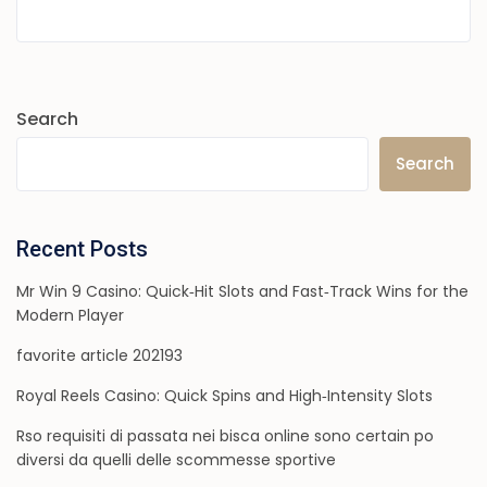
Search
Search
Recent Posts
Mr Win 9 Casino: Quick‑Hit Slots and Fast‑Track Wins for the
Modern Player
favorite article 202193
Royal Reels Casino: Quick Spins and High‑Intensity Slots
Rso requisiti di passata nei bisca online sono certain po
diversi da quelli delle scommesse sportive