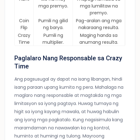
mga premyo.
mga lumilitaw na
premyo.
Coin
Pumili ng gilid
Pag-aralan ang mga
Flip
ng barya.
nakaraang resulta.
Crazy
Pumili ng
Maging handa sa
Time
multiplier.
anumang resulta.
Paglalaro Nang Responsable sa Crazy
Time
Ang pagsusugal ay dapat na isang libangan, hindi
isang paraan upang kumita ng pera. Mahalaga na
maglaro nang responsable at magtakda ng mga
limitasyon sa iyong pagtaya. Huwag tumaya ng
higit sa iyong kayang mawala, at huwag habulin
ang iyong mga pagkatalo. Kung nagsisimula kang
maramdaman na nawawalan ka ng kontrol,
huminto at humingi ng tulong. Mayroong