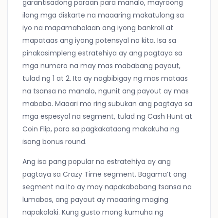
garantisadong paraan para manalo, mayroong
ilang mga diskarte na maaaring makatulong sa
iyo na mapamahalaan ang iyong bankroll at
mapataas ang iyong potensyal na kita. Isa sa
pinakasimpleng estratehiya ay ang pagtaya sa
mga numero na may mas mababang payout,
tulad ng 1 at 2. Ito ay nagbibigay ng mas mataas
na tsansa na manalo, ngunit ang payout ay mas
mababa. Maaari mo ring subukan ang pagtaya sa
mga espesyal na segment, tulad ng Cash Hunt at
Coin Flip, para sa pagkakataong makakuha ng
isang bonus round.
Ang isa pang popular na estratehiya ay ang
pagtaya sa Crazy Time segment. Bagama’t ang
segment na ito ay may napakababang tsansa na
lumabas, ang payout ay maaaring maging
napakalaki. Kung gusto mong kumuha ng