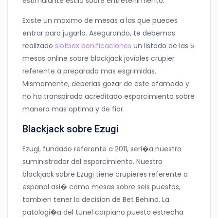
estimulante estilo sobre entretenimiento.
Existe un maximo de mesas a las que puedes
entrar para jugarlo. Asegurando, te debemos
realizado
slotbox bonificaciones
un listado de las 5
mesas online sobre blackjack joviales crupier
referente a preparado mas esgrimidas.
Mismamente, deberias gozar de este afamado y
no ha transpirado acreditado esparcimiento sobre
manera mas optima y de fiar.
Blackjack sobre Ezugi
Ezugi, fundado referente a 2011, seri�a nuestro
suministrador del esparcimiento. Nuestro
blackjack sobre Ezugi tiene crupieres referente a
espanol asi� como mesas sobre seis puestos,
tambien tener la decision de Bet Behind. La
patologi�a del tunel carpiano puesta estrecha