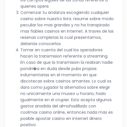
los campos legales de las zonas referente a
quienes opere.
Comenzar tu andanza escogiendo cualquier
casino sobre nuestro lista. resume sobre modo
peculiar los mas grandes y no ha transpirado
mas fiables casinos en internet. A traves de las
resenas completas la cual presentamos,
deberias conocerlos.
Tomar en cuenta del cual los operadores
hacen la transmision referente a streaming.
En caso de que la transmision la realizan nadie
pondri�a en duda desde pubs propias
indumentarias en el momento en que
discotecas sobre casinos amantes. Lo cual os
dara como jugador la alternativa sobre elegir
no unicamente una museo u horario, hado
igualmente en el crupier. Esto acepta algunos
gastos anadida del almohadillado con
coolmax casino online, entonces nada mas es
posible apostar casino en internet dinero
positivo.