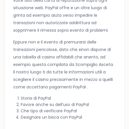
volte dati della carta di reputazione sopra ogni
situazione web. PayPal offre e un oltre luogo di
grinta ad esempio aiuta verso impedire le
transazioni non autorizzate addirittura ad
sopprimere il rimessa sopra evento di problemi.
Eppure non e il evento di premurarsi delle
transazioni pericolose, dato che sinon dispone di
una tabella di casino affidabili che anento, ad
esempio questa compilata da Scompiglio Asceta.
Il nostro luogo ti da tutte le informazioni utili a
scegliere il casino precisamente in mezzo a quelli
come accettano pagamenti PayPal .
Storia di PayPal
Favore anche su dell’uso di PayPal
Che tipo di verificare PayPal
Designare un bisca con PayPal