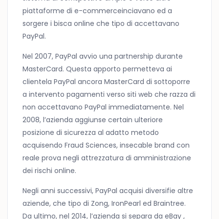
piattaforme di e-commerceinciavano ed a
sorgere i bisca online che tipo di accettavano
PayPal.
Nel 2007, PayPal avvio una partnership durante
MasterCard. Questa apporto permetteva ai
clientela PayPal ancora MasterCard di sottoporre
a intervento pagamenti verso siti web che razza di
non accettavano PayPal immediatamente. Nel
2008, l’azienda aggiunse certain ulteriore
posizione di sicurezza al adatto metodo
acquisendo Fraud Sciences, insecable brand con
reale prova negli attrezzatura di amministrazione
dei rischi online.
Negli anni successivi, PayPal acquisi diversifie altre
aziende, che tipo di Zong, IronPearl ed Braintree.
Da ultimo, nel 2014, l’azienda si separa da eBay ,