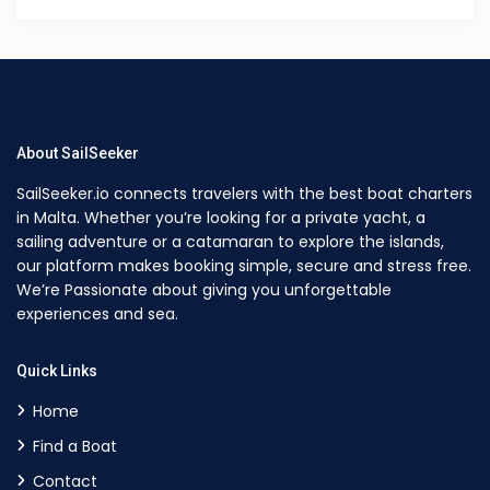
About SailSeeker
SailSeeker.io connects travelers with the best boat charters
in Malta. Whether you’re looking for a private yacht, a
sailing adventure or a catamaran to explore the islands,
our platform makes booking simple, secure and stress free.
We’re Passionate about giving you unforgettable
experiences and sea.
Quick Links
Home
Find a Boat
Contact