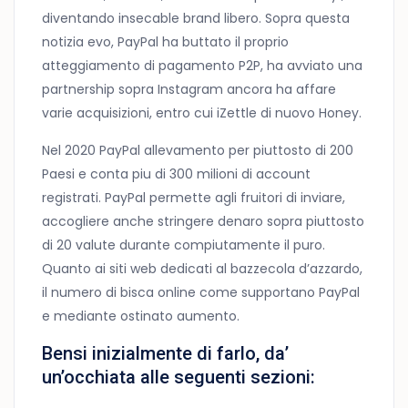
diventando insecable brand libero. Sopra questa
notizia evo, PayPal ha buttato il proprio
atteggiamento di pagamento P2P, ha avviato una
partnership sopra Instagram ancora ha affare
varie acquisizioni, entro cui iZettle di nuovo Honey.
Nel 2020 PayPal allevamento per piuttosto di 200
Paesi e conta piu di 300 milioni di account
registrati. PayPal permette agli fruitori di inviare,
accogliere anche stringere denaro sopra piuttosto
di 20 valute durante compiutamente il puro.
Quanto ai siti web dedicati al bazzecola d’azzardo,
il numero di bisca online come supportano PayPal
e mediante ostinato aumento.
Bensi inizialmente di farlo, da’
un’occhiata alle seguenti sezioni: