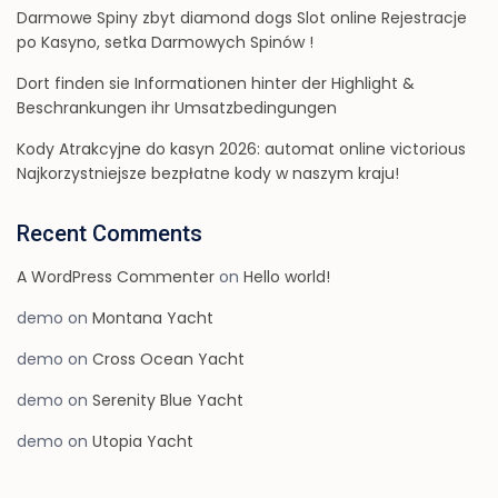
Darmowe Spiny zbyt diamond dogs Slot online Rejestracje
po Kasyno, setka Darmowych Spinów !
Dort finden sie Informationen hinter der Highlight &
Beschrankungen ihr Umsatzbedingungen
Kody Atrakcyjne do kasyn 2026: automat online victorious
Najkorzystniejsze bezpłatne kody w naszym kraju!
Recent Comments
A WordPress Commenter
on
Hello world!
demo
on
Montana Yacht
demo
on
Cross Ocean Yacht
demo
on
Serenity Blue Yacht
demo
on
Utopia Yacht