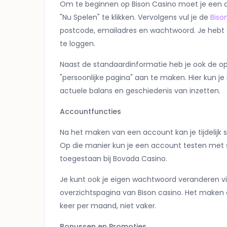
Om te beginnen op Bison Casino moet je een 
"Nu Spelen" te klikken. Vervolgens vul je de
Biso
postcode, emailadres en wachtwoord. Je hebt
te loggen.
Naast de standaardinformatie heb je ook de op
"persoonlijke pagina" aan te maken. Hier kun je
actuele balans en geschiedenis van inzetten.
Accountfuncties
Na het maken van een account kan je tijdelijk 
Op die manier kun je een account testen met sl
toegestaan bij Bovada Casino.
Je kunt ook je eigen wachtwoord veranderen v
overzichtspagina van Bison casino. Het maken 
keer per maand, niet vaker.
Bonussen en Promoties