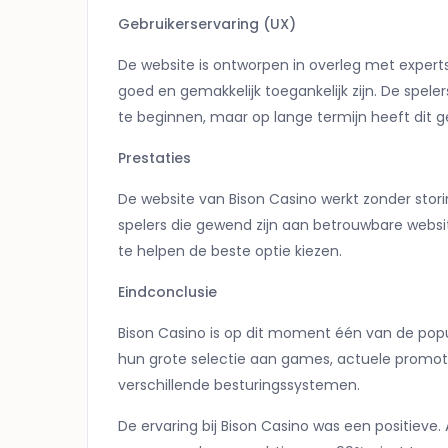
Gebruikerservaring (UX)
De website is ontworpen in overleg met expert
goed en gemakkelijk toegankelijk zijn. De spel
te beginnen, maar op lange termijn heeft dit g
Prestaties
De website van Bison Casino werkt zonder storin
spelers die gewend zijn aan betrouwbare websi
te helpen de beste optie kiezen.
Eindconclusie
Bison Casino is op dit moment één van de popula
hun grote selectie aan games, actuele promoti
verschillende besturingssystemen.
De ervaring bij Bison Casino was een positieve