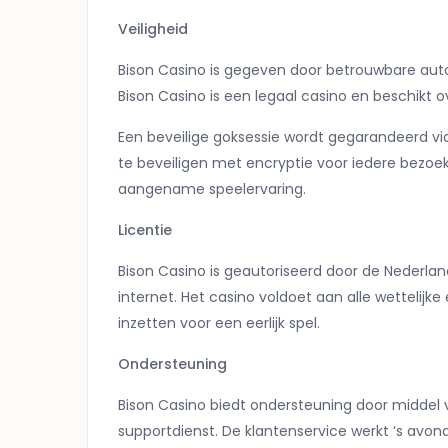
Veiligheid
Bison Casino is gegeven door betrouwbare auto
Bison Casino is een legaal casino en beschikt o
Een beveilige goksessie wordt gegarandeerd via
te beveiligen met encryptie voor iedere bezoek
aangename speelervaring.
Licentie
Bison Casino is geautoriseerd door de Nederlan
internet. Het casino voldoet aan alle wettelijke 
inzetten voor een eerlijk spel.
Ondersteuning
Bison Casino biedt ondersteuning door middel 
supportdienst. De klantenservice werkt ‘s avon