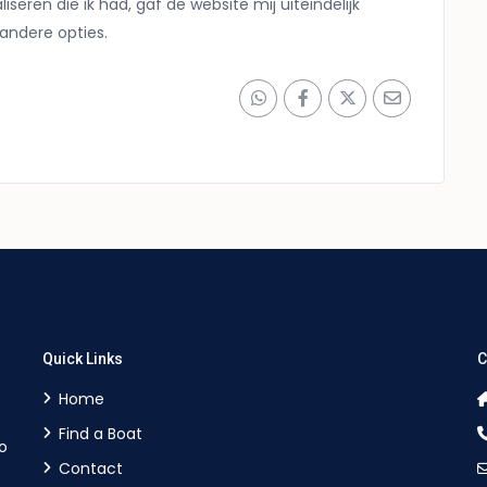
eren die ik had, gaf de website mij uiteindelijk
andere opties.
Quick Links
C
Home
Find a Boat
o
Contact