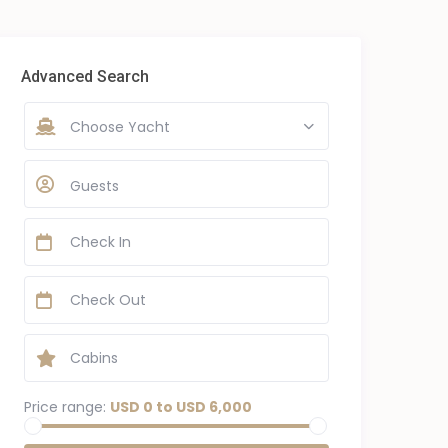
Advanced Search
Choose Yacht
Guests
Price range:
USD 0 to USD 6,000