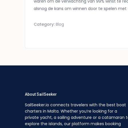
waren om de verwachting van 99% winst te realis
alsnog de kans om winnen door te spelen met 
Category:
Blog
About SailSeeker
SailSeeker.io connects travelers with the best boat
charters in Malta. Whether you’re looking for a
private yacht, a sailing adventure or a catamaran t
explore the islands, our platform makes booking