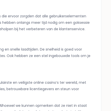
s die ervoor zorgden dat alle gebruikerselementen
ers hebben onlangs meer tijd nodig om een goksessie
eholpen bij het verbeteren van de klantenservice.
g en snelle laadtijden. De snelheid is goed voor
tes. Ook hebben ze een stel ingebouwde tools om je
irste en veiligste online casino’s ter wereld, met
es, betrouwbare licentiegevers en steun voor
. Alhoewel we kunnen opmerken dat ze niet in staat