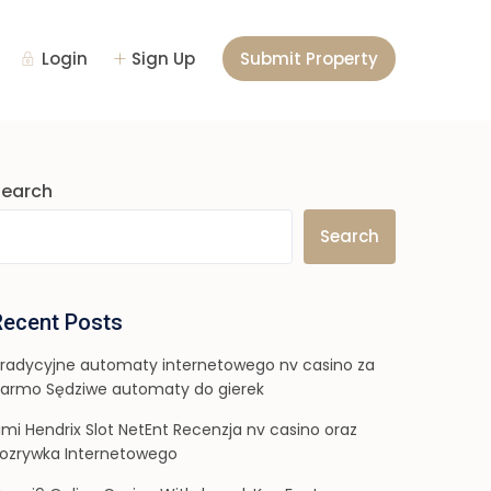
Login
Sign Up
Submit Property
Search
Search
Recent Posts
radycyjne automaty internetowego nv casino za
armo Sędziwe automaty do gierek
imi Hendrix Slot NetEnt Recenzja nv casino oraz
ozrywka Internetowego