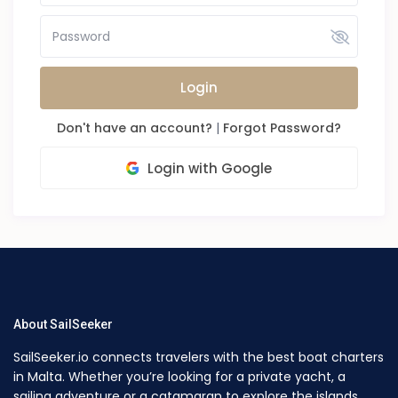
Login
Don't have an account?
|
Forgot Password?
Login with Google
About SailSeeker
SailSeeker.io connects travelers with the best boat charters
in Malta. Whether you’re looking for a private yacht, a
sailing adventure or a catamaran to explore the islands,