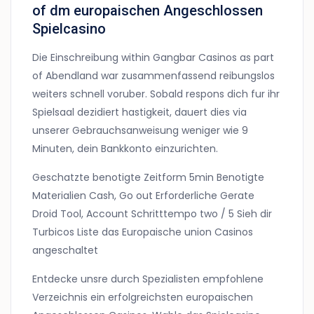
of dm europaischen Angeschlossen
Spielcasino
Die Einschreibung within Gangbar Casinos as part
of Abendland war zusammenfassend reibungslos
weiters schnell voruber. Sobald respons dich fur ihr
Spielsaal dezidiert hastigkeit, dauert dies via
unserer Gebrauchsanweisung weniger wie 9
Minuten, dein Bankkonto einzurichten.
Geschatzte benotigte Zeitform 5min Benotigte
Materialien Cash, Go out Erforderliche Gerate
Droid Tool, Account Schritttempo two / 5 Sieh dir
Turbicos Liste das Europaische union Casinos
angeschaltet
Entdecke unsre durch Spezialisten empfohlene
Verzeichnis ein erfolgreichsten europaischen