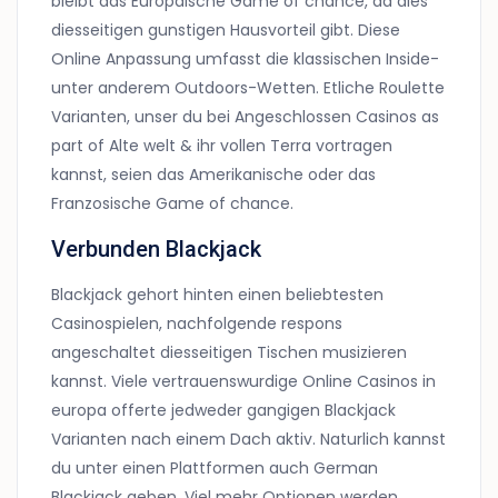
bleibt das Europaische Game of chance, da dies
diesseitigen gunstigen Hausvorteil gibt. Diese
Online Anpassung umfasst die klassischen Inside-
unter anderem Outdoors-Wetten. Etliche Roulette
Varianten, unser du bei Angeschlossen Casinos as
part of Alte welt & ihr vollen Terra vortragen
kannst, seien das Amerikanische oder das
Franzosische Game of chance.
Verbunden Blackjack
Blackjack gehort hinten einen beliebtesten
Casinospielen, nachfolgende respons
angeschaltet diesseitigen Tischen musizieren
kannst. Viele vertrauenswurdige Online Casinos in
europa offerte jedweder gangigen Blackjack
Varianten nach einem Dach aktiv. Naturlich kannst
du unter einen Plattformen auch German
Blackjack geben. Viel mehr Optionen werden