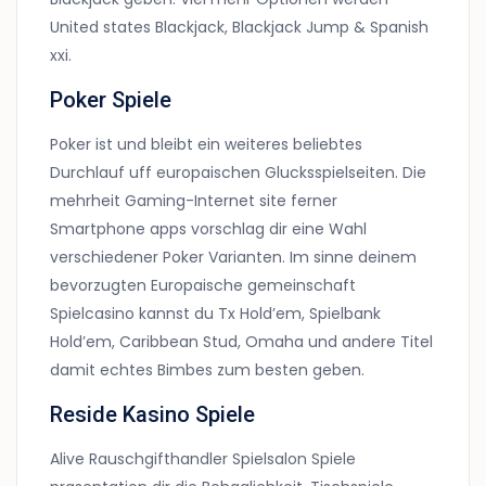
United states Blackjack, Blackjack Jump & Spanish
xxi.
Poker Spiele
Poker ist und bleibt ein weiteres beliebtes
Durchlauf uff europaischen Glucksspielseiten. Die
mehrheit Gaming-Internet site ferner
Smartphone apps vorschlag dir eine Wahl
verschiedener Poker Varianten. Im sinne deinem
bevorzugten Europaische gemeinschaft
Spielcasino kannst du Tx Hold’em, Spielbank
Hold’em, Caribbean Stud, Omaha und andere Titel
damit echtes Bimbes zum besten geben.
Reside Kasino Spiele
Alive Rauschgifthandler Spielsalon Spiele