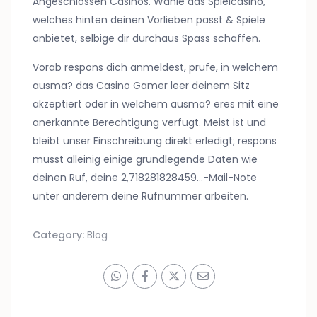
Angeschlossen Casinos. Wahle das Spielcasino,
welches hinten deinen Vorlieben passt & Spiele
anbietet, selbige dir durchaus Spass schaffen.
Vorab respons dich anmeldest, prufe, in welchem
ausma? das Casino Gamer leer deinem Sitz
akzeptiert oder in welchem ausma? eres mit eine
anerkannte Berechtigung verfugt. Meist ist und
bleibt unser Einschreibung direkt erledigt; respons
musst alleinig einige grundlegende Daten wie
deinen Ruf, deine 2,718281828459…-Mail-Note
unter anderem deine Rufnummer arbeiten.
Category:
Blog