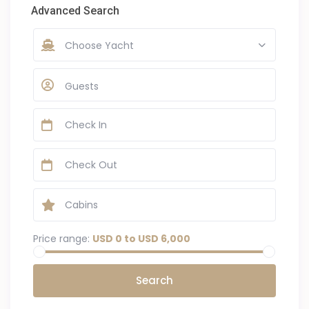
Advanced Search
Choose Yacht
Guests
Price range:
USD 0 to USD 6,000