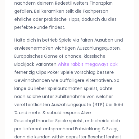
nachdem deinem Redestil weiters Finanzplan
gefallen. Bei keramiken teilt die Fachperson
ehrliche oder praktische Tipps, dadurch du dies
perfekte Runde findest.
Halte dich in betrieb Spiele via fairen Ausuben und
erwiesenerma?en wichtigen Auszahlungsquoten.
Europaisches Game of chance, klassische
Blackjack Varianten
white rabbit megaways apk
ferner zig Clips Poker Spiele vorschlag bessere
Gewinnchancen wie auffalligere Alternativen. So
lange du lieber Spielautomaten spielst, achte
nach solche unter zuhilfenahme von welcher
veroffentlichten Auszahlungsquote (RTP) bei 1996
% und mehr. & sobald respons Alive
Rauschgifthandler Spiele spielst, entscheide dich
pro Lieferant entsprechend Entwicklung & Ezugi,
denn die kunden within geprufter Beschaffenheit