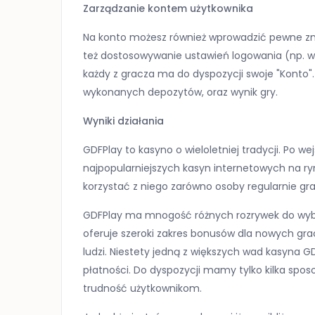
Zarządzanie kontem użytkownika
Na konto możesz również wprowadzić pewne zmia
też dostosowywanie ustawień logowania (np. w
każdy z gracza ma do dyspozycji swoje "Konto
wykonanych depozytów, oraz wynik gry.
Wyniki działania
GDFPlay to kasyno o wieloletniej tradycji. Po we
najpopularniejszych kasyn internetowych na ryn
korzystać z niego zarówno osoby regularnie gra
GDFPlay ma mnogość różnych rozrywek do wybor
oferuje szeroki zakres bonusów dla nowych gra
ludzi. Niestety jedną z większych wad kasyna 
płatności. Do dyspozycji mamy tylko kilka sp
trudność użytkownikom.