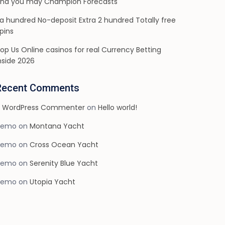
nd you may Champion Forecasts
a hundred No-deposit Extra 2 hundred Totally free
pins
op Us Online casinos for real Currency Betting
nside 2026
Recent Comments
 WordPress Commenter
on
Hello world!
demo
on
Montana Yacht
demo
on
Cross Ocean Yacht
demo
on
Serenity Blue Yacht
demo
on
Utopia Yacht