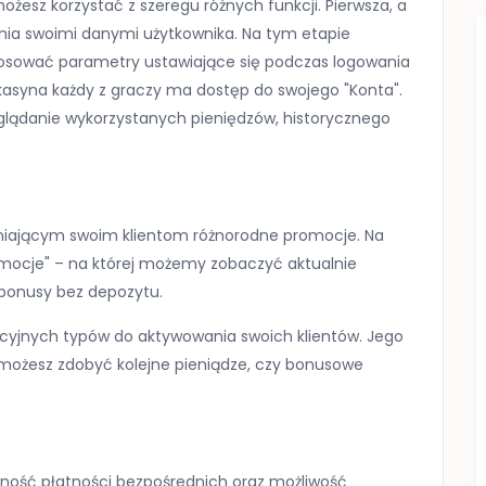
możesz korzystać z szeregu różnych funkcji. Pierwsza, a
ania swoimi danymi użytkownika. Na tym etapie
tosować parametry ustawiające się podczas logowania
 kasyna każdy z graczy ma dostęp do swojego "Konta".
lądanie wykorzystanych pieniędzów, historycznego
niającym swoim klientom różnorodne promocje. Na
omocje" – na której możemy zobaczyć aktualnie
 bonusy bez depozytu.
yjnych typów do aktywowania swoich klientów. Jego
 możesz zdobyć kolejne pieniądze, czy bonusowe
pność płatności bezpośrednich oraz możliwość