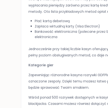
wypłacania pieniędzy zarówno przez kartę kredyt
metody. Oto lista przykładowych metod opłat 
Płać kartą debetową
Zapłaca wirtualną karty (Visa Electron)
Bankowość elektroniczna (polecane przez b
elektroniczna
Jednocześnie przy takiej liczbie kasyn oferują
pełny poziom obsługiwanych metod, co daje n
Kategorie gier
Zapewniając różnorodne kasyna rozrywki GDFPla
oznaczone zespoły. Dzięki temu możesz łatwo pr
będzie sprawować Twoim smakiem.
Wśród ponad 500 rozrywek dostępnych w kasyno
blackjacka. Czasami możesz również dołączyć n