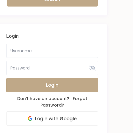
Login
Login
Don't have an account?
|
Forgot
Password?
Login with Google