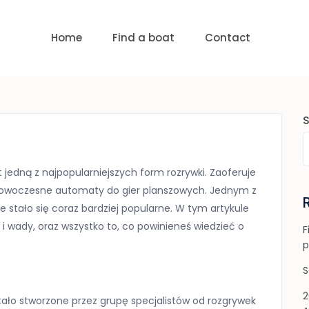
uests
nge:
USD 0 to USD 6,000
Home
Find a boat
Contact
 jedną z najpopularniejszych form rozrywki. Zaoferuje
o nowoczesne automaty do gier planszowych. Jednym z
e stało się coraz bardziej popularne. W tym artykule
 i wady, oraz wszystko to, co powinieneś wiedzieć o
F
p
S
2
ało stworzone przez grupę specjalistów od rozgrywek