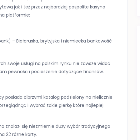
ową jak i też przez najbardziej pospolite kasyna
na platformie:
ank) – Białoruska, brytyjska i niemiecka bankowość
cych swoje usługi na polskim rynku nie zawsze widać
am pewność i pocieszenie dotyczące finansów.
y posiada olbrzymi katalog podzielony na nielicznie
zeglądnąć i wybrać takie gierkę które najlepiej
 znalazł się niezmiernie duży wybór tradycyjnego
a 22 różne karty.