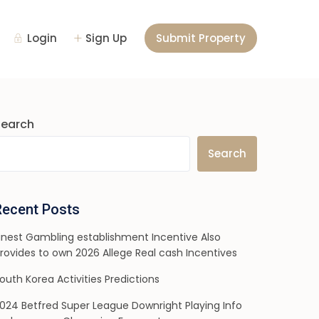
Login
Sign Up
Submit Property
Search
Search
Recent Posts
inest Gambling establishment Incentive Also
rovides to own 2026 Allege Real cash Incentives
outh Korea Activities Predictions
024 Betfred Super League Downright Playing Info