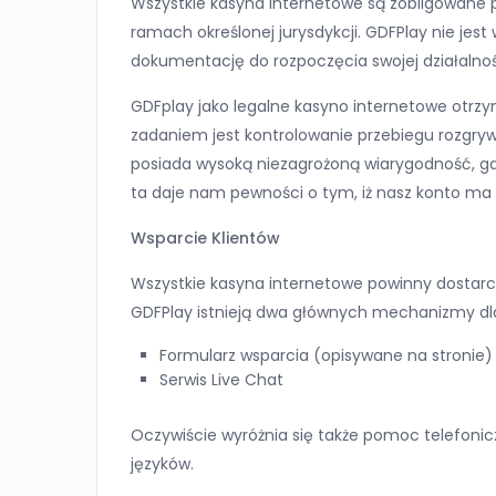
Wszystkie kasyna internetowe są zobligowane po
ramach określonej jurysdykcji. GDFPlay nie je
dokumentację do rozpoczęcia swojej działalnoś
GDFplay jako legalne kasyno internetowe otrz
zadaniem jest kontrolowanie przebiegu rozgryw
posiada wysoką niezagrożoną wiarygodność, gdy
ta daje nam pewności o tym, iż nasz konto ma
Wsparcie Klientów
Wszystkie kasyna internetowe powinny dostarcz
GDFPlay istnieją dwa głównych mechanizmy dl
Formularz wsparcia (opisywane na stronie)
Serwis Live Chat
Oczywiście wyróżnia się także pomoc telefonic
języków.