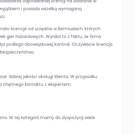
siadania odpowiedniej licencji na działanie w
st wyjątkiem i posiada wszelką wymaganą
ci.
ymało licencje od urzędów w Bermudach, których
ek gier hazardowych. Wynika to z faktu, że firma
ż podlega obowiązkowej kontroli. Oczywiście licencja
 bezpieczeństwo.
ać dobrej jakości obsługi klienta. W przypadku
a chętnego kontaktu z ekspertem:
zna. W tej kategorii mamy do dyspozycji wiele