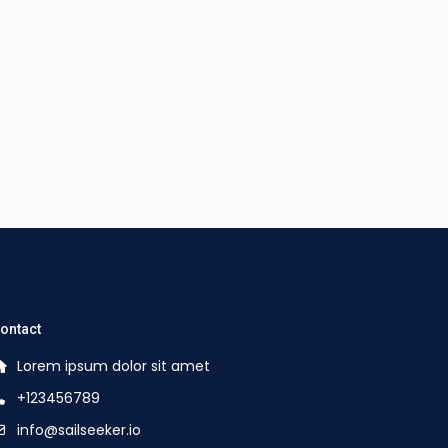
ontact
Lorem ipsum dolor sit amet
+123456789
info@sailseeker.io