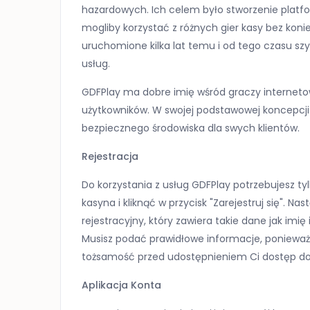
hazardowych. Ich celem było stworzenie platfo
mogliby korzystać z różnych gier kasy bez ko
uruchomione kilka lat temu i od tego czasu szy
usług.
GDFPlay ma dobre imię wśród graczy internet
użytkowników. W swojej podstawowej koncepcji
bezpiecznego środowiska dla swych klientów.
Rejestracja
Do korzystania z usług GDFPlay potrzebujesz tyl
kasyna i kliknąć w przycisk "Zarejestruj się". N
rejestracyjny, który zawiera takie dane jak imię
Musisz podać prawidłowe informacje, ponieważ
tożsamość przed udostępnieniem Ci dostęp do
Aplikacja Konta