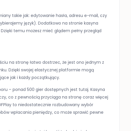
ny takie jak: edytowanie hasła, adresu e-mail, czy
ybierajemy język). Dodatkowo na stronie kasyna
". Dzięki temu możesz mieć glądem pełny przegląd
jściu na stronę łatwo dostrzec, że jest ono jednym z
ku. Dzięki swojej elastycznej platformie mogą
jące jak i każdy początkujący.
u – ponad 500 gier dostępnych jest tutaj. Kasyna
czy, co z pewnością przyciąga na stronę coraz więcej
GDFPlay to niedostatecznie rozbudowany wybór
osobów wpłacania pieniędzy, co może sprawić pewne