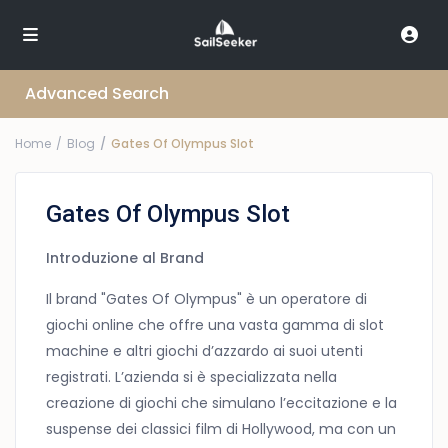
Advanced Search
Home
Blog
Gates Of Olympus Slot
Gates Of Olympus Slot
Introduzione al Brand
Il brand "Gates Of Olympus" è un operatore di
giochi online che offre una vasta gamma di slot
machine e altri giochi d’azzardo ai suoi utenti
registrati. L’azienda si è specializzata nella
creazione di giochi che simulano l’eccitazione e la
suspense dei classici film di Hollywood, ma con un