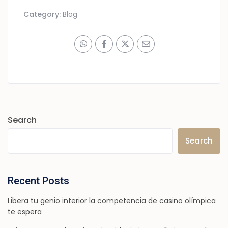
Category:
Blog
Search
Search
Recent Posts
Libera tu genio interior la competencia de casino olímpica
te espera