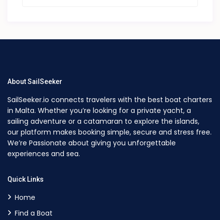
About SailSeeker
SailSeeker.io connects travelers with the best boat charters
in Malta. Whether you’re looking for a private yacht, a
sailing adventure or a catamaran to explore the islands,
our platform makes booking simple, secure and stress free.
We’re Passionate about giving you unforgettable
experiences and sea.
Quick Links
Home
Find a Boat