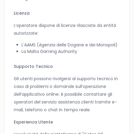
Licenza
L’operatore dispone di licenze rilasciate da entità
autorizzate:
L’AAMS (Agenzia delle Dogane e dei Monopoli)
La Malta Gaming Authority
Supporto Tecnico
Gli utenti possono rivolgersi al supporto tecnico in
caso di problemi o domande sull’operazione
dell’applicativo online: è possibile contattare gli
operatori del servizio assistenza clienti tramite e-
mail, telefono o chat in tempo reale.
Esperienza Utente