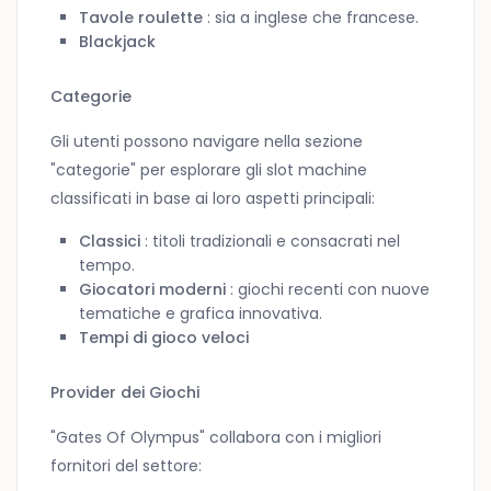
Tavole roulette
: sia a inglese che francese.
Blackjack
Categorie
Gli utenti possono navigare nella sezione
"categorie" per esplorare gli slot machine
classificati in base ai loro aspetti principali:
Classici
: titoli tradizionali e consacrati nel
tempo.
Giocatori moderni
: giochi recenti con nuove
tematiche e grafica innovativa.
Tempi di gioco veloci
Provider dei Giochi
"Gates Of Olympus" collabora con i migliori
fornitori del settore: