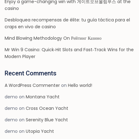
Enjoy a game-changing win with 게이트오브올림푸스 at the
casino
Desbloquea recompensas de élite: tu guía táctica para el
craps en vivo de casino
Mind Blowing Methodology On Рейтинг Казино
Mr Win 9 Casino: Quick‑Hit Slots and Fast‑Track Wins for the
Modern Player
Recent Comments
A WordPress Commenter
on
Hello world!
demo
on
Montana Yacht
demo
on
Cross Ocean Yacht
demo
on
Serenity Blue Yacht
demo
on
Utopia Yacht