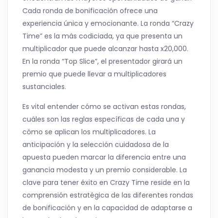
Cada ronda de bonificación ofrece una
experiencia única y emocionante. La ronda “Crazy
Time” es la más codiciada, ya que presenta un
multiplicador que puede alcanzar hasta x20,000.
En la ronda “Top Slice”, el presentador girará un
premio que puede llevar a multiplicadores
sustanciales.
Es vital entender cómo se activan estas rondas,
cuáles son las reglas específicas de cada una y
cómo se aplican los multiplicadores. La
anticipación y la selección cuidadosa de la
apuesta pueden marcar la diferencia entre una
ganancia modesta y un premio considerable. La
clave para tener éxito en Crazy Time reside en la
comprensión estratégica de las diferentes rondas
de bonificación y en la capacidad de adaptarse a