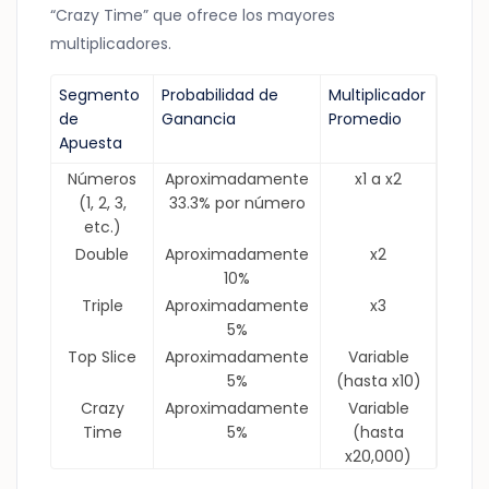
“Crazy Time” que ofrece los mayores
multiplicadores.
Segmento
Probabilidad de
Multiplicador
de
Ganancia
Promedio
Apuesta
Números
Aproximadamente
x1 a x2
(1, 2, 3,
33.3% por número
etc.)
Double
Aproximadamente
x2
10%
Triple
Aproximadamente
x3
5%
Top Slice
Aproximadamente
Variable
5%
(hasta x10)
Crazy
Aproximadamente
Variable
Time
5%
(hasta
x20,000)