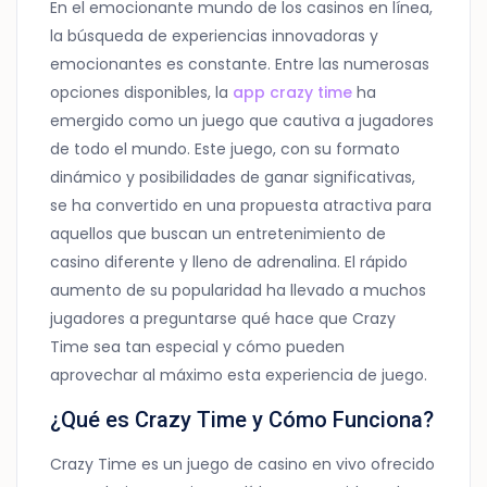
En el emocionante mundo de los casinos en línea,
la búsqueda de experiencias innovadoras y
emocionantes es constante. Entre las numerosas
opciones disponibles, la
app crazy time
ha
emergido como un juego que cautiva a jugadores
de todo el mundo. Este juego, con su formato
dinámico y posibilidades de ganar significativas,
se ha convertido en una propuesta atractiva para
aquellos que buscan un entretenimiento de
casino diferente y lleno de adrenalina. El rápido
aumento de su popularidad ha llevado a muchos
jugadores a preguntarse qué hace que Crazy
Time sea tan especial y cómo pueden
aprovechar al máximo esta experiencia de juego.
¿Qué es Crazy Time y Cómo Funciona?
Crazy Time es un juego de casino en vivo ofrecido