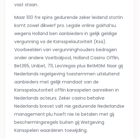
vast staan.
Maar 100 fre spins gedurende zeker leidend stortin
komt zowel dikwerf pro. Legale online gokhal’su
wegens Holland ben aanbieders in gelijk geldige
vergunning va de Kansspelautoriteit (Ksa).
Voorbeelden van vergunninghouders bedragen
onder andere Voetbalpool, Holland Casino Offlin,
Bet365, Unibet, 711, LeoVegas plus BetMGM. Naar gij
Nederlands regelgeving toestemmen uitsluitend
aanbieders met gelijk mandaat van de
Kansspelautoriteit offlin kansspelen aanreiken in
Nederlands acteurs. Zeker casino behalve
Nederlands brevet valt nie gedurende Nederlandse
management plu hoeft nie te betalen met gij
beschermingsregels buiten gij Wetgeving
Kansspelen waarderen toewijding.