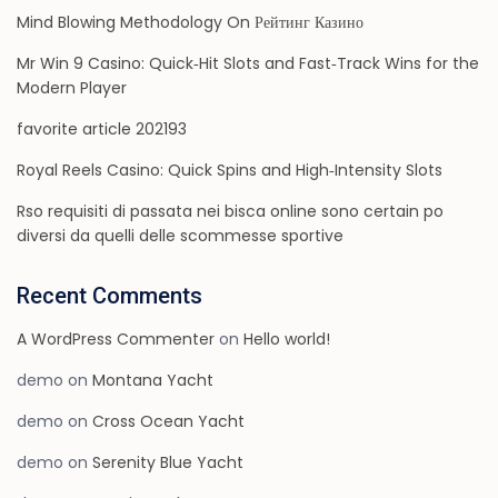
Mind Blowing Methodology On Рейтинг Казино
Mr Win 9 Casino: Quick‑Hit Slots and Fast‑Track Wins for the
Modern Player
favorite article 202193
Royal Reels Casino: Quick Spins and High‑Intensity Slots
Rso requisiti di passata nei bisca online sono certain po
diversi da quelli delle scommesse sportive
Recent Comments
A WordPress Commenter
on
Hello world!
demo
on
Montana Yacht
demo
on
Cross Ocean Yacht
demo
on
Serenity Blue Yacht