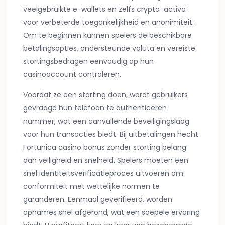
veelgebruikte e-wallets en zelfs crypto-activa
voor verbeterde toegankelijkheid en anonimiteit.
Om te beginnen kunnen spelers de beschikbare
betalingsopties, ondersteunde valuta en vereiste
stortingsbedragen eenvoudig op hun
casinoaccount controleren.
Voordat ze een storting doen, wordt gebruikers
gevraagd hun telefoon te authenticeren
nummer, wat een aanvullende beveiligingslaag
voor hun transacties biedt. Bij uitbetalingen hecht
Fortunica casino bonus zonder storting belang
aan veiligheid en snelheid. Spelers moeten een
snel identiteitsverificatieproces uitvoeren om
conformiteit met wettelijke normen te
garanderen. Eenmaal geverifieerd, worden
opnames snel afgerond, wat een soepele ervaring