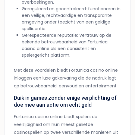
overboekingen.
Gereguleerd en gecontroleerd: functioneren in
een veilige, rechtvaardige en transparante
omgeving onder toezicht van een geldige
spellicentie.
Gerespecteerde reputatie: Vertrouw op de
bekende betrouwbaarheid van Fortunica
casino online als een consistent en
spelergericht platform.
Met deze voordelen biedt Fortunica casino online
inloggen een luxe gokervaring die de nadruk legt
op betrouwbaarheid, eenvoud en entertainment.
Duik in games zonder enige verplichting of
doe mee aan actie om echt geld
Fortunica casino online biedt spelers de
veelzijdigheid om hun meest geliefde
casinospellen op twee verschillende manieren uit