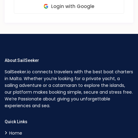
Login with Google
About SailSeeker
SailSeeker.io connects travelers with the best boat charters
in Malta. Whether you’re looking for a private yacht, a
sailing adventure or a catamaran to explore the islands,
our platform makes booking simple, secure and stress free.
We’re Passionate about giving you unforgettable
experiences and sea.
Quick Links
Home