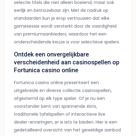
selectie titels die niet alleen boeiend, maar ook
eerlijk en betrouwbaar zijn. Met de nadruk op
standaarden kun je erop vertrouwen dat elke
gamesessie wordt versterkt door de vaardigheid
van premiumaanbieders, waardoor het een
onderscheidende keuze is voor selectieve spelers.
Ontdek een onvergelijkbare
verscheidenheid aan casinospellen op
Fortunica casino online
Fortunica casino online presenteert een
uitgebreide en diverse collectie casinospellen,
afgestemd op elk type speler. Of je nu een
voorstander bent van spannende slots,
traditionele tafelspellen of interactieve live
dealer-ervaringen, er is iets te bieden. Hier is een
gedetailleerd overzicht van het geweldige aanbod