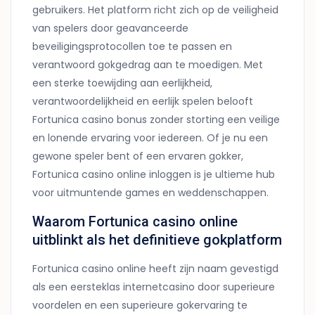
gebruikers. Het platform richt zich op de veiligheid
van spelers door geavanceerde
beveiligingsprotocollen toe te passen en
verantwoord gokgedrag aan te moedigen. Met
een sterke toewijding aan eerlijkheid,
verantwoordelijkheid en eerlijk spelen belooft
Fortunica casino bonus zonder storting een veilige
en lonende ervaring voor iedereen. Of je nu een
gewone speler bent of een ervaren gokker,
Fortunica casino online inloggen is je ultieme hub
voor uitmuntende games en weddenschappen.
Waarom Fortunica casino online
uitblinkt als het definitieve gokplatform
Fortunica casino online heeft zijn naam gevestigd
als een eersteklas internetcasino door superieure
voordelen en een superieure gokervaring te