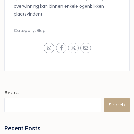
overwinning kan binnen enkele ogenblikken
plaatsvinden!
Category:
Blog
Search
Search
Recent Posts