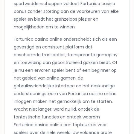
sportweddenschappen voldoet Fortunica casino
bonus zonder storting aan de voorkeuren van elke
speler en biedt het grenzeloos plezier en
mogelijkheden om te winnen.
Fortunica casino online onderscheidt zich als een
gevestigd en consistent platform dat
beschermde transacties, transparante gameplay
en toewijding aan gecontroleerd gokken biedt. Of
je nu een ervaren speler bent of een beginner op
het gebied van online gamen, de
gebruiksvriendelijke interface en het deskundige
ondersteuningsteam van Fortunica casino online
inloggen maken het gemakkelijk om te starten.
Wacht niet langer: word nu lid, ontdek de
fantastische functies en ontdek waarom
Fortunica casino online een topkeuze is voor
spelers over de hele wereld. Uw volgende grote