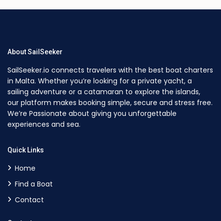
About SailSeeker
SailSeeker.io connects travelers with the best boat charters
in Malta. Whether you’re looking for a private yacht, a
sailing adventure or a catamaran to explore the islands,
our platform makes booking simple, secure and stress free.
We’re Passionate about giving you unforgettable
experiences and sea.
Quick Links
Home
Find a Boat
Contact