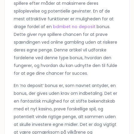
spillere efter måder at maksimere deres
spiloplevelse og potentielle gevinster. En af de
mest attraktive funktioner er muligheden for at
drage fordel af en
bdmbet no deposit
bonus.
Dette giver nye spillere chancen for at prøve
spændingen ved online gambling uden at risikere
deres egne penge. Denne artikel vil udforske
fordelene ved denne type bonus, hvordan den
fungerer, og hvordan du kan udnytte den til fulde
for at øge dine chancer for succes.
En ‘no deposit’ bonus er, som navnet antyder, en
bonus, der gives uden krav om indbetaling. Det er
en fantastisk mulighed for at stifte bekendtskab
med et nyt kasino, prøve forskellige spil, og
potentielt vinde rigtige penge, alt sammen uden
at skulle investere egne midler. Det er dog vigtigt
at være opmærksom på vilkårene og