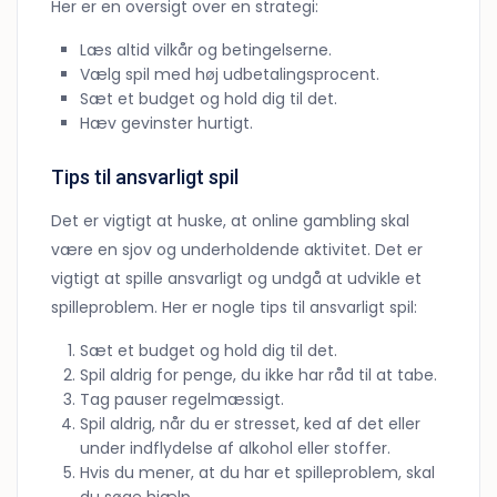
Her er en oversigt over en strategi:
Læs altid vilkår og betingelserne.
Vælg spil med høj udbetalingsprocent.
Sæt et budget og hold dig til det.
Hæv gevinster hurtigt.
Tips til ansvarligt spil
Det er vigtigt at huske, at online gambling skal
være en sjov og underholdende aktivitet. Det er
vigtigt at spille ansvarligt og undgå at udvikle et
spilleproblem. Her er nogle tips til ansvarligt spil:
Sæt et budget og hold dig til det.
Spil aldrig for penge, du ikke har råd til at tabe.
Tag pauser regelmæssigt.
Spil aldrig, når du er stresset, ked af det eller
under indflydelse af alkohol eller stoffer.
Hvis du mener, at du har et spilleproblem, skal