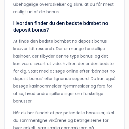
ubehagelige overraskelser og sikre, at du får mest
muligt ud af din bonus.
Hvordan finder du den bedste bdmbet no
deposit bonus?
At finde den bedste bdmbet no deposit bonus
kræver lidt research. Der er mange forskellige
kasinoer, der tilbyder denne type bonus, og det
kan være svært at vide, hvilken der er den bedste
for dig. Start med at søge online efter “bdmbet no
deposit bonus” eller lignende søgeord. Du kan også
besøge kasinoanmelder hjemmesider og fora for
at se, hvad andre spillere siger om forskellige
bonusser.
Når du har fundet et par potentielle bonusser, skal
du sammenligne vilkårene og betingelserne for
hver enkelt. Vær særlig opmærksom på