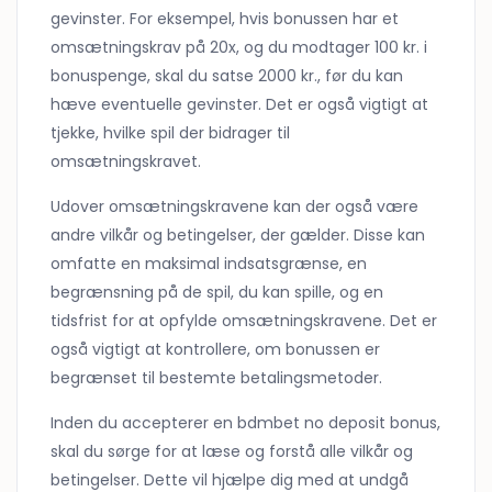
gevinster. For eksempel, hvis bonussen har et
omsætningskrav på 20x, og du modtager 100 kr. i
bonuspenge, skal du satse 2000 kr., før du kan
hæve eventuelle gevinster. Det er også vigtigt at
tjekke, hvilke spil der bidrager til
omsætningskravet.
Udover omsætningskravene kan der også være
andre vilkår og betingelser, der gælder. Disse kan
omfatte en maksimal indsatsgrænse, en
begrænsning på de spil, du kan spille, og en
tidsfrist for at opfylde omsætningskravene. Det er
også vigtigt at kontrollere, om bonussen er
begrænset til bestemte betalingsmetoder.
Inden du accepterer en bdmbet no deposit bonus,
skal du sørge for at læse og forstå alle vilkår og
betingelser. Dette vil hjælpe dig med at undgå