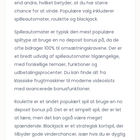
end andre, hvilket betyder, at du har større
chance for at vinde. Populære valg inkluderer
spilleautomater, roulette og blackjack.
Spilleautomater er typisk den mest populære
spiltype at bruge en no deposit bonus på, da de
ofte bidrager 100% til omsætningskravene. Der er
et bredt udvalg af spilleautomater tilgængelige,
med forskellige temaer, funktioner og
udbetalingsprocenter. Du kan finde alt fra
klassiske frugtmaskiner til moderne videoslots
med avancerede bonusfunktioner.
Roulette er et andet populært spil at bruge en no
deposit bonus på. Det er et simpelt spil, der er let
at lære, men det kan også være meget
spændende. Blackjack er et strategisk kortspil, der
tilbyder gode vinderchancer, især hvis du er dygtig