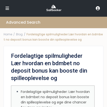
Advanced Search
Home
Blog
Fordelagtige spilmuligheder Lær hvordan en bdmbe
t no deposit bonus kan booste din spilleoplevelse og
Fordelagtige spilmuligheder
Lær hvordan en bdmbet no
deposit bonus kan booste din
spilleoplevelse og
Fordelagtige spilmuligheder: Lær hvordan
en bdmbet no deposit bonus kan booste
din spilleoplevelse og øge dine chancer