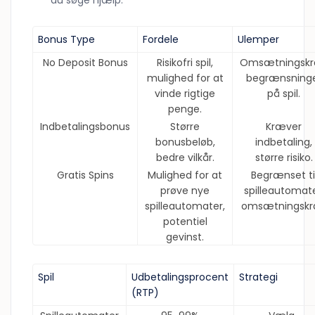
du søge hjælp.
Bonus Type
Fordele
Ulemper
No Deposit Bonus
Risikofri spil,
Omsætningskr
mulighed for at
begrænsning
vinde rigtige
på spil.
penge.
Indbetalingsbonus
Større
Kræver
bonusbeløb,
indbetaling,
bedre vilkår.
større risiko.
Gratis Spins
Mulighed for at
Begrænset ti
prøve nye
spilleautomate
spilleautomater,
omsætningskr
potentiel
gevinst.
Spil
Udbetalingsprocent
Strategi
(RTP)