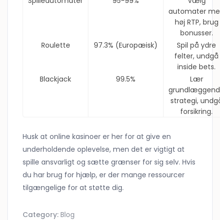
Spilleautomater
95-99%
Vælg
automater m
høj RTP, brug
bonusser.
Roulette
97.3% (Europæisk)
Spil på ydre
felter, undgå
inside bets.
Blackjack
99.5%
Lær
grundlæggen
strategi, undg
forsikring.
Husk at online kasinoer er her for at give en
underholdende oplevelse, men det er vigtigt at
spille ansvarligt og sætte grænser for sig selv. Hvis
du har brug for hjælp, er der mange ressourcer
tilgængelige for at støtte dig.
Category:
Blog