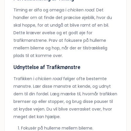
Timing er alfa og omega i
chicken road
. Det
handler om at finde det præcise øjeblik, hvor du
skal hoppe, for at undgå at blive ramt af en bil.
Dette kræver øvelse og et godt øje for
trafikmønstrene. Prøv at fokusere på hullerne
mellem bilerne og hop, når der er tilstrækkelig
plads til at komme over.
Udnyttelse af Trafikmønstre
Trafikken i
chicken road
følger ofte bestemte
mønstre. Lær disse mønstre at kende, og udnyt
dem til din fordel. Læg mærke til, hvornår trafikken
bremser op eller stopper, og brug disse pauser til
at krydse vejen. Du vil blive overrasket over, hvor
meget det kan hjælpe.
Fokusér på hullerne mellem bilerne.