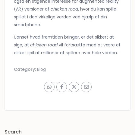
også en stigende interesse for augmented reality
(AR) versioner af
chicken road
, hvor du kan spille
spillet i den virkelige verden ved hjælp af din
smartphone.
Uanset hvad fremtiden bringer, er det sikkert at
sige, at
chicken road
vil fortsætte med at være et
elsket spil af millioner af spillere over hele verden.
Category:
Blog
Search