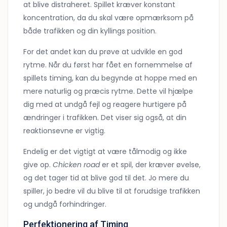
at blive distraheret. Spillet kræver konstant
koncentration, da du skal være opmærksom på
både trafikken og din kyllings position.
For det andet kan du prøve at udvikle en god
rytme. Når du først har fået en fornemmelse af
spillets timing, kan du begynde at hoppe med en
mere naturlig og præcis rytme. Dette vil hjælpe
dig med at undgå fejl og reagere hurtigere på
ændringer i trafikken. Det viser sig også, at din
reaktionsevne er vigtig.
Endelig er det vigtigt at være tålmodig og ikke
give op.
Chicken road
er et spil, der kræver øvelse,
og det tager tid at blive god til det. Jo mere du
spiller, jo bedre vil du blive til at forudsige trafikken
og undgå forhindringer.
Perfektionering af Timing