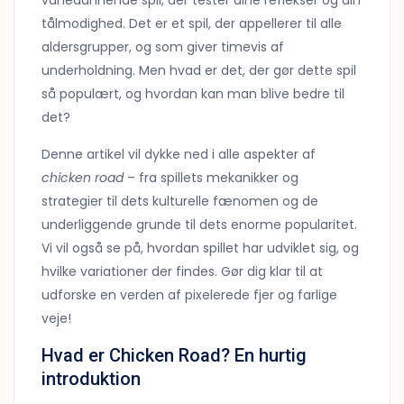
vanedannende spil, der tester dine reflekser og din
tålmodighed. Det er et spil, der appellerer til alle
aldersgrupper, og som giver timevis af
underholdning. Men hvad er det, der gør dette spil
så populært, og hvordan kan man blive bedre til
det?
Denne artikel vil dykke ned i alle aspekter af
chicken road
– fra spillets mekanikker og
strategier til dets kulturelle fænomen og de
underliggende grunde til dets enorme popularitet.
Vi vil også se på, hvordan spillet har udviklet sig, og
hvilke variationer der findes. Gør dig klar til at
udforske en verden af pixelerede fjer og farlige
veje!
Hvad er Chicken Road? En hurtig
introduktion