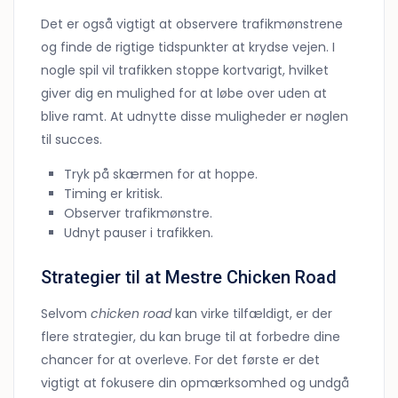
Det er også vigtigt at observere trafikmønstrene
og finde de rigtige tidspunkter at krydse vejen. I
nogle spil vil trafikken stoppe kortvarigt, hvilket
giver dig en mulighed for at løbe over uden at
blive ramt. At udnytte disse muligheder er nøglen
til succes.
Tryk på skærmen for at hoppe.
Timing er kritisk.
Observer trafikmønstre.
Udnyt pauser i trafikken.
Strategier til at Mestre Chicken Road
Selvom
chicken road
kan virke tilfældigt, er der
flere strategier, du kan bruge til at forbedre dine
chancer for at overleve. For det første er det
vigtigt at fokusere din opmærksomhed og undgå