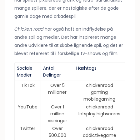
har spillets pixelerede grafik og retro-stil tiltrukket
mange spillere, der er nostalgiske efter de gode
gamle dage med arkadespil.
Chicken road
har også haft en indflydelse på
andre spil og medier. Det har inspireret mange
andre udviklere til at skabe lignende spil, og det er
blevet refereret til i forskellige tv-shows og film.
Sociale
Antal
Hashtags
Medier
Delinger
TikTok
Over 5
chickenroad
millioner
gaming
mobilegaming
YouTube
Over 1
chickenroad
million
letsplay highscores
visninger
Twitter
Over
chickenroad
500.000
addictivegame