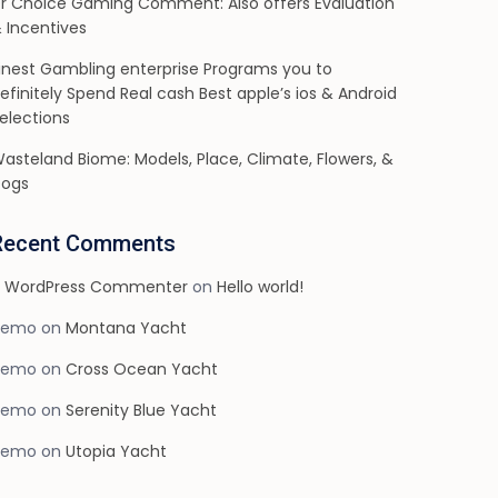
r Choice Gaming Comment: Also offers Evaluation
 Incentives
inest Gambling enterprise Programs you to
efinitely Spend Real cash Best apple’s ios & Android
elections
asteland Biome: Models, Place, Climate, Flowers, &
ogs
Recent Comments
 WordPress Commenter
on
Hello world!
demo
on
Montana Yacht
demo
on
Cross Ocean Yacht
demo
on
Serenity Blue Yacht
demo
on
Utopia Yacht