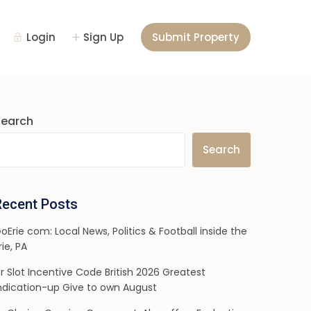
Login
Sign Up
Submit Property
Search
Search
Recent Posts
oErie com: Local News, Politics & Football inside the
rie, PA
r Slot Incentive Code British 2026 Greatest
ndication-up Give to own August