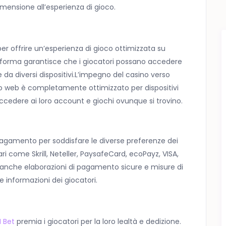
ensione all’esperienza di gioco.
er offrire un’esperienza di gioco ottimizzata su
attaforma garantisce che i giocatori possano accedere
e da diversi dispositivi.L’impegno del casino verso
 sito web è completamente ottimizzato per dispositivi
ccedere ai loro account e giochi ovunque si trovino.
gamento per soddisfare le diverse preferenze dei
ari come Skrill, Neteller, PaysafeCard, ecoPayz, VISA,
ce anche elaborazioni di pagamento sicure e misure di
e informazioni dei giocatori.
 Bet
premia i giocatori per la loro lealtà e dedizione.