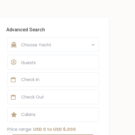
Advanced Search
Choose Yacht
Guests
Price range:
USD 0 to USD 6,000