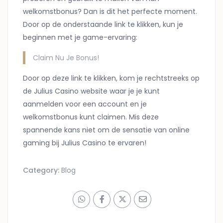
welkomstbonus? Dan is dit het perfecte moment.
Door op de onderstaande link te klikken, kun je
beginnen met je game-ervaring:
Claim Nu Je Bonus!
Door op deze link te klikken, kom je rechtstreeks op
de Julius Casino website waar je je kunt
aanmelden voor een account en je
welkomstbonus kunt claimen. Mis deze
spannende kans niet om de sensatie van online
gaming bij Julius Casino te ervaren!
Category:
Blog