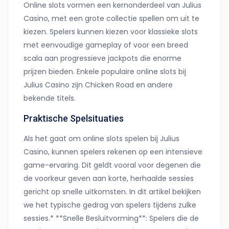
Online slots vormen een kernonderdeel van Julius
Casino, met een grote collectie spellen om uit te
kiezen. Spelers kunnen kiezen voor klassieke slots
met eenvoudige gameplay of voor een breed
scala aan progressieve jackpots die enorme
prijzen bieden. Enkele populaire online slots bij
Julius Casino zijn Chicken Road en andere
bekende titels.
Praktische Spelsituaties
Als het gaat om online slots spelen bij Julius
Casino, kunnen spelers rekenen op een intensieve
game-ervaring. Dit geldt vooral voor degenen die
de voorkeur geven aan korte, herhaalde sessies
gericht op snelle uitkomsten. In dit artikel bekijken
we het typische gedrag van spelers tijdens zulke
sessies.* **Snelle Besluitvorming**: Spelers die de