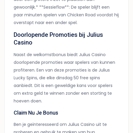
gewoonlijk.* **Sessieflow**: De speler blijft een
paar minuten spelen van Chicken Road voordat hij
overstapt naar een ander spel.
Doorlopende Promoties bij Julius
Casino
Naast de welkomstbonus biedt Julius Casino
doorlopende promoties waar spelers van kunnen
profiteren. Een van deze promoties is de Julius
Lucky Spins, die elke dinsdag 50 free spins
aanbiedt. Dit is een geweldige kans voor spelers
om extra geld te winnen zonder een storting te
hoeven doen.
Claim Nu Je Bonus
Ben je geïnteresseerd om Julius Casino uit te
proberen en gebruik te maken van hun