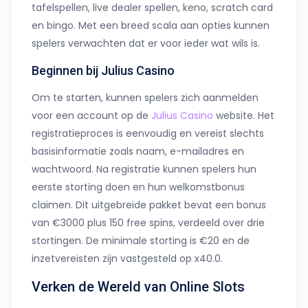
tafelspellen, live dealer spellen, keno, scratch card
en bingo. Met een breed scala aan opties kunnen
spelers verwachten dat er voor ieder wat wils is.
Beginnen bij Julius Casino
Om te starten, kunnen spelers zich aanmelden
voor een account op de
Julius Casino
website. Het
registratieproces is eenvoudig en vereist slechts
basisinformatie zoals naam, e-mailadres en
wachtwoord. Na registratie kunnen spelers hun
eerste storting doen en hun welkomstbonus
claimen. Dit uitgebreide pakket bevat een bonus
van €3000 plus 150 free spins, verdeeld over drie
stortingen. De minimale storting is €20 en de
inzetvereisten zijn vastgesteld op x40.0.
Verken de Wereld van Online Slots