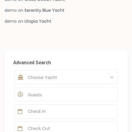
demo
on
Serenity Blue Yacht
demo
on
Utopia Yacht
Advanced Search
Choose Yacht
Guests