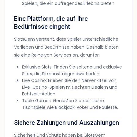
Spielen, die ein aufregendes Erlebnis bieten.
Eine Plattform, die auf Ihre
Bedürfnisse eingeht
SlotsGem versteht, dass Spieler unterschiedliche
Vorlieben und Bedürfnisse haben. Deshalb bieten
sie eine Reihe von Services an, darunter:
Exklusive Slots: Finden Sie seltene und exklusive
Slots, die Sie sonst nirgendwo finden.
Live Casino: Erleben Sie den Nervenkitzel von
Live-Casino-Spielen mit echten Dealern und
Echtzeit-Action.
Table Games: Genießen Sie klassische
Tischspiele wie Blackjack, Poker und Roulette.
Sichere Zahlungen und Auszahlungen
Sicherheit und Schutz haben bei SlotsGem