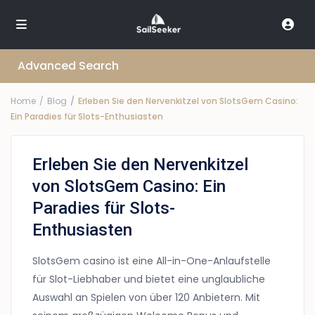
Advanced Search
Home
Blog
Erleben Sie den Nervenkitzel von SlotsGem Casino:
Ein Paradies für Slots-Enthusiasten
Erleben Sie den Nervenkitzel
von SlotsGem Casino: Ein
Paradies für Slots-
Enthusiasten
SlotsGem casino ist eine All-in-One-Anlaufstelle
für Slot-Liebhaber und bietet eine unglaubliche
Auswahl an Spielen von über 120 Anbietern. Mit