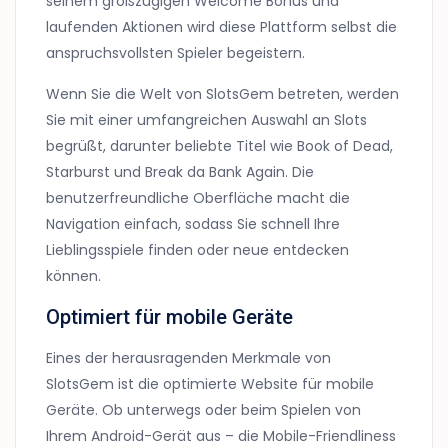
seinem großzügigen Welcome Bonus und
laufenden Aktionen wird diese Plattform selbst die
anspruchsvollsten Spieler begeistern.
Wenn Sie die Welt von SlotsGem betreten, werden
Sie mit einer umfangreichen Auswahl an Slots
begrüßt, darunter beliebte Titel wie Book of Dead,
Starburst und Break da Bank Again. Die
benutzerfreundliche Oberfläche macht die
Navigation einfach, sodass Sie schnell Ihre
Lieblingsspiele finden oder neue entdecken
können.
Optimiert für mobile Geräte
Eines der herausragenden Merkmale von
SlotsGem ist die optimierte Website für mobile
Geräte. Ob unterwegs oder beim Spielen von
Ihrem Android-Gerät aus – die Mobile-Friendliness