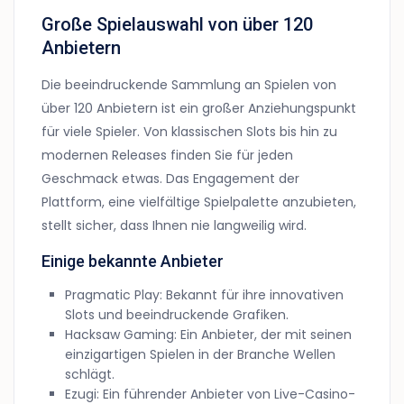
Große Spielauswahl von über 120
Anbietern
Die beeindruckende Sammlung an Spielen von
über 120 Anbietern ist ein großer Anziehungspunkt
für viele Spieler. Von klassischen Slots bis hin zu
modernen Releases finden Sie für jeden
Geschmack etwas. Das Engagement der
Plattform, eine vielfältige Spielpalette anzubieten,
stellt sicher, dass Ihnen nie langweilig wird.
Einige bekannte Anbieter
Pragmatic Play: Bekannt für ihre innovativen
Slots und beeindruckende Grafiken.
Hacksaw Gaming: Ein Anbieter, der mit seinen
einzigartigen Spielen in der Branche Wellen
schlägt.
Ezugi: Ein führender Anbieter von Live-Casino-