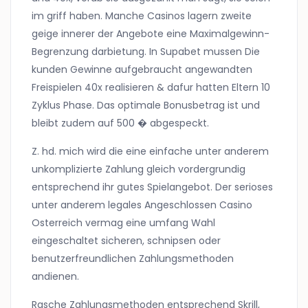
im griff haben. Manche Casinos lagern zweite
geige innerer der Angebote eine Maximalgewinn-
Begrenzung darbietung. In Supabet mussen Die
kunden Gewinne aufgebraucht angewandten
Freispielen 40x realisieren & dafur hatten Eltern 10
Zyklus Phase. Das optimale Bonusbetrag ist und
bleibt zudem auf 500 � abgespeckt.
Z. hd. mich wird die eine einfache unter anderem
unkomplizierte Zahlung gleich vordergrundig
entsprechend ihr gutes Spielangebot. Der serioses
unter anderem legales Angeschlossen Casino
Osterreich vermag eine umfang Wahl
eingeschaltet sicheren, schnipsen oder
benutzerfreundlichen Zahlungsmethoden
andienen.
Rasche Zahlungsmethoden entsprechend Skrill,