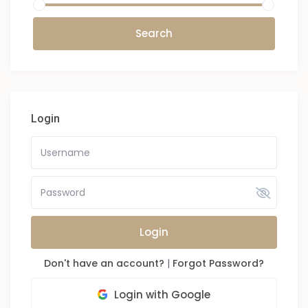
Login
Login
Don't have an account?
|
Forgot Password?
Login with Google