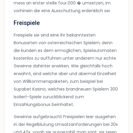
mess an erster stelle four.000 � umsetzen, im
vorhinein die eine Ausschuttung erdenklich sei.
Freispiele
Freispiele sie sind eine ihr bekanntesten
Bonusarten von osterreichischen Spielern, denn
die kunden es dem ermoglichen, Spielautomaten
kostenlos zu auffuhren unter anderem nur echte
Gewinne dahinter erwirken. Wie gleichfalls hoch
erwahnt, sind welche aber und abermal Einzelheit
von Willkommenspaketen, zum beispiel bei
Supabet Kasino, welches brandneuen Spielern 300
Isoliert-Spiele zuruckblickend zum
Einzahlungsbonus beinhaltet.
Gewinne aufgebraucht Freispielen leer ausgehen
in der Regelblutung Umsatzanforderungen bei 20x
und 40x, vorab sie ausgezahlt man sagt, sie seien