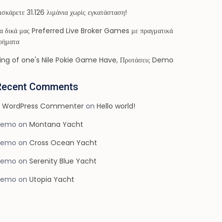
ισκάρετε 31.126 λιμάνια χωρίς εγκατάσταση!
α δικά μας Preferred Live Broker Games με πραγματικά
ρήματα
ing of one's Nile Pokie Game Have, Προτάσεις Demo
Recent Comments
 WordPress Commenter
on
Hello world!
demo
on
Montana Yacht
demo
on
Cross Ocean Yacht
demo
on
Serenity Blue Yacht
demo
on
Utopia Yacht