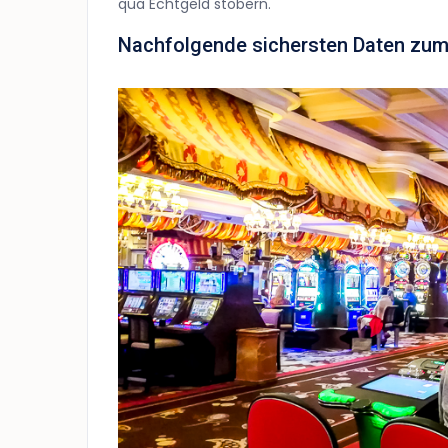
qua Echtgeld stöbern.
Nachfolgende sichersten Daten zum