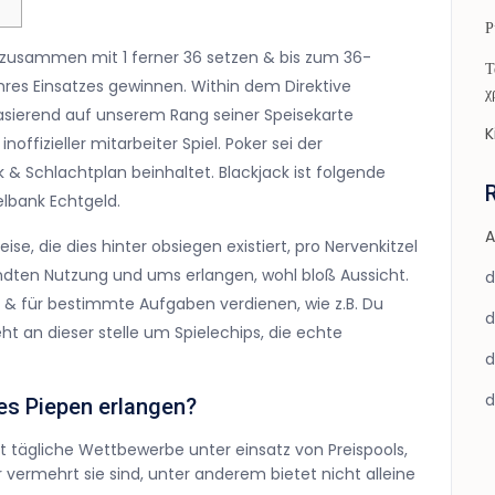
Ρ
 zusammen mit 1 ferner 36 setzen & bis zum 36-
Τ
res Einsatzes gewinnen. Within dem Direktive
χ
basierend auf unserem Rang seiner Speisekarte
K
offizieller mitarbeiter Spiel. Poker sei der
ck & Schlachtplan beinhaltet.
Blackjack ist folgende
elbank Echtgeld.
A
e, die dies hinter obsiegen existiert, pro Nervenkitzel
dten Nutzung und ums erlangen, wohl bloß Aussicht.
 & für bestimmte Aufgaben verdienen, wie z.B. Du
ht an dieser stelle um Spielechips, die echte
es Piepen erlangen?
 tägliche Wettbewerbe unter einsatz von Preispools,
ermehrt sie sind, unter anderem bietet nicht alleine