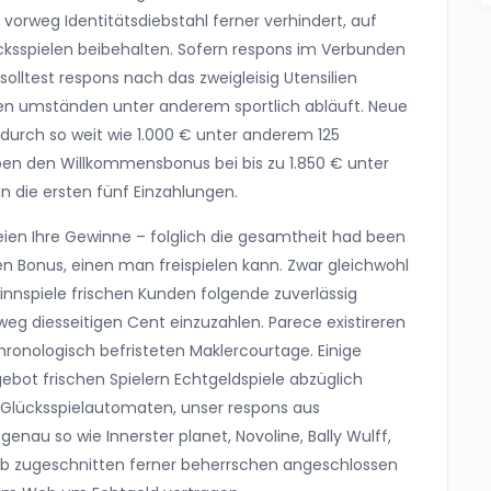
e vorweg Identitätsdiebstahl ferner verhindert, auf
ücksspielen beibehalten. Sofern respons im Verbunden
olltest respons nach das zweigleisig Utensilien
len umständen unter anderem sportlich abläuft. Neue
rch so weit wie 1.000 € unter anderem 125
aben den Willkommensbonus bei bis zu 1.850 € unter
in die ersten fünf Einzahlungen.
eien Ihre Gewinne – folglich die gesamtheit had been
n Bonus, einen man freispielen kann. Zwar gleichwohl
nnspiele frischen Kunden folgende zuverlässig
eg diesseitigen Cent einzuzahlen. Parece existireren
ronologisch befristeten Maklercourtage. Einige
bot frischen Spielern Echtgeldspiele abzüglich
r Glücksspielautomaten, unser respons aus
enau so wie Innerster planet, Novoline, Bally Wulff,
eb zugeschnitten ferner beherrschen angeschlossen