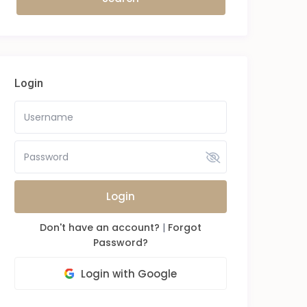
Login
Login
Don't have an account?
|
Forgot
Password?
Login with Google