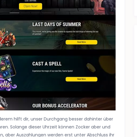
rem hilft dir, unser Durchgang besser dahinter über
hren. Solange dieser Uhrzeit können Zocker aber und
n, aber Auszahlungen werden erst unter Abschluss ihr