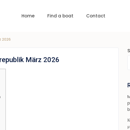
uests
nge:
USD 0 to USD 6,000
Home
Find a boat
Contact
z 2026
nrepublik März 2026
n
M
p
b
Κ
μ