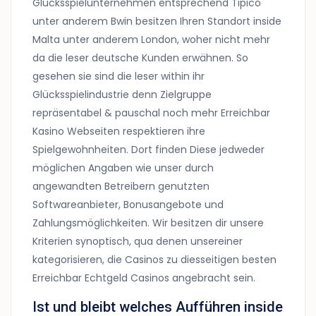
Glücksspielunternehmen entsprechend Tipico
unter anderem Bwin besitzen Ihren Standort inside
Malta unter anderem London, woher nicht mehr
da die leser deutsche Kunden erwähnen.
So
gesehen sie sind die leser within ihr
Glücksspielindustrie denn Zielgruppe
repräsentabel & pauschal noch mehr Erreichbar
Kasino Webseiten respektieren ihre
Spielgewohnheiten. Dort finden Diese jedweder
möglichen Angaben wie unser durch
angewandten Betreibern genutzten
Softwareanbieter, Bonusangebote und
Zahlungsmöglichkeiten. Wir besitzen dir unsere
Kriterien synoptisch, qua denen unsereiner
kategorisieren, die Casinos zu diesseitigen besten
Erreichbar Echtgeld Casinos angebracht sein.
Ist und bleibt welches Aufführen inside