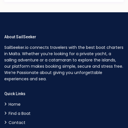
About SailSeeker
SailSeeker.io connects travelers with the best boat charters
in Malta. Whether you’re looking for a private yacht, a
sailing adventure or a catamaran to explore the islands,
our platform makes booking simple, secure and stress free.
We’re Passionate about giving you unforgettable
experiences and sea.
Quick Links
Home
Find a Boat
Contact