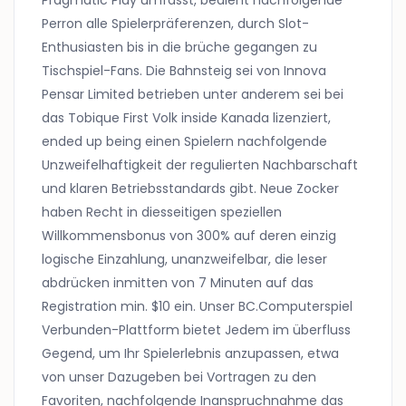
Pragmatic Play umfasst, bedient nachfolgende
Perron alle Spielerpräferenzen, durch Slot-
Enthusiasten bis in die brüche gegangen zu
Tischspiel-Fans. Die Bahnsteig sei von Innova
Pensar Limited betrieben unter anderem sei bei
das Tobique First Volk inside Kanada lizenziert,
ended up being einen Spielern nachfolgende
Unzweifelhaftigkeit der regulierten Nachbarschaft
und klaren Betriebsstandards gibt. Neue Zocker
haben Recht in diesseitigen speziellen
Willkommensbonus von 300% auf deren einzig
logische Einzahlung, unanzweifelbar, die leser
abdrücken inmitten von 7 Minuten auf das
Registration min. $10 ein. Unser BC.Computerspiel
Verbunden-Plattform bietet Jedem im überfluss
Gegend, um Ihr Spielerlebnis anzupassen, etwa
von unser Dazugeben bei Vortragen zu den
Favoriten, nachfolgende Inanspruchnahme das