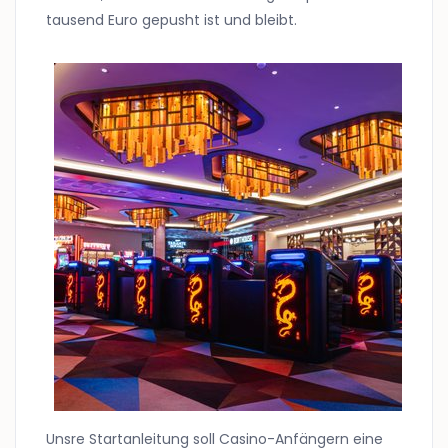
tausend Euro gepusht ist und bleibt.
Unsre Startanleitung soll Casino-Anfängern eine