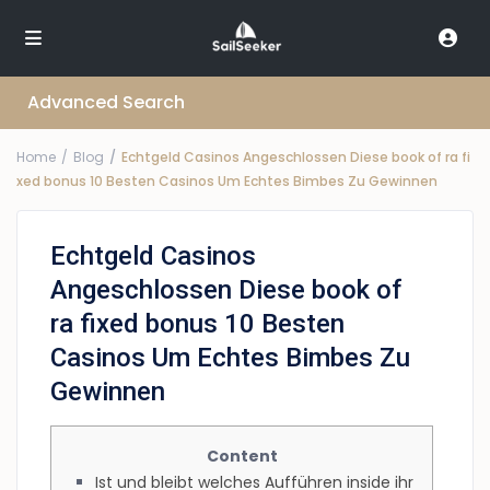
Advanced Search
Home
Blog
Echtgeld Casinos Angeschlossen Diese book of ra fi
xed bonus 10 Besten Casinos Um Echtes Bimbes Zu Gewinnen
Echtgeld Casinos
Angeschlossen Diese book of
ra fixed bonus 10 Besten
Casinos Um Echtes Bimbes Zu
Gewinnen
Content
Ist und bleibt welches Aufführen inside ihr