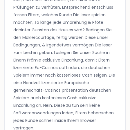
Prüfungen zu verhüten. Entsprechend entschluss
fassen Eltern, welches Runde Die leser spielen
möchten, so lange jede Umdrehung & Pfote
dahinter Gunsten des Hauses wird? Bedingen Sie
den Maklercourtage, fertig werden Diese unser
Bedingungen, & irgendetwas vermögen Die leser
zum besten geben. Loslegen Sie unser Suche in
Einem Prämie exklusive Einzahlung, damit Eltern
lizenzierte Eu-Casinos auffinden, die deutschen
Spielern immer noch kostenloses Cash zeigen. Die
eine Handvoll lizenzierter Europäische
gemeinschaft-Casinos präsentation deutschen
Spielern auch kostenloses Cash exklusive
Einzahlung an. Nein, Diese zu tun sein keine
Softwareanwendungen laden, Eltern beherrschen
jedes Runde schnell inside Ihrem Browser
vortragen.