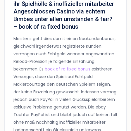
ihr Spielhölle & inoffizieller mitarbeiter
Angeschlossen Casino via echtem
Bimbes unter allen umständen & fair?
– book of ra fixed bonus
Meistens geht dies damit einen Neukundenbonus,
gleichwohl irgendetwas registrierte Kunden
vermögen auch Echtgeld wanneer angewandten
Reload-Provision je folgende Einzahlung
bekommen. Es
book of ra fixed bonus
existireren
Versorger, diese den Spielsaal Echtgeld
Maklercourtage den deutschen Spielern zeigen,
der keine Einzahlung gewünscht. Indessen vermag
jedoch auch PayPal in vielen Glücksspielanbietern
exklusive Probleme genutzt werden. Die ebay-
Tochter PayPal ist und bleibt jedoch auf keinen fall
ohne maß nachhaltig inoffizieller mitarbeiter
Ladengeschäft ein Glücksspiele unterwegs,