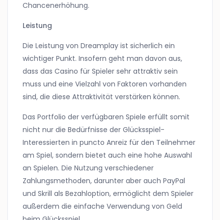
Chancenerhöhung.
Leistung
Die Leistung von Dreamplay ist sicherlich ein
wichtiger Punkt. Insofern geht man davon aus,
dass das Casino für Spieler sehr attraktiv sein
muss und eine Vielzahl von Faktoren vorhanden
sind, die diese Attraktivität verstärken können.
Das Portfolio der verfügbaren Spiele erfüllt somit
nicht nur die Bedürfnisse der Glücksspiel-
Interessierten in puncto Anreiz für den Teilnehmer
am Spiel, sondern bietet auch eine hohe Auswahl
an Spielen. Die Nutzung verschiedener
Zahlungsmethoden, darunter aber auch PayPal
und Skrill als Bezahloption, ermöglicht dem Spieler
außerdem die einfache Verwendung von Geld
beim Glücksspiel.