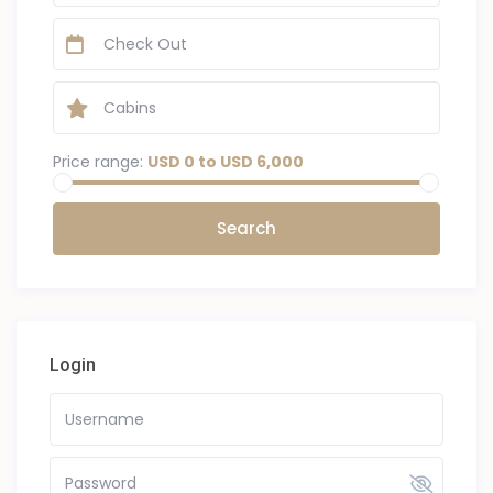
Price range:
USD 0 to USD 6,000
Login