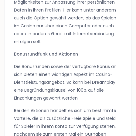
Möglichkeiten zur Anpassung ihrer persönlichen
Daten in ihren Profilen. Hier kann unter anderem
auch die Option gewählt werden, ob das Spielen
im Casino nur über einen Computer oder auch
über ein anderes Gerät mit Internetverbindung
erfolgen soll.
Bonusrundfunk und Aktionen
Die Bonusrunden sowie der verfügbare Bonus an
sich bieten einen wichtigen Aspekt im Casino-
Dienstleistungsangebot. So kann bei Dreamplay
eine Begründungsklausel von 100% auf alle
Einzahlungen gewährt werden.
Bei den Aktionen handelt es sich um bestimmte
Vorteile, die als zusätzliche Freie Spiele und Geld
für Spieler in ihrem Konto zur Verfügung stehen,
nachdem sie zum ersten Mal ein Guthaben